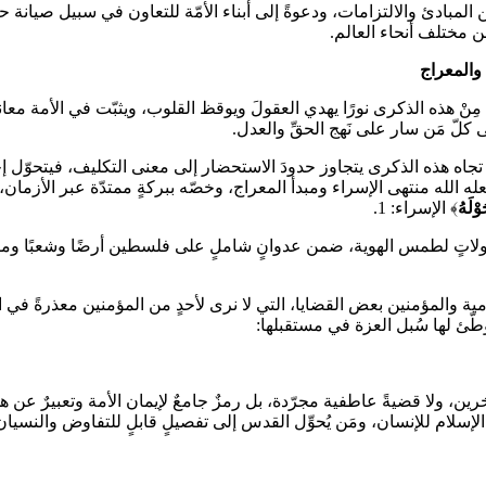
 المبادئ والالتزامات، ودعوةً إلى أبناء الأمّة للتعاون في سبيل صيانة 
 والمعراج
نْ هذه الذكرى نورًا يهدي العقولَ ويوقظ القلوب، ويثبّت في الأمة معاني ا
 كلّ مَن سار على نَهج الحقِّ والعدل.
بنا تجاه هذه الذكرى يتجاوز حدودَ الاستحضار إلى معنى التكليف، فيتحوّل 
 الله منتهى الإسراء ومبدأ المعراج، وخصّه ببركةٍ ممتدّة عبر الأزمان،
وْلَهُ
﴾ الإسراء: 1.
ا ومحاولاتٍ لطمس الهوية، ضمن عدوانٍ شاملٍ على فلسطين أرضًا وشعبً
سلامية والمؤمنين بعض القضايا، التي لا نرى لأحدٍ من المؤمنين معذرةً في 
وطّئ لها سُبل العزة في مستقبلها:
، ولا قضيةً عاطفية مجرّدة، بل رمزٌ جامعٌ لإيمان الأمة وتعبيرٌ عن هويّ
ا الإسلام للإنسان، ومَن يُحوِّل القدس إلى تفصيلٍ قابلٍ للتفاوض والنسيا