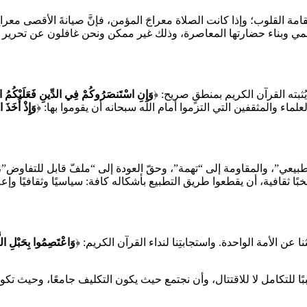
قامة القلوب؛ وإذا كانت الصلاة معراجَ المؤمن، فإنَّ صيانةَ الأقصى معراج
عالمي وبناء حضارتها المعاصرة، وذلك غير ممكن ونحن غافلون عن تحرير
ثبته القرآن الكريم بمنطقٍ صريح: ﴿
وَإِنِ اسْتَنصَرُوكُمْ فِي الدِّينِ فَعَلَيْكُمُ ال
اء والمثقفين التي التزموا أمام الله سبحانه أن يقوموا بها: ﴿
وَإِذْ أَخَذَ 
ٍ طبيعي”، والمقاومة إلى “تهمة”، وحقّ العودة إلى “ملفّ قابل للتفاوض”
بًا ثقافية، أن يقطعوا طريق التطبيع بأشكاله كافة: سياسيًا وثقافيًا وإعلامي
عن الأمة الواحدة. واستجابتِنا لنداء القرآن الكريم: ﴿
وَاعْتَصِمُوا بِحَبْلِ اللَّ
ف سببًا للتكامل لا للاقتتال، وأن نجتمع حيث يكون التكليف جامعًا، وحيث