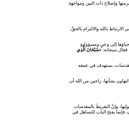
حرمتها وإصلاح ذات البين ومواجهة
لارتباط بالله والالتزام بالحقَّ،
إحياؤها إلى وعيٍ ومسؤوليةٍ
 فقال سبحانه: ﴿
سُبْحَانَ الَّذِي
ا ومقدسات، يستهدف في عمقه
التهاون بشأنها، راجين من الله أن
تها، وإنَّ التفريطَ بالمقدسات
ن، فإنما يفتح الباب للتساهل في