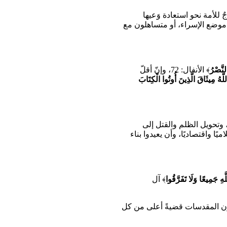
ٌ للأمة نحو استعادة وَعيها
 موضع الإسراء، أو متساهلون مع
نَّصْرُ
﴾ الأنفال: 72، وإنّ أقلّ
اللَّهُ مِيثَاقَ الَّذِينَ أُوتُوا الْكِتَابَ
، وتحويل الظلم والقتل إلى
ًا واقتصاديًا، وأن يعيدوا بناء
هِ جَمِيعًا وَلَا تَفَرَّقُوا
﴾ آل
 تكون المقدسات قضيةً أعلى من كل