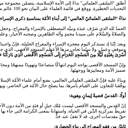
أطلق “الملتقى العلمائي” نداءً إلى الأمة الإسلامية، يتضمّن مجموعة من
التحديات الخطيرة. ووقع في قائمة العلماء على البيان نحو 100 عالم من مختلف أنحاء العالم.
نداءُ “الملتقى العلمائيّ العالمي” إلى أبناءِ الأمّة
بمناسبةِ ذكرى الإسراء
الحمدُ لله الذي شرّف عبدَه ونبيَّه المصطفَى بالإسراء والمعراج، وجعل مِ
والصلاةُ والسَّلام على سيدنا محمدٍ وآله الطاهرين وصحبه الأخيار، وعلى
وبعد: إنّنا إذ نستذكر اليوم معجزة الإسراء والمعراج الجليلة، فإنّ واج
وموقفٍ وعملٍ، ولا سيّما تجاه رمزها الأعظم المسجدِ الأقصى، الذي جعله
أَسْرَىٰ بِعَبْدِهِ لَيْلًا مِنَ الْمَسْجِدِ الْحَرَامِ إِلَى الْمَسْجِدِ الْأَقْصَى الَّذِي بَارَكْنَا حَ
وإنّ المسجد الأقصى يواجه اليوم انتهاكًا متصاعدًا وتهويدًا ممنهجً
ضميرَ الأمة ومعاييرَها ووجهتَها.
وبناءً عليه فإنَّ الملتقى العلمائي العالمي، يضع أمام علماء الأمَّة الإ
يوفّقنا للتعاون على القيام بأمرها، بما يصلح حال الأمّة في الحاضر، وي
أولًا- القدسُ قضيةُ إيمانٍ وهوية:
إنّ القدس والمسجد الأقصى ليست مُلك جيلٍ أو فئةٍ من الأمة دون الآخرين
تفريطٌ بمركزية الدِّين في الحياة، واستهانةٌ بمعنى الكرامة التي جاء به
حقّ مقدسات أخرى، قد لا تقفُ عند حَدٍّ.
ثانيًا- من فقه المعراج إلى بناء الحضارة: