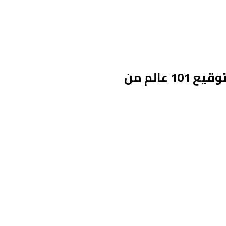
“الملتقى العلمائي العالمي” يصدر نداءً في ذكرى الإسراء والمعراج نصرةً لفلسطين بتوقيع 101 عالم من