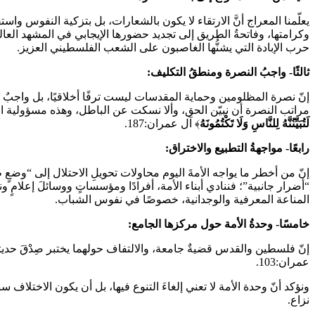
يعلّمنا المعراج أنَّ الارتقاء لا يكون بالشعارات، بل بتزكية النفوس واست
وكرامتها، وفاتحةُ الطريق إلى تجديد حضورها الإيجابي في المشهد ال
حرب الإبادة التي يشنُّها الغاصبون على الشعب الفلسطيني العزيز.
ثالثًا- واجبُ النصرة ومنطقُ التكليف:
إنّ نصرة المظلومين وحماية المقدسات ليست ترفًا أخلاقيًا، بل واجبٌ يُ
مراتب النصرة أن نبيّن الحق، وألا نسكت عن الباطل، وهذه مسؤولية العلم
لَتُبَيِّنُنَّهُ لِلنَّاسِ وَلَا تَكْتُمُونَهُ
﴾ آل عمران:187.
رابعًا- مواجهةُ التطبيع والاختراق:
إنّ من أخطر ما يواجه الأمةَ اليوم محاولات تحويلِ الاحتلال إلى “وضع
“أضرار جانبية”؛ فننادي أبناء الأمة، أفرادًا ومؤسساتٍ ووسائلَ إعلامٍ ونخ
المناعة المعرفية والوجدانية، خصوصًا في نفوس الشباب.
خامسًا- وحدةُ الأمة حول مركزها الجامع:
إنّ فلسطين والقدس قضيةٌ جامعة، والالتفاف حولهما يختبر صِدْقَ حديثنا 
عمران:103.
ونؤكد أنّ وحدة الأمة لا تعني إلغاءَ التنوع فيها، بل أن يكون الاختلا
نزاع.