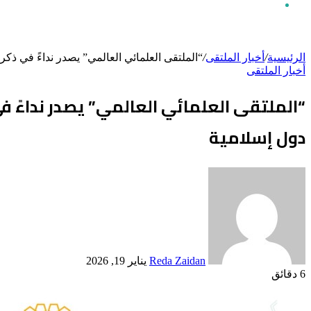
بحث
الرئيسية
/
أخبار الملتقى
/
“الملتقى العلمائي العالمي” يصدر نداءً في ذكرى الإسراء و
أخبار الملتقى
عن
دول إسلامية
أرسل
بريدا
إلكترونيا
Reda Zaidan
يناير 19, 2026
6 دقائق
Odnoklassniki
‫X
لينكدإن
فيسبوك
بينتيريست