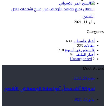
الاحتلال يمنع طواقم الأوقاف من إصلاح تشققات داخل
الأقصى
يناير 11, 2021
Categories
أخبار فلسطين
639
مقالات
223
فلسطين في أسبوع
218
أخبار الملتقى
94
Uncategorized
2
Most Viewed
يونيو 23, 2023
نحو 50 ألف مصلٍّ أدوا صلاة الجمعة في الأقصى
مايو 13, 2021