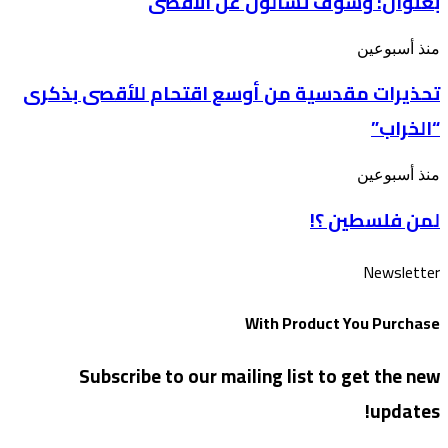
بعنوان: وسوف تُسألون عن الأقصى
بينهم”
في
أسبوع”
تحذيرات
منذ أسبوعين
بعنوان: وسوف
مقدسية
تُسألون
تحذيرات مقدسية من أوسع اقتحام للأقصى بذكرى
من
عن
أوسع
الأقصى
“الخراب”
اقتحام
للأقصى
بذكرى
لمن
منذ أسبوعين
“الخراب”
فلسطين
لمن فلسطين ؟!
؟!
Newsletter
With Product You Purchase
Subscribe to our mailing list to get the new
updates!