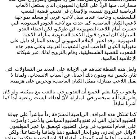
مسارات، منها الردُّ على الكيان الصهيوني الذي يستغل الألعاب
الرياضية للترويج لنفسه، والإمعان في تغييب قضية الشعب
الفلسطيني، وخاصة عندما يقبل لاعب عربي أو مسلم بمواجهة
لاعبي الكيان الغاصب، كما حدث مع لاعبة الجودو السعودية التي
خسرت أمام اللاعبة الصهيونية في طوكيو، لكن احتفاء العدو
بالمباراة كان لمجرد قبول اللاعبة السعودية منازلة اللاعبة
الصهيونية، وقد اعتبر الإعلام الصهيوني أن هذه المباراة دليل على
مقبولية الكيان الغاصب لدى الشعوب العربية، وعلى هجر هذه
الشعوب للقضية الفلسطينية، وقام بالترويج لذلك عبر شبكاته
الإعلامية العالمية.
ولعل هذه النقطة تساهم في الإجابة على العديد من التساؤلات التي
تثار، بحُسن نية وبدون ذلك أحياناً، عن أسباب الانسحاب، ولماذا لا
يقبل اللاعب بمنازلة ممثل الكيان الغاصب، ويحرص على هزيمته.
والجواب كما يعلم الجميع أن العدو يرحب باللعب مع ممثليه، ولو كان
يعلم يقيناً أنه سيخسر في المباراة، لأنّ أهدافه ليست رياضية أبداً كما
أشرنا سابقاً.
كما تشكل هذه المواقف الرياضية المشرّفة رداً مباشراً على جوقة
التطبيع الذليل، التي لم تقنع بالتطبيع السياسي والأمني؛ وأصرّت
على إقحام الشعوب في وحل التطبيع، لتحقيق ما عجز المطبعون
الأوائل عن إنجازه، وهو إنجاز التطبيع دينياً وثقافياً واجتماعياً؛ ولكن
الرياضيين أعلنوا أنهم كممثلين أوفياء للإرادة الشعبية يؤكدون مناعة