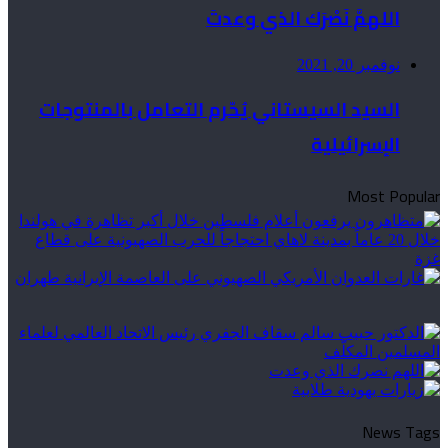
اللهمَّ نَصْرَك الذي وعدتَ
نوفمبر 20, 2021
السيد السيستاني يُحّرم التعامل بالمنتوجات
الإسرائيلية
Most Popular
News Tags