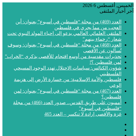
الخميس, أغسطس 6 2026
آخر أخبار الملتقى
العدد (469) من مجلة “فلسطين في أسبوع” بعنوان: أين
العجب من مما يجري في فلسطين
الملتقى العلمائي العالمي يدعو إلى إحياء المولد النبوي تحت
شعار “رحماء بينهم”
العدد (468) من مجلة “فلسطين في أسبوع” بعنوان: وسوف
تُسألون عن الأقصى
تحذيرات مقدسية من أوسع اقتحام للأقصى بذكرى “الخراب”
لمن فلسطين ؟!
شؤون الكنائس: سياسات الاحتلال تهدد الوجود المسيحي
الفلسطيني
فلسطين والأمة الإسلامية: من خسارة الأرض إلى هزيمة
الوعي
العدد (467) من مجلة “فلسطين في أسبوع” بعنوان: لمن
فلسطين؟
أمميون على طريق القدس.. صدور العدد (466) من مجلة
“فلسطين في أسبوع”
غزة والأقصى إرادة لا تنكسر – العدد 465
فيسبوك
‫X
‫YouTube