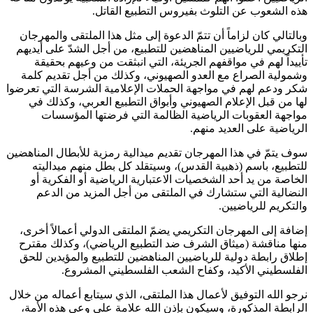
هذه الشعوب عن التلوث بفيروس التطبيع القاتل.
وبالتالي كان لزاماً أن تتمّ الدعوة إلى مثل هذا الملتقى والمهرجان
التكريمي للرياضيين المناهضين للتطبيع، من أجل الشدّ على أيديهم
تأييداً لهم في مواقفهم الجريئة، التي انبثقت من وعيهم بحقيقة
وشمولية الصراع مع العدو الصهيوني، وكذلك من أجل تقديم كلمة
شكر ودعم لهم في مواجهة الحملات الإعلامية الشرسة التي تعرضوا
لها من قبل الإعلام الصهيوني وأبواق التطبيع العربي، وكذلك في
مواجهة العقوبات الرياضية الظالمة التي فرضتها المؤسسات
الرياضية على العديد منهم.
سوف يتمّ في هذا المهرجان تقديم ميدالية رمزية للأبطال المناهضين
للتطبيع، باسم (ذهبية القدس)، وسيتقلد كل بطل منهم ميداليته
الخاصة من يد أحد الشخصيات الاعتبارية الرياضية أو الفكرية أو
النضالية التي ستشارك في الملتقى من أجل المزيد من الدعم
والتكريم للرياضيين.
إضافة إلى المهرجان التكريمي يضمّ الملتقى الدولي أعمالاً أخرى،
منها مناقشة (ميثاق الشرف ضد التطبيع الرياضي)، وكذلك مقترح
إطلاق رابطة دولية للرياضيين المناهضين للتطبيع والمؤيدين للحق
الفلسطيني الأكيد، وكفاح الشعب الفلسطيني المشروع.
نرجو الله التوفيق لأعمال هذا الملتقى، الذي سيتابع أعماله من خلال
الرابطة المذكورة، وسيكون بإذن الله علامة على وعي هذه الأمة،