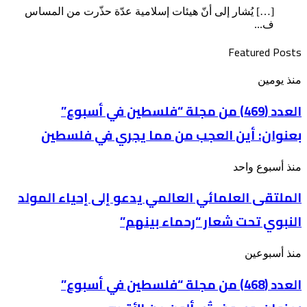
[…] يُشار إلى أنّ هيئات إسلامية عدّة حذّرت من المساس
ف...
Featured Posts
العدد
منذ يومين
(469)
من
العدد (469) من مجلة “فلسطين في أسبوع”
مجلة
بعنوان: أين العجب من مما يجري في فلسطين
“فلسطين
في
أسبوع”
الملتقى
منذ أسبوع واحد
بعنوان: أين
العلمائي
العجب
الملتقى العلمائي العالمي يدعو إلى إحياء المولد
العالمي
من
يدعو
مما
النبوي تحت شعار “رحماء بينهم”
إلى
يجري
إحياء
في
المولد
فلسطين
العدد
منذ أسبوعين
النبوي
(468)
تحت
من
العدد (468) من مجلة “فلسطين في أسبوع”
شعار
مجلة
“رحماء
“فلسطين