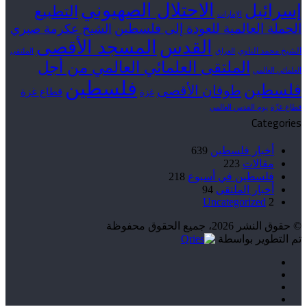
الاحتلال الصهيوني
إسرائيل
التطبيع
الإمارات
الحملة العالمية للعودة إلى فلسطين
الشيخ عكرمة صبري
القدس
المسجد الأقصى
الشيخ محمد الناوي
العراق
الملتقى
الملتقى العلمائي العالمي من أجل
العلمائي العالمي
فلسطين
فلسطين
طوفان الأقصى
قطاع غزة
غزة
قطاع غزّة
يوم القدس العالمي
Categories
أخبار فلسطين
639
مقالات
223
فلسطين في أسبوع
218
أخبار الملتقى
94
Uncategorized
2
© حقوق النشر 2026، جميع الحقوق محفوظة
تم التطوير بواسطة
فيسبوك
‫X
‫YouTube
انستقرام