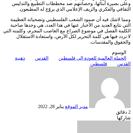
وعلى بصيرة أبنائها، وحصانتهم ضد مخططات التطبيع والتدليس
الثقافي والفكري والزيف الإعلامي الذي يروّج له المطبعون.
ومما لاشك فيه أن صمود الشعب الفلسطيني وتضحياته العظيمة
التي نتابع العديد من الأخبار عنها في هذا العدد، هي وحدها صاحبة
الكلمة الفصل في موضوع الصراع مع الغاصب المجرم، وكلمته التي
لا تردد فيها هي كلمة التحرير لكل الأرض، واستعادة الاستقلال
والحقوق والمقدسات.
الوسوم
الحملة العالمية للعودة إلى فلسطين
القدس
ذهبية
القدس
فلسطين
أرسل
بريدا
إلكترونيا
مدير الموقع
يناير 28, 2022
2 دقائق
Odnoklassniki
‫X
لينكدإن
فيسبوك
بينتيريست
شاركها
Odnoklassniki
‫Pocket
‫X
طباعة
لينكدإن
فيسبوك
مشاركة
بينتيريست
عبر