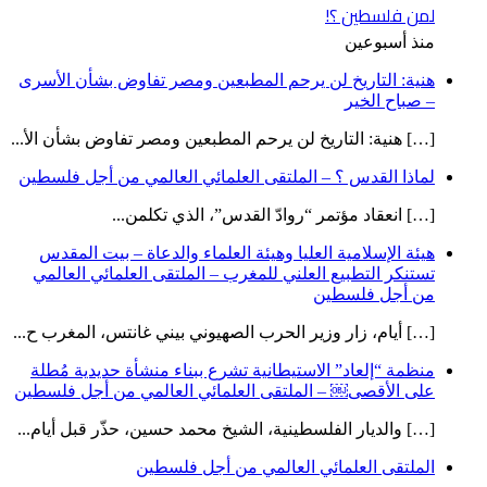
لمن فلسطين ؟!
منذ أسبوعين
هنية: التاريخ لن يرحم المطبعين ومصر تفاوض بشأن الأسرى
– صباح الخير
[…] هنية: التاريخ لن يرحم المطبعين ومصر تفاوض بشأن الأ...
لماذا القدس ؟ – الملتقى العلمائي العالمي من أجل فلسطين
[…] انعقاد مؤتمر “روادّ القدس”، الذي تكلمن...
هيئة الإسلامية العليا وهيئة العلماء والدعاة – بيت المقدس
تستنكر التطبيع العلني للمغرب – الملتقى العلمائي العالمي
من أجل فلسطين
[…] أيام، زار وزير الحرب الصهيوني بيني غانتس، المغرب ح...
منظمة “إلعاد” الاستيطانية تشرع ببناء منشأة حديدية مُطلة
على الأقصى￼ – الملتقى العلمائي العالمي من أجل فلسطين
[…] والديار الفلسطينية، الشيخ محمد حسين، حذّر قبل أيام...
الملتقى العلمائي العالمي من أجل فلسطين