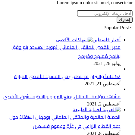
Lorem ipsum dolor sit amet, consectetur.
أدخل
بريدك
الإلكتروني
Popular Posts
أخبار فلسطين
مدير الأقصى للملتقى العلمائي: تهويد المسجد يتم وفق
برنامج مُمنهج ومُبرمج
يوليو 26, 2021
52 عاماً والنيران لم تنطفئ في المسجد الأقصى المبارك
أغسطس 21, 2021
مشاهد مؤلمة.. الاحتلال يمنع الترميم والتنظيف شرق الأقصى
أغسطس 2, 2021
الحملة العالمية والملتقى العلمائي يوجهان استفتاءً حول
دعم القطاع الزراعي في غزّة وعموم فلسطين
أغسطس 8, 2021