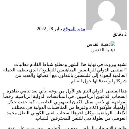
إلكترونيا
مدير الموقع
يناير 28, 2022
2 دقائق
Odnoklassniki
‫X
لينكدإن
فيسبوك
بينتيريست
ذهبية القدس
تشهد بيروت في نهاية هذا الشهر ومطلع شباط القادم فعاليات
“الملتقى الدولي للرياضيين المناهضين للتطبيع”، الذي تنظمه الحملة
العالمية للعودة إلى فلسطين بالتعاون مع أعضائها والعديد من
شركائها وأصدقائها حول العالم.
هذا الملتقى الدولي الذي هو الأول من نوعه، يأتي بعد تنامي ظاهرة
انسحاب اللاعبين الرياضيين، في المنافسات الدولية الرياضية، رفضاً
لمواجهة أي لاعبٍ يمثل الكيان الصهيوني الغاصب، كما حدث خلال
أولمبياد طوكيو 2021 وغيرها من المنافسات الدولية في مختلف
الألعاب الرياضية، وكان آخرها انسحاب الفتى الكويتي البطل محمد
العوضي من بطولة دبي للتنس للمحترفين الشباب.
ظاهرة الانسحاب الرياضي هذه هي ردٌّ طبيعي وضروري على عدة