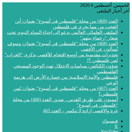
الخميس, أغسطس 6 2026
آخر أخبار الملتقى
العدد (469) من مجلة “فلسطين في أسبوع” بعنوان: أين
العجب من مما يجري في فلسطين
الملتقى العلمائي العالمي يدعو إلى إحياء المولد النبوي تحت
شعار “رحماء بينهم”
العدد (468) من مجلة “فلسطين في أسبوع” بعنوان: وسوف
تُسألون عن الأقصى
تحذيرات مقدسية من أوسع اقتحام للأقصى بذكرى “الخراب”
لمن فلسطين ؟!
شؤون الكنائس: سياسات الاحتلال تهدد الوجود المسيحي
الفلسطيني
فلسطين والأمة الإسلامية: من خسارة الأرض إلى هزيمة
الوعي
العدد (467) من مجلة “فلسطين في أسبوع” بعنوان: لمن
فلسطين؟
أمميون على طريق القدس.. صدور العدد (466) من مجلة
“فلسطين في أسبوع”
غزة والأقصى إرادة لا تنكسر – العدد 465
فيسبوك
‫X
‫YouTube