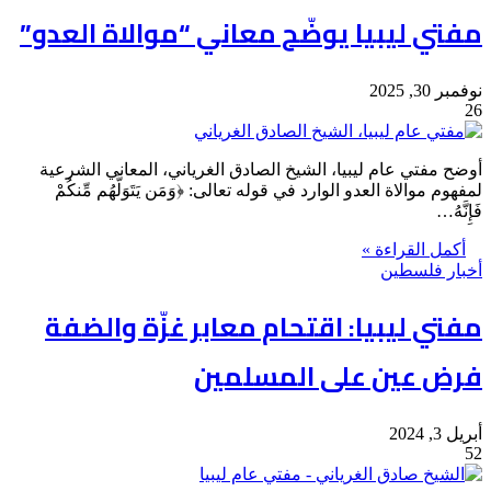
مفتي ليبيا يوضّح معاني “موالاة العدو”
نوفمبر 30, 2025
26
أوضح مفتي عام ليبيا، الشيخ الصادق الغرياني، المعاني الشرعية
لمفهوم موالاة العدو الوارد في قوله تعالى: ﴿وَمَن يَتَوَلَّهُم مِّنكُمْ
فَإِنَّهُ…
أكمل القراءة »
أخبار فلسطين
مفتي ليبيا: اقتحام معابر غزّة والضفة
فرض عين على المسلمين
أبريل 3, 2024
52