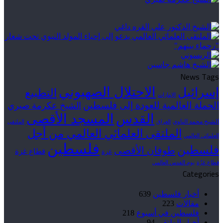
News Tags
الاحتلال الصهيوني
إسرائيل
التطبيع
الإمارات
الحملة العالمية للعودة إلى فلسطين
الشيخ عكرمة صبري
القدس
المسجد الأقصى
الشيخ محمد الناوي
العراق
الملتقى
الملتقى العلمائي العالمي من أجل
العلمائي العالمي
فلسطين
فلسطين
طوفان الأقصى
قطاع غزة
غزة
قطاع غزّة
يوم القدس العالمي
Categories
أخبار فلسطين
639
مقالات
223
فلسطين في أسبوع
218
أخبار الملتقى
94