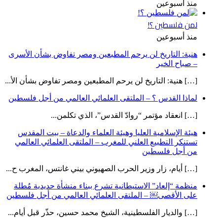
منذ أسبوعين
لمن فلسطين ؟!
منذ أسبوعين
هنية: التاريخ لن يرحم المطبعين ومصر تفاوض بشأن الأسرى
– صباح الخير
[…] هنية: التاريخ لن يرحم المطبعين ومصر تفاوض بشأن الأ...
لماذا القدس ؟ – الملتقى العلمائي العالمي من أجل فلسطين
[…] انعقاد مؤتمر “روادّ القدس”، الذي تكلمن...
هيئة الإسلامية العليا وهيئة العلماء والدعاة – بيت المقدس
تستنكر التطبيع العلني للمغرب – الملتقى العلمائي العالمي
من أجل فلسطين
[…] أيام، زار وزير الحرب الصهيوني بيني غانتس، المغرب ح...
منظمة “إلعاد” الاستيطانية تشرع ببناء منشأة حديدية مُطلة
على الأقصى￼ – الملتقى العلمائي العالمي من أجل فلسطين
[…] والديار الفلسطينية، الشيخ محمد حسين، حذّر قبل أيام...