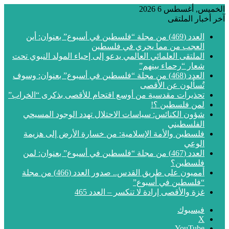
الخميس, أغسطس 6 2026
آخر أخبار الملتقى
العدد (469) من مجلة “فلسطين في أسبوع” بعنوان: أين
العجب من مما يجري في فلسطين
الملتقى العلمائي العالمي يدعو إلى إحياء المولد النبوي تحت
شعار “رحماء بينهم”
العدد (468) من مجلة “فلسطين في أسبوع” بعنوان: وسوف
تُسألون عن الأقصى
تحذيرات مقدسية من أوسع اقتحام للأقصى بذكرى “الخراب”
لمن فلسطين ؟!
شؤون الكنائس: سياسات الاحتلال تهدد الوجود المسيحي
الفلسطيني
فلسطين والأمة الإسلامية: من خسارة الأرض إلى هزيمة
الوعي
العدد (467) من مجلة “فلسطين في أسبوع” بعنوان: لمن
فلسطين؟
أمميون على طريق القدس.. صدور العدد (466) من مجلة
“فلسطين في أسبوع”
غزة والأقصى إرادة لا تنكسر – العدد 465
فيسبوك
‫X
‫YouTube