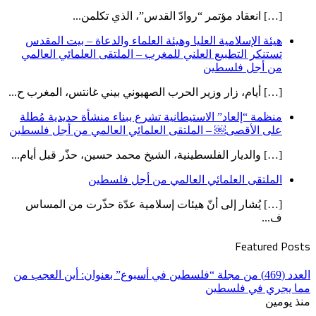
[…] انعقاد مؤتمر “روادّ القدس”، الذي تكلمن...
هيئة الإسلامية العليا وهيئة العلماء والدعاة – بيت المقدس
تستنكر التطبيع العلني للمغرب – الملتقى العلمائي العالمي
من أجل فلسطين
[…] أيام، زار وزير الحرب الصهيوني بيني غانتس، المغرب ح...
منظمة “إلعاد” الاستيطانية تشرع ببناء منشأة حديدية مُطلة
على الأقصى￼ – الملتقى العلمائي العالمي من أجل فلسطين
[…] والديار الفلسطينية، الشيخ محمد حسين، حذّر قبل أيام...
الملتقى العلمائي العالمي من أجل فلسطين
[…] يُشار إلى أنّ هيئات إسلامية عدّة حذّرت من المساس
ف...
Featured Posts
العدد (469) من مجلة “فلسطين في أسبوع” بعنوان: أين العجب من
مما يجري في فلسطين
منذ يومين