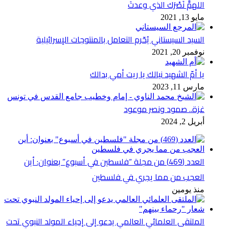
اللهمَّ نَصْرَك الذي وعدتَ
مايو 13, 2021
السيد السيستاني يُحّرم التعامل بالمنتوجات الإسرائيلية
نوفمبر 20, 2021
يا أمّ الشهيد نيالك يا ريت أمي بدالك
مارس 11, 2023
غزة.. صمود ونصر موعود
أبريل 2, 2024
العدد (469) من مجلة “فلسطين في أسبوع” بعنوان: أين
العجب من مما يجري في فلسطين
منذ يومين
الملتقى العلمائي العالمي يدعو إلى إحياء المولد النبوي تحت