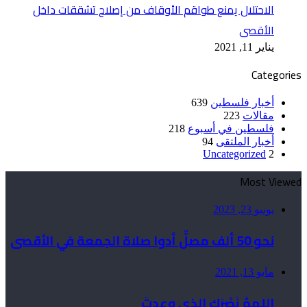
الاحتلال يمنع طواقم الأوقاف من إصلاح تشققات داخل
الأقصى
يناير 11, 2021
Categories
أخبار فلسطين
639
مقالات
223
فلسطين في أسبوع
218
أخبار الملتقى
94
Uncategorized
2
Most Viewed
يونيو 23, 2023
نحو 50 ألف مصلٍّ أدوا صلاة الجمعة في الأقصى
مايو 13, 2021
اللهمَّ نَصْرَك الذي وعدتَ