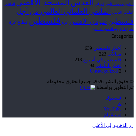
القدس
المسجد الأقصى
الشيخ محمد الناوي
العراق
الملتقى
الملتقى العلمائي العالمي من أجل
العلمائي العالمي
فلسطين
فلسطين
طوفان الأقصى
قطاع غزة
غزة
قطاع غزّة
يوم القدس العالمي
Categories
أخبار فلسطين
639
مقالات
223
فلسطين في أسبوع
218
أخبار الملتقى
94
Uncategorized
2
© حقوق النشر 2026، جميع الحقوق محفوظة
تم التطوير بواسطة
فيسبوك
‫X
‫YouTube
انستقرام
زر الذهاب إلى الأعلى