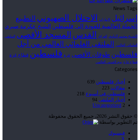
News Tags
الاحتلال الصهيوني
إسرائيل
التطبيع
الإمارات
الحملة العالمية للعودة إلى فلسطين
الشيخ عكرمة صبري
القدس
المسجد الأقصى
الشيخ محمد الناوي
العراق
الملتقى
الملتقى العلمائي العالمي من أجل
العلمائي العالمي
فلسطين
فلسطين
طوفان الأقصى
قطاع غزة
غزة
قطاع غزّة
يوم القدس العالمي
Categories
أخبار فلسطين
639
مقالات
223
فلسطين في أسبوع
218
أخبار الملتقى
94
Uncategorized
2
© حقوق النشر 2026، جميع الحقوق محفوظة
تم التطوير بواسطة
فيسبوك
‫X