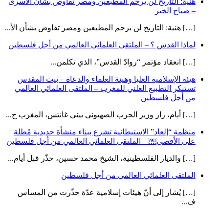
هنية: التاريخ لن يرحم المطبعين ومصر تفاوض بشأن الأسرى
– صباح الخير
[…] هنية: التاريخ لن يرحم المطبعين ومصر تفاوض بشأن الأ...
لماذا القدس ؟ – الملتقى العلمائي العالمي من أجل فلسطين
[…] انعقاد مؤتمر “روادّ القدس”، الذي تكلمن...
هيئة الإسلامية العليا وهيئة العلماء والدعاة – بيت المقدس
تستنكر التطبيع العلني للمغرب – الملتقى العلمائي العالمي
من أجل فلسطين
[…] أيام، زار وزير الحرب الصهيوني بيني غانتس، المغرب ح...
منظمة “إلعاد” الاستيطانية تشرع ببناء منشأة حديدية مُطلة
على الأقصى￼ – الملتقى العلمائي العالمي من أجل فلسطين
[…] والديار الفلسطينية، الشيخ محمد حسين، حذّر قبل أيام...
الملتقى العلمائي العالمي من أجل فلسطين
[…] يُشار إلى أنّ هيئات إسلامية عدّة حذّرت من المساس
ف...