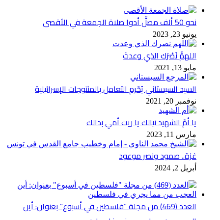
نحو 50 ألف مصلٍّ أدوا صلاة الجمعة في الأقصى
يونيو 23, 2023
اللهمَّ نَصْرَك الذي وعدتَ
مايو 13, 2021
السيد السيستاني يُحّرم التعامل بالمنتوجات الإسرائيلية
نوفمبر 20, 2021
يا أمّ الشهيد نيالك يا ريت أمي بدالك
مارس 11, 2023
غزة.. صمود ونصر موعود
أبريل 2, 2024
العدد (469) من مجلة “فلسطين في أسبوع” بعنوان: أين