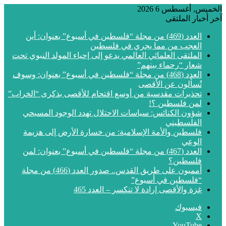
الخميس, أغسطس 6 2026
آخر أخبار الملتقى
العدد (469) من مجلة “فلسطين في أسبوع” بعنوان: أين
العجب من مما يجري في فلسطين
الملتقى العلمائي العالمي يدعو إلى إحياء المولد النبوي تحت
شعار “رحماء بينهم”
العدد (468) من مجلة “فلسطين في أسبوع” بعنوان: وسوف
تُسألون عن الأقصى
تحذيرات مقدسية من أوسع اقتحام للأقصى بذكرى “الخراب”
لمن فلسطين ؟!
شؤون الكنائس: سياسات الاحتلال تهدد الوجود المسيحي
الفلسطيني
فلسطين والأمة الإسلامية: من خسارة الأرض إلى هزيمة
الوعي
العدد (467) من مجلة “فلسطين في أسبوع” بعنوان: لمن
فلسطين؟
أمميون على طريق القدس.. صدور العدد (466) من مجلة
“فلسطين في أسبوع”
غزة والأقصى إرادة لا تنكسر – العدد 465
فيسبوك
‫X
‫YouTube