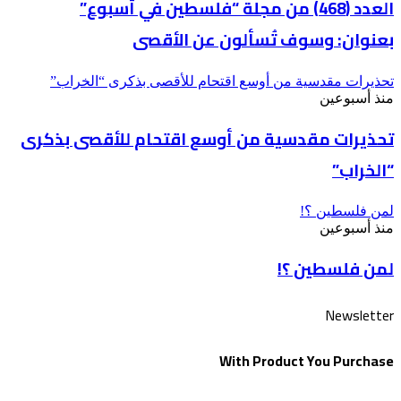
العدد (468) من مجلة “فلسطين في أسبوع”
بعنوان: وسوف تُسألون عن الأقصى
تحذيرات مقدسية من أوسع اقتحام للأقصى بذكرى “الخراب”
منذ أسبوعين
تحذيرات مقدسية من أوسع اقتحام للأقصى بذكرى
“الخراب”
لمن فلسطين ؟!
منذ أسبوعين
لمن فلسطين ؟!
Newsletter
With Product You Purchase