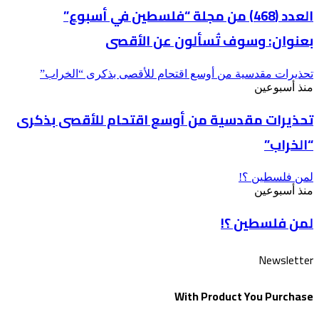
العدد (468) من مجلة “فلسطين في أسبوع”
بعنوان: وسوف تُسألون عن الأقصى
تحذيرات مقدسية من أوسع اقتحام للأقصى بذكرى “الخراب”
منذ أسبوعين
تحذيرات مقدسية من أوسع اقتحام للأقصى بذكرى
“الخراب”
لمن فلسطين ؟!
منذ أسبوعين
لمن فلسطين ؟!
Newsletter
With Product You Purchase