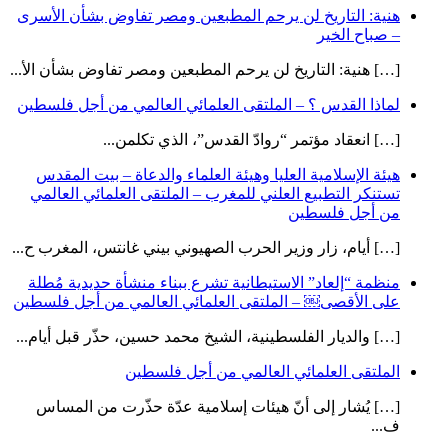
هنية: التاريخ لن يرحم المطبعين ومصر تفاوض بشأن الأسرى
– صباح الخير
[…] هنية: التاريخ لن يرحم المطبعين ومصر تفاوض بشأن الأ...
لماذا القدس ؟ – الملتقى العلمائي العالمي من أجل فلسطين
[…] انعقاد مؤتمر “روادّ القدس”، الذي تكلمن...
هيئة الإسلامية العليا وهيئة العلماء والدعاة – بيت المقدس
تستنكر التطبيع العلني للمغرب – الملتقى العلمائي العالمي
من أجل فلسطين
[…] أيام، زار وزير الحرب الصهيوني بيني غانتس، المغرب ح...
منظمة “إلعاد” الاستيطانية تشرع ببناء منشأة حديدية مُطلة
على الأقصى￼ – الملتقى العلمائي العالمي من أجل فلسطين
[…] والديار الفلسطينية، الشيخ محمد حسين، حذّر قبل أيام...
الملتقى العلمائي العالمي من أجل فلسطين
[…] يُشار إلى أنّ هيئات إسلامية عدّة حذّرت من المساس
ف...