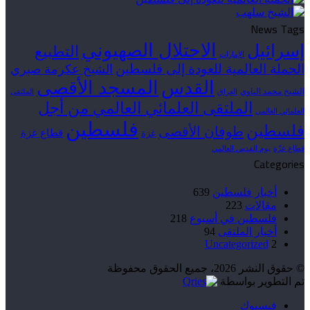
News Tags
الاحتلال الصهيوني
إسرائيل
التطبيع
الإمارات
الحملة العالمية للعودة إلى فلسطين
الشيخ عكرمة صبري
القدس
المسجد الأقصى
الشيخ محمد الناوي
العراق
الملتقى
الملتقى العلمائي العالمي من أجل
العلمائي العالمي
فلسطين
فلسطين
طوفان الأقصى
قطاع غزة
غزة
قطاع غزّة
يوم القدس العالمي
Categories
أخبار فلسطين
639
مقالات
223
فلسطين في أسبوع
218
أخبار الملتقى
94
Uncategorized
2
© حقوق النشر 2026، جميع الحقوق محفوظة
تم التطوير بواسطة
فيسبوك