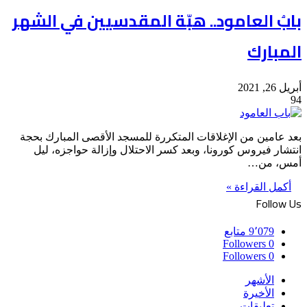
بابُ العامود.. هبّة المقدسيين في الشهر
المبارك
أبريل 26, 2021
94
بعد عامين من الإغلاقات المتكررة للمسجد الأقصى المبارك بحجة
انتشار فيروس كورونا، وبعد كسر الاحتلال وإزالة حواجزه، ليل
أمس، من…
أكمل القراءة »
Follow Us
9٬079
متابع
Followers
0
Followers
0
الأشهر
الأخيرة
تعليقات