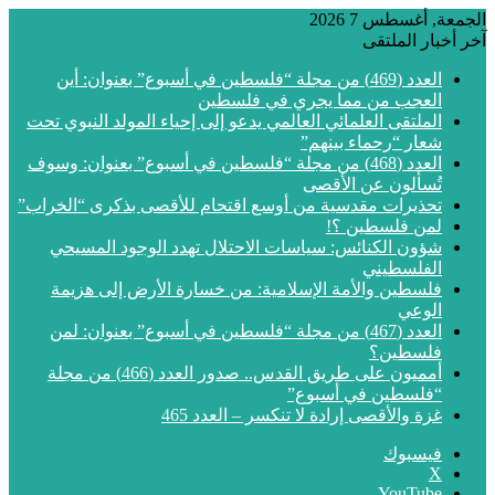
الجمعة, أغسطس 7 2026
آخر أخبار الملتقى
العدد (469) من مجلة “فلسطين في أسبوع” بعنوان: أين
العجب من مما يجري في فلسطين
الملتقى العلمائي العالمي يدعو إلى إحياء المولد النبوي تحت
شعار “رحماء بينهم”
العدد (468) من مجلة “فلسطين في أسبوع” بعنوان: وسوف
تُسألون عن الأقصى
تحذيرات مقدسية من أوسع اقتحام للأقصى بذكرى “الخراب”
لمن فلسطين ؟!
شؤون الكنائس: سياسات الاحتلال تهدد الوجود المسيحي
الفلسطيني
فلسطين والأمة الإسلامية: من خسارة الأرض إلى هزيمة
الوعي
العدد (467) من مجلة “فلسطين في أسبوع” بعنوان: لمن
فلسطين؟
أمميون على طريق القدس.. صدور العدد (466) من مجلة
“فلسطين في أسبوع”
غزة والأقصى إرادة لا تنكسر – العدد 465
فيسبوك
‫X
‫YouTube