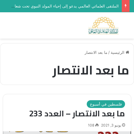
الملتقى العلمائي العالمي يدعو إلى إحياء المولد النبوي تحت شعار “رحماء بينهم”
بحث عن
الق
الرئيسية
/
ما بعد الانتصار
ما بعد الانتصار
فلسطين في أسبوع
ما بعد الانتصار – العدد 233
يونيو 3, 2021
108