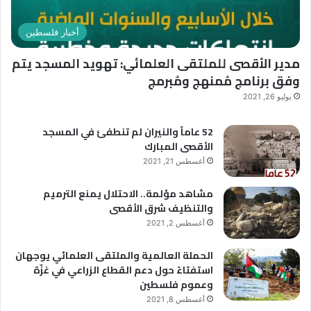
ل
و
ي
ن
ف
أخبار فلسطين
ب
تُ
و
س
مدير الأقصى للملتقى العلمائي: تهويد المسجد يتم
ي
أ
وفق برنامج مُمنهج ومُبرمج
ت
ل
ح
و
يوليو 26, 2021
ت
ن
ش
ع
52 عاماً والنيران لم تنطفئ في المسجد
ع
ن
الأقصى المبارك
ا
ا
أغسطس 21, 2021
ر
ل
“
أ
مشاهد مؤلمة.. الاحتلال يمنع الترميم
ر
ق
والتنظيف شرق الأقصى
ح
ص
أغسطس 2, 2021
م
ى
ا
الحملة العالمية والملتقى العلمائي يوجهان
ء
استفتاءً حول دعم القطاع الزراعي في غزّة
ب
وعموم فلسطين
ي
ن
أغسطس 8, 2021