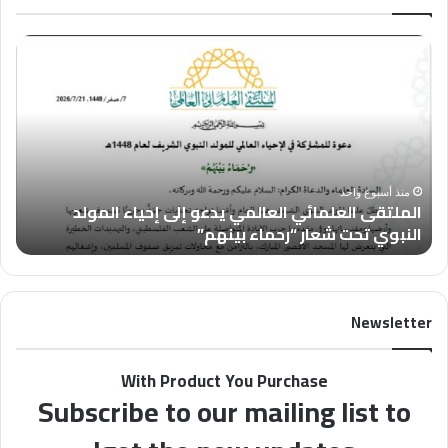
ا
ا
ل
ل
م
ع
ل
د
ت
د
ق
(
ى
4
ا
6
منذ أسبوع واحد
الملتقى العلمائي العالمي يدعو إلى إحياء المولد
ل
8
النبوي تحت شعار “رحماء بينهم”
ب
ع
)
ل
م
م
ن
ا
م
Newsletter
ئ
ج
ي
ل
ا
ة
With Product You Purchase
ل
“
Subscribe to our mailing list to
ع
ف
ا
ل
ل
س