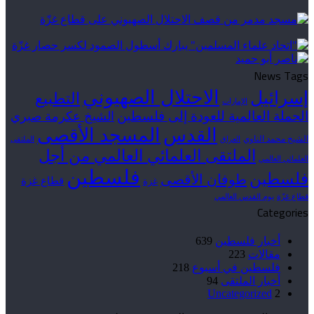
News Tags
الاحتلال الصهيوني
إسرائيل
التطبيع
الإمارات
الحملة العالمية للعودة إلى فلسطين
الشيخ عكرمة صبري
القدس
المسجد الأقصى
الشيخ محمد الناوي
العراق
الملتقى
الملتقى العلمائي العالمي من أجل
العلمائي العالمي
فلسطين
فلسطين
طوفان الأقصى
قطاع غزة
غزة
قطاع غزّة
يوم القدس العالمي
Categories
أخبار فلسطين
639
مقالات
223
فلسطين في أسبوع
218
أخبار الملتقى
94
Uncategorized
2