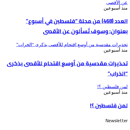
عن الأقصى
منذ أسبوعين
العدد (468) من مجلة “فلسطين في أسبوع”
بعنوان: وسوف تُسألون عن الأقصى
تحذيرات مقدسية من أوسع اقتحام للأقصى بذكرى “الخراب”
منذ أسبوعين
تحذيرات مقدسية من أوسع اقتحام للأقصى بذكرى
“الخراب”
لمن فلسطين ؟!
منذ أسبوعين
لمن فلسطين ؟!
Newsletter