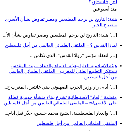
لمن فلسطين ؟!
منذ أسبوعين
هنية: التاريخ لن يرحم المطبعين ومصر تفاوض بشأن الأسرى
– صباح الخير
[…] هنية: التاريخ لن يرحم المطبعين ومصر تفاوض بشأن الأ...
لماذا القدس ؟ – الملتقى العلمائي العالمي من أجل فلسطين
[…] انعقاد مؤتمر “روادّ القدس”، الذي تكلمن...
هيئة الإسلامية العليا وهيئة العلماء والدعاة – بيت المقدس
تستنكر التطبيع العلني للمغرب – الملتقى العلمائي العالمي
من أجل فلسطين
[…] أيام، زار وزير الحرب الصهيوني بيني غانتس، المغرب ح...
منظمة “إلعاد” الاستيطانية تشرع ببناء منشأة حديدية مُطلة
على الأقصى￼ – الملتقى العلمائي العالمي من أجل فلسطين
[…] والديار الفلسطينية، الشيخ محمد حسين، حذّر قبل أيام...
الملتقى العلمائي العالمي من أجل فلسطين