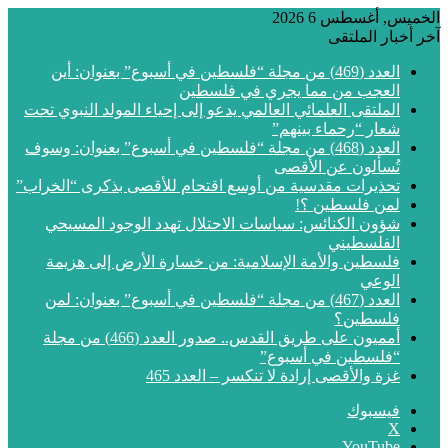
الخميس, أغسطس 6 2026
آخر أخبار الملتقى
العدد (469) من مجلة “فلسطين في أسبوع” بعنوان: أين
العجب من مما يجري في فلسطين
الملتقى العلمائي العالمي يدعو إلى إحياء المولد النبوي تحت
شعار “رحماء بينهم”
العدد (468) من مجلة “فلسطين في أسبوع” بعنوان: وسوف
تُسألون عن الأقصى
تحذيرات مقدسية من أوسع اقتحام للأقصى بذكرى “الخراب”
لمن فلسطين ؟!
شؤون الكنائس: سياسات الاحتلال تهدد الوجود المسيحي
الفلسطيني
فلسطين والأمة الإسلامية: من خسارة الأرض إلى هزيمة
الوعي
العدد (467) من مجلة “فلسطين في أسبوع” بعنوان: لمن
فلسطين؟
أمميون على طريق القدس.. صدور العدد (466) من مجلة
“فلسطين في أسبوع”
غزة والأقصى إرادة لا تنكسر – العدد 465
فيسبوك
‫X
‫YouTube