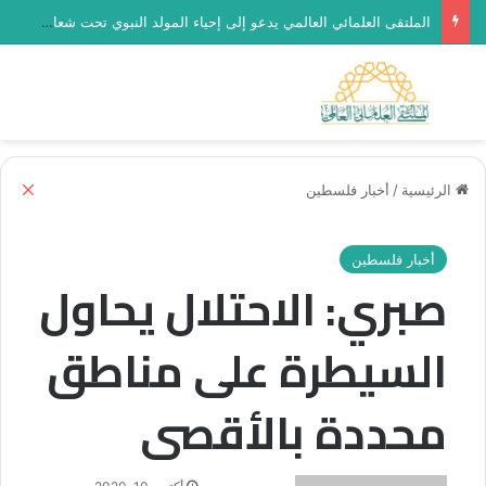
العدد (468) من مجلة “فلسطين في أسبوع” بعنوان: وسوف تُسألون عن الأقصى
بحث عن
الق
إغل
الرئيسية
/
أخبار فلسطين
أخبار فلسطين
صبري: الاحتلال يحاول
السيطرة على مناطق
محددة بالأقصى
أرسل