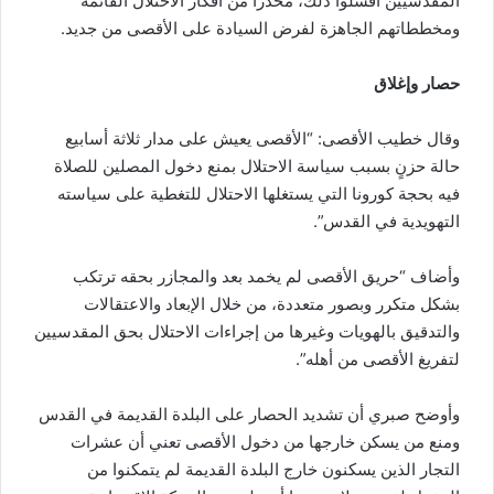
المقدسيين أفشلوا ذلك، محذراً من أفكار الاحتلال القائمة
ومخططاتهم الجاهزة لفرض السيادة على الأقصى من جديد.
حصار وإغلاق
وقال خطيب الأقصى: “الأقصى يعيش على مدار ثلاثة أسابيع
حالة حزنٍ بسبب سياسة الاحتلال بمنع دخول المصلين للصلاة
فيه بحجة كورونا التي يستغلها الاحتلال للتغطية على سياسته
التهويدية في القدس”.
وأضاف “حريق الأقصى لم يخمد بعد والمجازر بحقه ترتكب
بشكل متكرر وبصور متعددة، من خلال الإبعاد والاعتقالات
والتدقيق بالهويات وغيرها من إجراءات الاحتلال بحق المقدسيين
لتفريغ الأقصى من أهله”.
وأوضح صبري أن تشديد الحصار على البلدة القديمة في القدس
ومنع من يسكن خارجها من دخول الأقصى تعني أن عشرات
التجار الذين يسكنون خارج البلدة القديمة لم يتمكنوا من