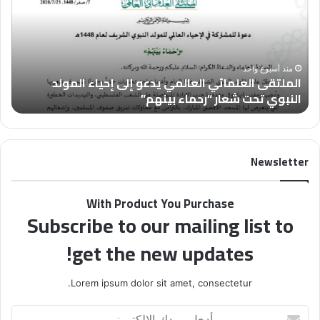
يدعو
مجل
إلى
“فل
إحياء
في
المولد
أسب
النبوي
بعن
منذ أسبوع واحد
الملتقى العلمائي العالمي يدعو إلى إحياء المولد
تحت
تُس
النبوي تحت شعار “رحماء بينهم”
ب
شعار
عن
“رحماء
الأ
بينهم”
Newsletter
With Product You Purchase
Subscribe to our mailing list to
get the new updates!
Lorem ipsum dolor sit amet, consectetur.
أدخل