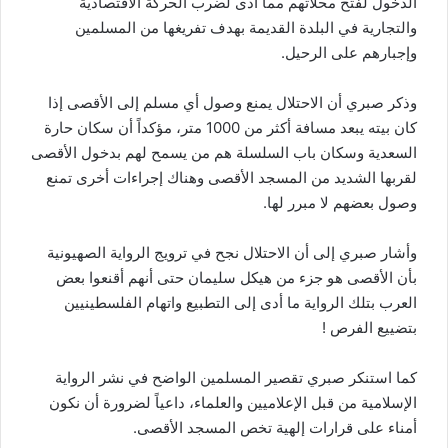
الدخول لفتح محلاتهم مما أدى لضرب الحركة الاقتصادية
والتجارية في البلدة القديمة بهدف تفريغها من المسلمين
وإجبارهم على الرحيل.
وذكر صبري أن الاحتلال يمنع وصول أي مسلم إلى الأقصى إذا
كان بيته يبعد مسافة أكثر من 1000 متر، مؤكداً أن سكان حارة
السعدية وسكان باب السلسلة هم من يسمح لهم بدخول الأقصى
لقربها الشديد من المسجد الأقصى وهناك إجراءات أخرى تمنع
وصول بعضهم لا مبرر لها.
وأشار صبري إلى أن الاحتلال نجح في ترويج الرواية الصهيونية
بأن الأقصى هو جزء من هيكل سليمان حتى أنهم أقنعوا بعض
العرب بتلك الرواية ما أدى إلى التطبيع واتهام الفلسطينيين
بتضييع الفرص !
كما استنكر صبري تقصير المسلمين الواضح في نشر الرواية
الإسلامية من قبل الإعلاميين والعلماء، داعياً لضرورة أن نكون
أمناء على قرارات إلهية تخص المسجد الأقصى.