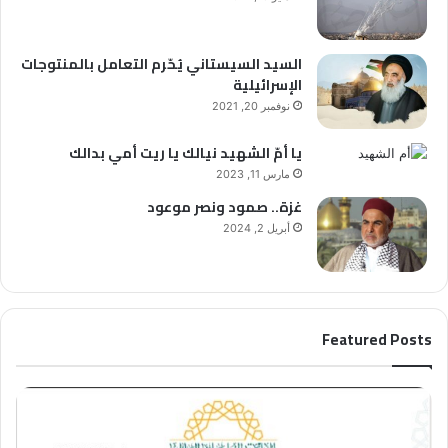
السيد السيستاني يُحّرم التعامل بالمنتوجات
الإسرائيلية
نوفمبر 20, 2021
يا أمّ الشهيد نيالك يا ريت أمي بدالك
مارس 11, 2023
غزة.. صمود ونصر موعود
أبريل 2, 2024
Featured Posts
الملتقى
العد
العلمائي
العالمي
من