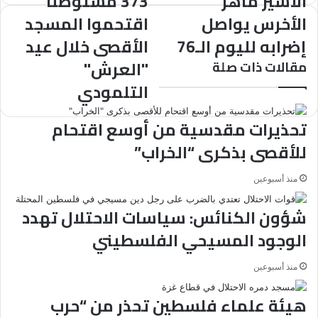
الأسير ماهر
373 مستوطناً
ماهر
مستوطناً
الأخرس يواصل
اقتحموا المسجد
الأخرس
اقتحموا
إضرابه لليوم الـ76
الأقصى خلال عيد
يواصل
المسجد
إضرابه
الأقصى
"العرش"
مقالات ذات صلة
لليوم
خلال
التلمودي
الـ76
عيد
"العرش"
التلمودي
تحذيرات مقدسية من أوسع اقتحام
للأقصى بذكرى “الخراب”
منذ أسبوعين
شؤون الكنائس: سياسات الاحتلال تهدد
الوجود المسيحي الفلسطيني
منذ أسبوعين
هيئة علماء فلسطين تحذر من “حرب