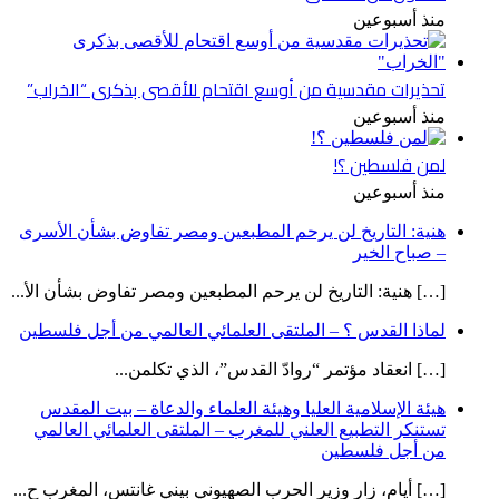
منذ أسبوعين
تحذيرات مقدسية من أوسع اقتحام للأقصى بذكرى “الخراب”
منذ أسبوعين
لمن فلسطين ؟!
منذ أسبوعين
هنية: التاريخ لن يرحم المطبعين ومصر تفاوض بشأن الأسرى
– صباح الخير
[…] هنية: التاريخ لن يرحم المطبعين ومصر تفاوض بشأن الأ...
لماذا القدس ؟ – الملتقى العلمائي العالمي من أجل فلسطين
[…] انعقاد مؤتمر “روادّ القدس”، الذي تكلمن...
هيئة الإسلامية العليا وهيئة العلماء والدعاة – بيت المقدس
تستنكر التطبيع العلني للمغرب – الملتقى العلمائي العالمي
من أجل فلسطين
[…] أيام، زار وزير الحرب الصهيوني بيني غانتس، المغرب ح...