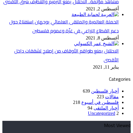
مشاهد مؤلمة.. الاحتلال يمنع الترميم والتنظيف شرق الأقصى
أغسطس 2, 2021
الحملة العالمية والملتقى العلمائي يوجهان استفتاءً حول
دعم القطاع الزراعي في غزّة وعموم فلسطين
أغسطس 8, 2021
الاحتلال يمنع طواقم الأوقاف من إصلاح تشققات داخل
الأقصى
يناير 11, 2021
Categories
أخبار فلسطين
639
مقالات
223
فلسطين في أسبوع
218
أخبار الملتقى
94
Uncategorized
2
Most Viewed