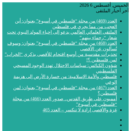
الخميس, أغسطس 6 2026
آخر أخبار الملتقى
العدد (469) من مجلة “فلسطين في أسبوع” بعنوان: أين
العجب من مما يجري في فلسطين
الملتقى العلمائي العالمي يدعو إلى إحياء المولد النبوي تحت
شعار “رحماء بينهم”
العدد (468) من مجلة “فلسطين في أسبوع” بعنوان: وسوف
تُسألون عن الأقصى
تحذيرات مقدسية من أوسع اقتحام للأقصى بذكرى “الخراب”
لمن فلسطين ؟!
شؤون الكنائس: سياسات الاحتلال تهدد الوجود المسيحي
الفلسطيني
فلسطين والأمة الإسلامية: من خسارة الأرض إلى هزيمة
الوعي
العدد (467) من مجلة “فلسطين في أسبوع” بعنوان: لمن
فلسطين؟
أمميون على طريق القدس.. صدور العدد (466) من مجلة
“فلسطين في أسبوع”
غزة والأقصى إرادة لا تنكسر – العدد 465
فيسبوك
‫X
‫YouTube