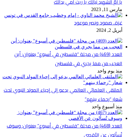
يا أمّ الشهيد نيالك يا ريت أمي بدالك
مارس 11, 2023
غزة.. صمود ونصر موعود
أبريل 2, 2024
العدد (469) من مجلة “فلسطين في أسبوع” بعنوان: أين
العجب من مما يجري في فلسطين
منذ يوم واحد
الملتقى العلمائي العالمي يدعو إلى إحياء المولد النبوي تحت
شعار “رحماء بينهم”
منذ أسبوع واحد
العدد (468) من مجلة “فلسطين في أسبوع” بعنوان: وسوف
تُسألون عن الأقصى