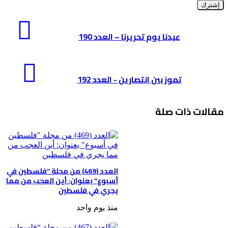
بريدك
الإلكتروني
عيدنا
يوم
عيدنا يوم تحريرنا – العدد 190
تحريرنا
–
العدد
تموز
190
بين
تموز بين انتصارين - العدد 192
انتصارين
-
العدد
مقالات ذات صلة
192
العدد (469) من مجلة “فلسطين في
أسبوع” بعنوان: أين العجب من مما
يجري في فلسطين
منذ يوم واحد