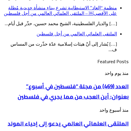
منظمة “إلعاد” الاستيطانية تشرع ببناء منشأة حديدية مُطلة
على الأقصى￼ – الملتقى العلمائي العالمي من أجل فلسطين
[…] والديار الفلسطينية، الشيخ محمد حسين، حذّر قبل أيام...
الملتقى العلمائي العالمي من أجل فلسطين
[…] يُشار إلى أنّ هيئات إسلامية عدّة حذّرت من المساس
ف...
Featured Posts
العدد
منذ يوم واحد
(469)
من
العدد (469) من مجلة “فلسطين في أسبوع”
مجلة
بعنوان: أين العجب من مما يجري في فلسطين
“فلسطين
في
أسبوع”
الملتقى
منذ أسبوع واحد
بعنوان: أين
العلمائي
العجب
الملتقى العلمائي العالمي يدعو إلى إحياء المولد
العالمي
من
يدعو
مما