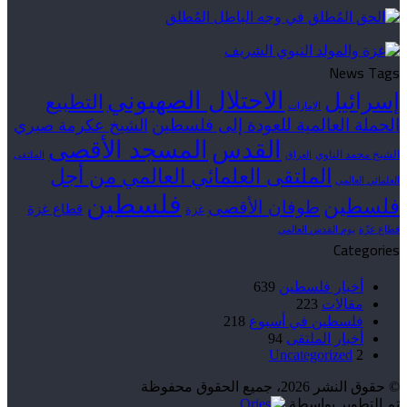
News Tags
الاحتلال الصهيوني
إسرائيل
التطبيع
الإمارات
الحملة العالمية للعودة إلى فلسطين
الشيخ عكرمة صبري
القدس
المسجد الأقصى
الشيخ محمد الناوي
العراق
الملتقى
الملتقى العلمائي العالمي من أجل
العلمائي العالمي
فلسطين
فلسطين
طوفان الأقصى
قطاع غزة
غزة
قطاع غزّة
يوم القدس العالمي
Categories
أخبار فلسطين
639
مقالات
223
فلسطين في أسبوع
218
أخبار الملتقى
94
Uncategorized
2
© حقوق النشر 2026، جميع الحقوق محفوظة
تم التطوير بواسطة