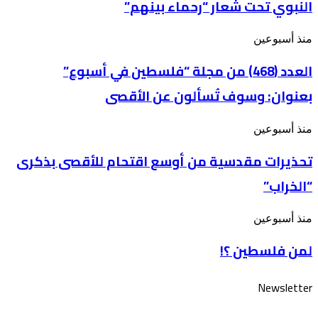
النبوي تحت شعار “رحماء بينهم”
إلى
يجري
إحياء
في
المولد
فلسطين
العدد
منذ أسبوعين
النبوي
(468)
تحت
من
العدد (468) من مجلة “فلسطين في أسبوع”
شعار
مجلة
“رحماء
بعنوان: وسوف تُسألون عن الأقصى
“فلسطين
بينهم”
في
أسبوع”
تحذيرات
منذ أسبوعين
بعنوان: وسوف
مقدسية
تُسألون
تحذيرات مقدسية من أوسع اقتحام للأقصى بذكرى
من
عن
أوسع
الأقصى
“الخراب”
اقتحام
للأقصى
بذكرى
لمن
منذ أسبوعين
“الخراب”
فلسطين
لمن فلسطين ؟!
؟!
Newsletter