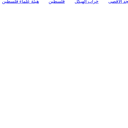
د الأقصى
خراب الهيكل
فلسطين
هيئة علماء فلسطين