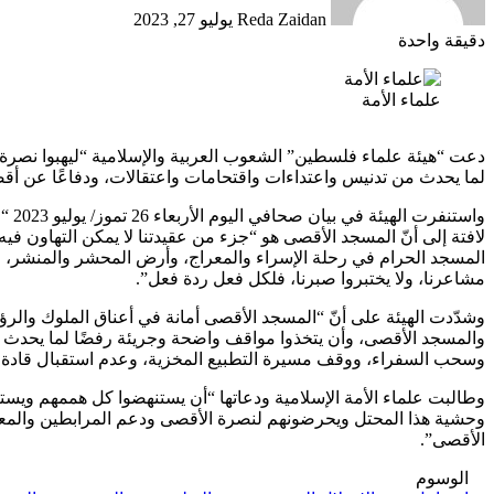
Reda Zaidan
يوليو 27, 2023
دقيقة واحدة
علماء الأمة
دعت “هيئة علماء فلسطين” الشعوب العربية والإسلامية “ليهبوا نصرة و
لما يحدث من تدنيس واعتداءات واقتحامات واعتقالات، ودفاعًا عن أق
واس
لافتة إلى أنّ المسجد الأقصى هو “جزء من عقيدتنا لا يمكن التهاون ف
المسجد الحرام في رحلة الإسراء والمعراج، وأرض المحشر والمنشر، ول
مشاعرنا، ولا يختبروا صبرنا، فلكل فعل ردة فعل”.
وشدّدت الهيئة على أنّ “المسجد الأقصى أمانة في أعناق الملوك والرؤ
والمسجد الأقصى، وأن يتخذوا مواقف واضحة وجريئة رفضًا لما يحدث 
وسحب السفراء، ووقف مسيرة التطبيع المخزية، وعدم استقبال قادة ا
وطالبت علماء الأمة الإسلامية ودعاتها “أن يستنهضوا كل هممهم ويستن
وحشية هذا المحتل ويحرضونهم لنصرة الأقصى ودعم المرابطين والمعتكف
الأقصى”.
الوسوم