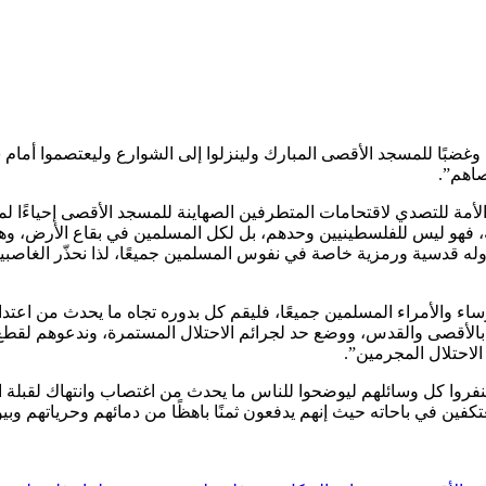
غضبًا للمسجد الأقصى المبارك ولينزلوا إلى الشوارع وليعتصموا أمام 
صاهم”.
تنفرت الهيئة في بيان صحافي اليوم الأربعاء 26 تموز/ يوليو 2023 “الأمة للتصدي لاقتحامات المتطرفين الصهاينة للم
يه، فهو ليس للفلسطينيين وحدهم، بل لكل المسلمين في بقاع الأرض، وه
ه قدسية ورمزية خاصة في نفوس المسلمين جميعًا، لذا نحذّر الغاصبين 
ساء والأمراء المسلمين جميعًا، فليقم كل بدوره تجاه ما يحدث من اعت
بالأقصى والقدس، ووضع حد لجرائم الاحتلال المستمرة، وندعوهم لقطع
لاحتلال المجرمين”.
فروا كل وسائلهم ليوضحوا للناس ما يحدث من اغتصاب وانتهاك لقبلة ال
ين في باحاته حيث إنهم يدفعون ثمنًا باهظًا من دمائهم وحرياتهم وبي