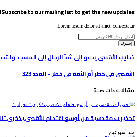
Subscribe to our mailing list to get the new updates!
Lorem ipsum dolor sit amet, consectetur.
أدخل
بريدك
الإلكتروني
خطيب
خطيب الأقصى يدعو إلى شدِّ الرحال إلى المسجد والتصد
الأقصى
يدعو
الأقصى
الأقصى في خطر أم الأمة في خطر – العدد 323
إلى
في
شدِّ
خطر
الرحال
مقالات ذات صلة
أم
إلى
الأمة
المسجد
في
والتصدي
خطر
لـ
–
"مسيرة
تحذيرات مقدسية من أوسع اقتحام للأقصى بذكرى “ال
العدد
الأعلام"
323
الصهيونية
منذ أسبوعين