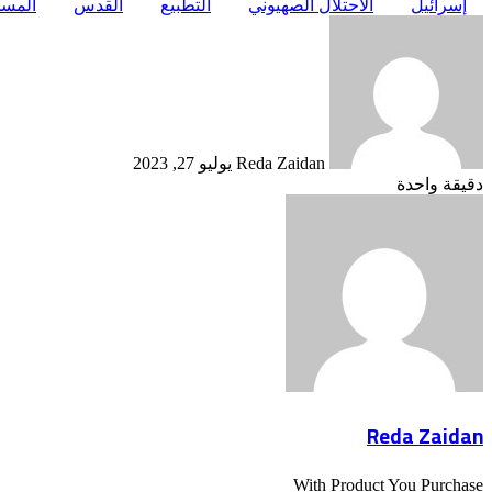
إسرائيل
الاحتلال الصهيوني
التطبيع
القدس
المسج
أرسل
بريدا
إلكترونيا
Reda Zaidan
يوليو 27, 2023
دقيقة واحدة
Reda Zaidan
With Product You Purchase