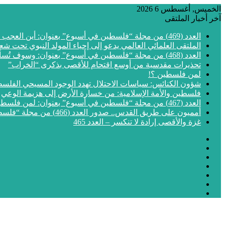
الخميس, أغسطس 6 2026
آخر أخبار الملتقى
العدد (469) من مجلة “فلسطين في أسبوع” بعنوان: أين العجب من مما يجري في فلسطين
الملتقى العلمائي العالمي يدعو إلى إحياء المولد النبوي تحت شع
العدد (468) من مجلة “فلسطين في أسبوع” بعنوان: وسوف تُسألون عن الأقصى
تحذيرات مقدسية من أوسع اقتحام للأقصى بذكرى “الخراب”
لمن فلسطين ؟!
شؤون الكنائس: سياسات الاحتلال تهدد الوجود المسيحي الفلس
فلسطين والأمة الإسلامية: من خسارة الأرض إلى هزيمة الوعي
العدد (467) من مجلة “فلسطين في أسبوع” بعنوان: لمن فلسطين؟
أمميون على طريق القدس.. صدور العدد (466) من مجلة “فلسطين في أسبوع”
غزة والأقصى إرادة لا تنكسر – العدد 465
فيسبوك
‫X
‫YouTube
انستقرام
مقال
إضافة
عشوائي
الوضع
عمود
المظلم
جانبي