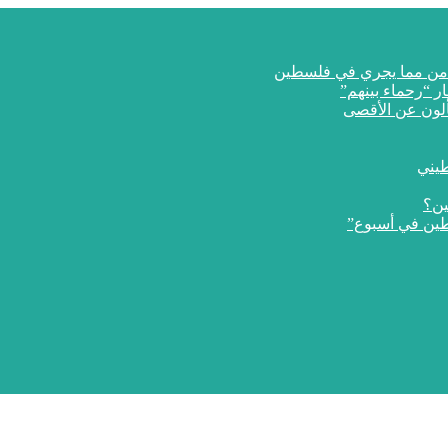
ار “رحماء بينهم”
طيني