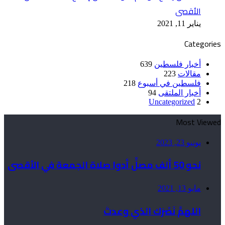
الأقصى
يناير 11, 2021
Categories
أخبار فلسطين
639
مقالات
223
فلسطين في أسبوع
218
أخبار الملتقى
94
Uncategorized
2
Most Viewed
يونيو 23, 2023
نحو 50 ألف مصلٍّ أدوا صلاة الجمعة في الأقصى
مايو 13, 2021
اللهمَّ نَصْرَك الذي وعدتَ