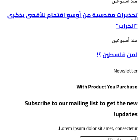
تحذيرات
منذ أسبوعين
بعنوان: وسوف
مقدسية
تُسألون
تحذيرات مقدسية من أوسع اقتحام للأقصى بذكرى
من
عن
أوسع
الأقصى
“الخراب”
اقتحام
للأقصى
بذكرى
لمن
منذ أسبوعين
“الخراب”
فلسطين
لمن فلسطين ؟!
؟!
Newsletter
With Product You Purchase
Subscribe to our mailing list to get the new
updates!
Lorem ipsum dolor sit amet, consectetur.
أدخل