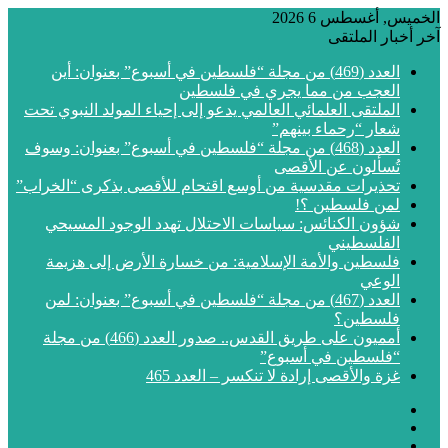
الخميس, أغسطس 6 2026
آخر أخبار الملتقى
العدد (469) من مجلة “فلسطين في أسبوع” بعنوان: أين
العجب من مما يجري في فلسطين
الملتقى العلمائي العالمي يدعو إلى إحياء المولد النبوي تحت
شعار “رحماء بينهم”
العدد (468) من مجلة “فلسطين في أسبوع” بعنوان: وسوف
تُسألون عن الأقصى
تحذيرات مقدسية من أوسع اقتحام للأقصى بذكرى “الخراب”
لمن فلسطين ؟!
شؤون الكنائس: سياسات الاحتلال تهدد الوجود المسيحي
الفلسطيني
فلسطين والأمة الإسلامية: من خسارة الأرض إلى هزيمة
الوعي
العدد (467) من مجلة “فلسطين في أسبوع” بعنوان: لمن
فلسطين؟
أمميون على طريق القدس.. صدور العدد (466) من مجلة
“فلسطين في أسبوع”
غزة والأقصى إرادة لا تنكسر – العدد 465
فيسبوك
‫X
‫YouTube