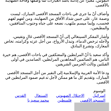
النفوس، معبرًا عن إدانته بأشد العبارات لما وصفها وقاحة الصهاينة
بالأقصى.
وأضاف أنّ ما جرى في باحات المسجد الأقصى المبارك، ليست
وصمة عار، على جبين شذاذ الآفاق من الصهاينة، ومن لفهم لفهم
فحسب، وإنما ميسم ملتهب، نضعه على جباه وجنوب المنافقين،
والمطبعين،.
وأشار المفكر السينغالي إلى أنّ المسجد الأقصى غالٍ ونفيس،
ولأجله ترخص الدماء، وتبذل الأرواح، من أجل عزته وكرامته، تخاض
المعارك، وتشرع البنادق.
وأكد سعيد با أنّ المرابطين والمعتكفين في باحات الأقصى، هم خيرة
الناس، هم الصائمين المجاهدين المرابطين، الصامدين في أولى
القبلتين وثالث الحرمين الشريفين.
ودعا الأمة العربية والإسلامية إلى النفير من أجل المسجد الأقصى
المبارك، وتقديم كل ما هو ممكن لأجل تدعيم صمود المرابطين في
الأقصى.
الوسوم
إسرائيل
الاحتلال الصهيوني
السنغال
القدس
المسجد الأقصى
فلسطين
محمد سعيد با
أرسل
بريدا