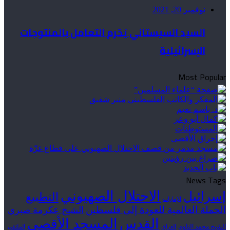
نوفمبر 20, 2021
السيد السيستاني يُحّرم التعامل بالمنتوجات
الإسرائيلية
Most Popular
News Tags
الاحتلال الصهيوني
إسرائيل
التطبيع
الإمارات
الحملة العالمية للعودة إلى فلسطين
الشيخ عكرمة صبري
القدس
المسجد الأقصى
الشيخ محمد الناوي
العراق
الملتقى