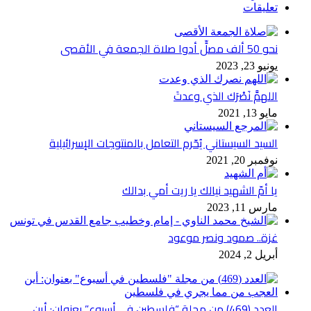
تعليقات
نحو 50 ألف مصلٍّ أدوا صلاة الجمعة في الأقصى
يونيو 23, 2023
اللهمَّ نَصْرَك الذي وعدتَ
مايو 13, 2021
السيد السيستاني يُحّرم التعامل بالمنتوجات الإسرائيلية
نوفمبر 20, 2021
يا أمّ الشهيد نيالك يا ريت أمي بدالك
مارس 11, 2023
غزة.. صمود ونصر موعود
أبريل 2, 2024
العدد (469) من مجلة “فلسطين في أسبوع” بعنوان: أين