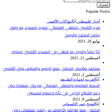
بريدك
الإلكتروني
Popular Posts
أخبار فلسطين
مدير الأقصى للملتقى العلمائي: تهويد المسجد يتم وفق
برنامج مُمنهج ومُبرمج
يوليو 26, 2021
52 عاماً والنيران لم تنطفئ في المسجد الأقصى المبارك
أغسطس 21, 2021
مشاهد مؤلمة.. الاحتلال يمنع الترميم والتنظيف شرق الأقصى
أغسطس 2, 2021
الحملة العالمية والملتقى العلمائي يوجهان استفتاءً حول
دعم القطاع الزراعي في غزّة وعموم فلسطين
أغسطس 8, 2021
الاحتلال يمنع طواقم الأوقاف من إصلاح تشققات داخل