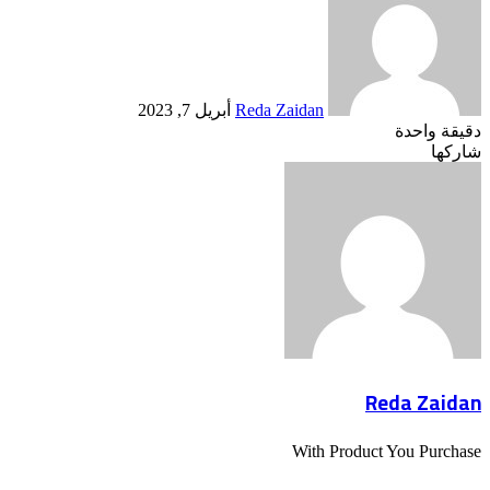
إلكترونيا
Reda Zaidan
أبريل 7, 2023
دقيقة واحدة
Odnoklassniki
‫X
لينكدإن
فيسبوك
بينتيريست
شاركها
Odnoklassniki
‫Pocket
‫X
طباعة
لينكدإن
فيسبوك
مشاركة
بينتيريست
عبر
البريد
Reda Zaidan
With Product You Purchase