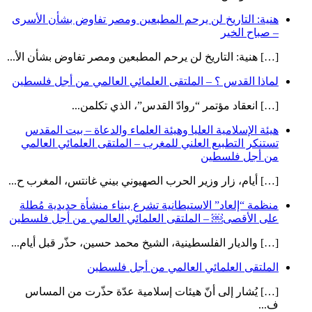
هنية: التاريخ لن يرحم المطبعين ومصر تفاوض بشأن الأسرى
– صباح الخير
[…] هنية: التاريخ لن يرحم المطبعين ومصر تفاوض بشأن الأ...
لماذا القدس ؟ – الملتقى العلمائي العالمي من أجل فلسطين
[…] انعقاد مؤتمر “روادّ القدس”، الذي تكلمن...
هيئة الإسلامية العليا وهيئة العلماء والدعاة – بيت المقدس
تستنكر التطبيع العلني للمغرب – الملتقى العلمائي العالمي
من أجل فلسطين
[…] أيام، زار وزير الحرب الصهيوني بيني غانتس، المغرب ح...
منظمة “إلعاد” الاستيطانية تشرع ببناء منشأة حديدية مُطلة
على الأقصى￼ – الملتقى العلمائي العالمي من أجل فلسطين
[…] والديار الفلسطينية، الشيخ محمد حسين، حذّر قبل أيام...
الملتقى العلمائي العالمي من أجل فلسطين
[…] يُشار إلى أنّ هيئات إسلامية عدّة حذّرت من المساس
ف...