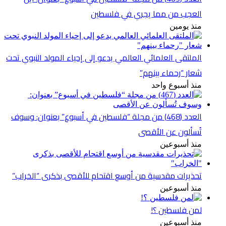
العجب من مما يجري في فلسطين
منذ يومين
الملتقى العلمائي العالمي يدعو إلى إحياء المولد النبوي تحت
شعار “رحماء بينهم”
منذ أسبوع واحد
العدد (468) من مجلة “فلسطين في أسبوع” بعنوان: وسوف
تُسألون عن الأقصى
منذ أسبوعين
تحذيرات مقدسية من أوسع اقتحام للأقصى بذكرى “الخراب”
منذ أسبوعين
لمن فلسطين ؟!
منذ أسبوعين