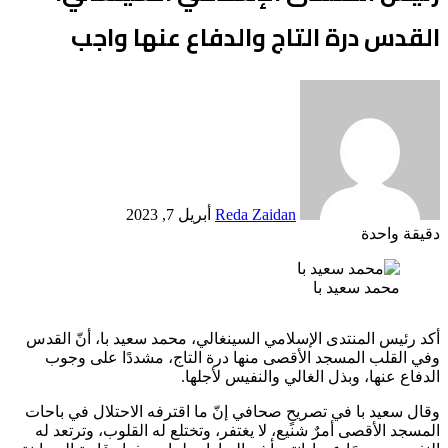
القدس درة التاج والدفاع عنها واجب
أرسل
بريدا
إلكترونيا
Reda Zaidan
أبريل 7, 2023
دقيقة واحدة
Odnoklassniki
‫X
لينكدإن
فيسبوك
بينتيريست
محمد سعيد با
أكد رئيس المنتدى الإسلامي السينغالي، محمد سعيد با، أنّ القدس
وفي القلب المسجد الأقصى منها درة التاج، مشددًا على وجوب
الدفاع عنها، وبذل الغالي والنفيس لأجلها.
وقال سعيد با في تصريحٍ صحافي إنّ ما اقترفه الاحتلال في باحات
المسجد الأقصى أمرٌ شنيع، لا يغتفر، وتختلع له القلوب، وترتعد له