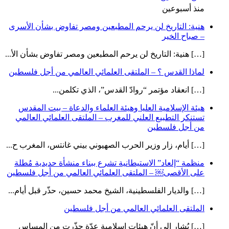
منذ أسبوعين
هنية: التاريخ لن يرحم المطبعين ومصر تفاوض بشأن الأسرى
– صباح الخير
[…] هنية: التاريخ لن يرحم المطبعين ومصر تفاوض بشأن الأ...
لماذا القدس ؟ – الملتقى العلمائي العالمي من أجل فلسطين
[…] انعقاد مؤتمر “روادّ القدس”، الذي تكلمن...
هيئة الإسلامية العليا وهيئة العلماء والدعاة – بيت المقدس
تستنكر التطبيع العلني للمغرب – الملتقى العلمائي العالمي
من أجل فلسطين
[…] أيام، زار وزير الحرب الصهيوني بيني غانتس، المغرب ح...
منظمة “إلعاد” الاستيطانية تشرع ببناء منشأة حديدية مُطلة
على الأقصى￼ – الملتقى العلمائي العالمي من أجل فلسطين
[…] والديار الفلسطينية، الشيخ محمد حسين، حذّر قبل أيام...
الملتقى العلمائي العالمي من أجل فلسطين
[…] يُشار إلى أنّ هيئات إسلامية عدّة حذّرت من المساس