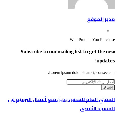
مدير الموقع
موقع
الويب
With Product You Purchase
Subscribe to our mailing list to get the new
updates!
Lorem ipsum dolor sit amet, consectetur.
أدخل
بريدك
الإلكتروني
المفتي
المفتي العام للقدس يدين منع أعمال الترميم في
العام
المسجد الأقصى
للقدس
يدين
منع