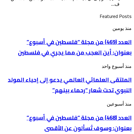
ف...
Featured Posts
العدد
منذ يومين
(469)
من
العدد (469) من مجلة “فلسطين في أسبوع”
مجلة
بعنوان: أين العجب من مما يجري في فلسطين
“فلسطين
في
أسبوع”
الملتقى
منذ أسبوع واحد
بعنوان: أين
العلمائي
العجب
الملتقى العلمائي العالمي يدعو إلى إحياء المولد
العالمي
من
يدعو
مما
النبوي تحت شعار “رحماء بينهم”
إلى
يجري
إحياء
في
المولد
فلسطين
العدد
منذ أسبوعين
النبوي
(468)
تحت
من
العدد (468) من مجلة “فلسطين في أسبوع”
شعار
مجلة
“رحماء
بعنوان: وسوف تُسألون عن الأقصى
“فلسطين
بينهم”
في