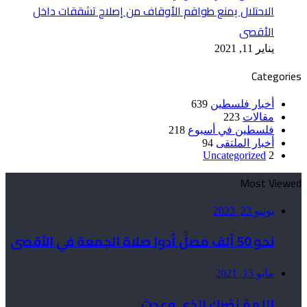
الاحتلال يمنع طواقم الأوقاف من إصلاح تشققات داخل
الأقصى
يناير 11, 2021
Categories
أخبار فلسطين
639
مقالات
223
فلسطين في أسبوع
218
أخبار الملتقى
94
Uncategorized
2
Most Viewed
يونيو 23, 2023
نحو 50 ألف مصلٍّ أدوا صلاة الجمعة في الأقصى
مايو 13, 2021
اللهمَّ نَصْرَك الذي وعدتَ