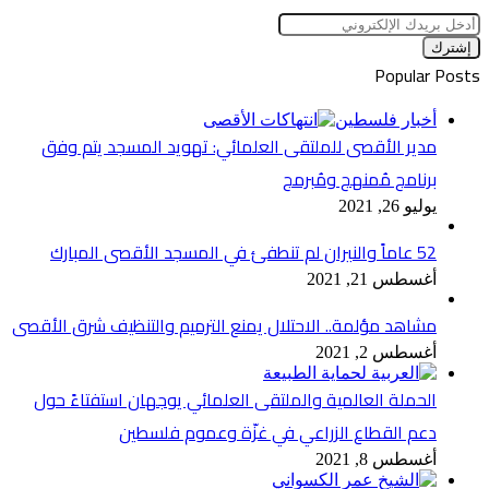
أدخل
بريدك
الإلكتروني
Popular Posts
أخبار فلسطين
مدير الأقصى للملتقى العلمائي: تهويد المسجد يتم وفق
برنامج مُمنهج ومُبرمج
يوليو 26, 2021
52 عاماً والنيران لم تنطفئ في المسجد الأقصى المبارك
أغسطس 21, 2021
مشاهد مؤلمة.. الاحتلال يمنع الترميم والتنظيف شرق الأقصى
أغسطس 2, 2021
الحملة العالمية والملتقى العلمائي يوجهان استفتاءً حول
دعم القطاع الزراعي في غزّة وعموم فلسطين
أغسطس 8, 2021