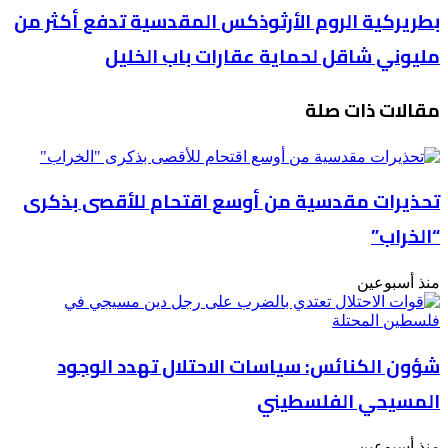
بطريركية
بطريركية الروم الأرثوذكس المقدسية تدفع أكثر من
أعمال
الروم
الترميم
مليوني شاقل لحماية عقارات باب الخليل
الأرثوذكس
في
المقدسية
المسجد
تدفع
الأقصى
مقالات ذات صلة
أكثر
من
مليوني
شاقل
لحماية
تحذيرات مقدسية من أوسع اقتحام للأقصى بذكرى
عقارات
باب
“الخراب”
الخليل
منذ أسبوعين
شؤون الكنائس: سياسات الاحتلال تهدد الوجود
المسيحي الفلسطيني
منذ أسبوعين