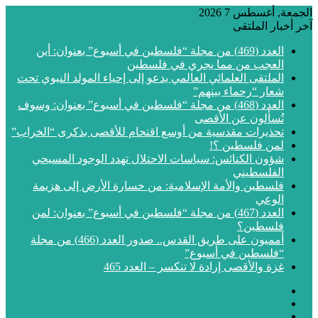
الجمعة, أغسطس 7 2026
آخر أخبار الملتقى
العدد (469) من مجلة “فلسطين في أسبوع” بعنوان: أين
العجب من مما يجري في فلسطين
الملتقى العلمائي العالمي يدعو إلى إحياء المولد النبوي تحت
شعار “رحماء بينهم”
العدد (468) من مجلة “فلسطين في أسبوع” بعنوان: وسوف
تُسألون عن الأقصى
تحذيرات مقدسية من أوسع اقتحام للأقصى بذكرى “الخراب”
لمن فلسطين ؟!
شؤون الكنائس: سياسات الاحتلال تهدد الوجود المسيحي
الفلسطيني
فلسطين والأمة الإسلامية: من خسارة الأرض إلى هزيمة
الوعي
العدد (467) من مجلة “فلسطين في أسبوع” بعنوان: لمن
فلسطين؟
أمميون على طريق القدس.. صدور العدد (466) من مجلة
“فلسطين في أسبوع”
غزة والأقصى إرادة لا تنكسر – العدد 465
فيسبوك
‫X
‫YouTube