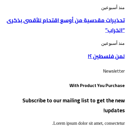
أسبوع”
تحذيرات
منذ أسبوعين
بعنوان: وسوف
مقدسية
تُسألون
تحذيرات مقدسية من أوسع اقتحام للأقصى بذكرى
من
عن
أوسع
الأقصى
“الخراب”
اقتحام
للأقصى
بذكرى
لمن
منذ أسبوعين
“الخراب”
فلسطين
لمن فلسطين ؟!
؟!
Newsletter
With Product You Purchase
Subscribe to our mailing list to get the new
updates!
Lorem ipsum dolor sit amet, consectetur.