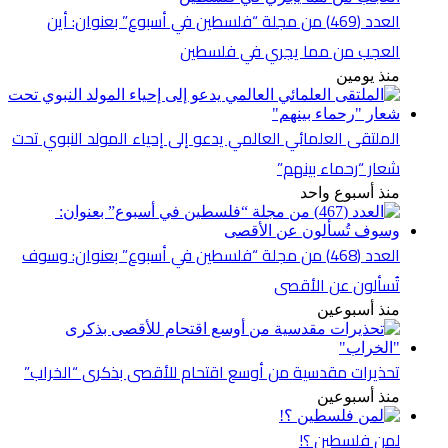
العدد (469) من مجلة “فلسطين في أسبوع” بعنوان: أين
العجب من مما يجري في فلسطين
منذ يومين
الملتقى العلمائي العالمي يدعو إلى إحياء المولد النبوي تحت
شعار “رحماء بينهم”
منذ أسبوع واحد
العدد (468) من مجلة “فلسطين في أسبوع” بعنوان: وسوف
تُسألون عن الأقصى
منذ أسبوعين
تحذيرات مقدسية من أوسع اقتحام للأقصى بذكرى “الخراب”
منذ أسبوعين
لمن فلسطين ؟!