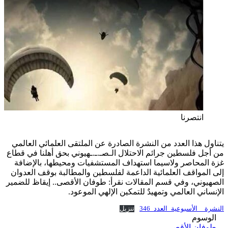
انتصرنا
يتناول هذا العدد من النشرة الصادرة عن الملتقى العلمائي العالمي
من أجل فلسطين جرائم الاحتلال الـصـ.ـ.ـهيوني بحق أهلنا في قطاع
غزة المحاصر ولاسيما استهداف المستشفيات ومحيطها، بالإضافة
إلى المواقف العلمائية الداعمة لفلسطين والمطالبة بوقف العدوان
الصهيوني، وفي قسم المقالات نقرأ: طوفان الأقصى.. إيقاظ للضمير
الإنساني العالمي وتمهيدٌ للتمكين الإلهي الموعود.
النشرة__الأسبوعية_العدد_346
تنزيل
الوسوم
طوفان الأقصى