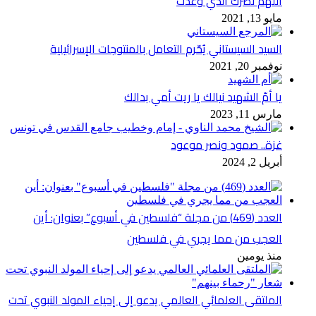
اللهمَّ نَصْرَك الذي وعدتَ
مايو 13, 2021
السيد السيستاني يُحّرم التعامل بالمنتوجات الإسرائيلية
نوفمبر 20, 2021
يا أمّ الشهيد نيالك يا ريت أمي بدالك
مارس 11, 2023
غزة.. صمود ونصر موعود
أبريل 2, 2024
العدد (469) من مجلة “فلسطين في أسبوع” بعنوان: أين
العجب من مما يجري في فلسطين
منذ يومين
الملتقى العلمائي العالمي يدعو إلى إحياء المولد النبوي تحت