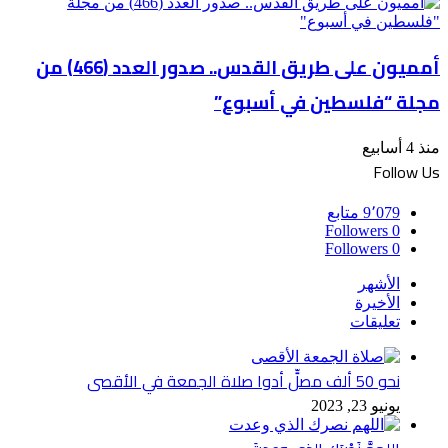
أمميون على طريق القدس.. صدور العدد (466) من
مجلة “فلسطين في أسبوع”
منذ 4 أسابيع
Follow Us
9٬079
متابع
Followers
0
Followers
0
الأشهر
الأخيرة
تعليقات
نحو 50 ألف مصلٍّ أدوا صلاة الجمعة في الأقصى
يونيو 23, 2023