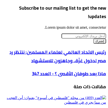
Subscribe to our mailing list to get the new
updates!
Lorem ipsum dolor sit amet, consectetur.
أدخل
بريدك
الإلكتروني
رئيس
رئيس الاتحاد العالمي لعلماء المسلمين: ننتظر رد
الاتحاد
مصر لدخول غزّة.. وجاهزون للاستشهاد
العالمي
لعلماء
المسلمين:
ماذا
ماذا بعد طوفان الأقصى ؟ - العدد 347
ننتظر
بعد
رد
طوفان
مصر
مقالات ذات صلة
الأقصى
لدخول
؟
غزّة..
-
وجاهزون
العدد
للاستشهاد
347