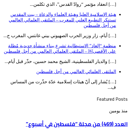
[…] انعقاد مؤتمر “روادّ القدس”، الذي تكلمن...
هيئة الإسلامية العليا وهيئة العلماء والدعاة – بيت المقدس
تستنكر التطبيع العلني للمغرب – الملتقى العلمائي العالمي
من أجل فلسطين
[…] أيام، زار وزير الحرب الصهيوني بيني غانتس، المغرب ح...
منظمة “إلعاد” الاستيطانية تشرع ببناء منشأة حديدية مُطلة
على الأقصى￼ – الملتقى العلمائي العالمي من أجل فلسطين
[…] والديار الفلسطينية، الشيخ محمد حسين، حذّر قبل أيام...
الملتقى العلمائي العالمي من أجل فلسطين
[…] يُشار إلى أنّ هيئات إسلامية عدّة حذّرت من المساس
ف...
Featured Posts
العدد
منذ يومين
(469)
من
العدد (469) من مجلة “فلسطين في أسبوع”
مجلة