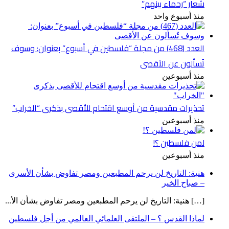
شعار “رحماء بينهم”
منذ أسبوع واحد
العدد (468) من مجلة “فلسطين في أسبوع” بعنوان: وسوف
تُسألون عن الأقصى
منذ أسبوعين
تحذيرات مقدسية من أوسع اقتحام للأقصى بذكرى “الخراب”
منذ أسبوعين
لمن فلسطين ؟!
منذ أسبوعين
هنية: التاريخ لن يرحم المطبعين ومصر تفاوض بشأن الأسرى
– صباح الخير
[…] هنية: التاريخ لن يرحم المطبعين ومصر تفاوض بشأن الأ...
لماذا القدس ؟ – الملتقى العلمائي العالمي من أجل فلسطين