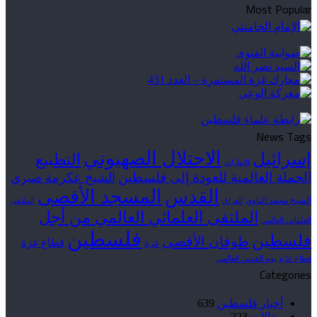
Most Popular
News Tags
الاحتلال الصهيوني
إسرائيل
التطبيع
الإمارات
الحملة العالمية للعودة إلى فلسطين
الشيخ عكرمة صبري
القدس
المسجد الأقصى
الشيخ محمد الناوي
العراق
الملتقى
الملتقى العلمائي العالمي من أجل
العلمائي العالمي
فلسطين
فلسطين
طوفان الأقصى
قطاع غزة
غزة
قطاع غزّة
يوم القدس العالمي
Categories
أخبار فلسطين
639
مقالات
223