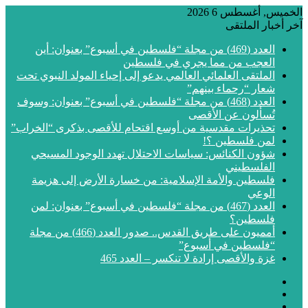
الخميس, أغسطس 6 2026
آخر أخبار الملتقى
العدد (469) من مجلة “فلسطين في أسبوع” بعنوان: أين
العجب من مما يجري في فلسطين
الملتقى العلمائي العالمي يدعو إلى إحياء المولد النبوي تحت
شعار “رحماء بينهم”
العدد (468) من مجلة “فلسطين في أسبوع” بعنوان: وسوف
تُسألون عن الأقصى
تحذيرات مقدسية من أوسع اقتحام للأقصى بذكرى “الخراب”
لمن فلسطين ؟!
شؤون الكنائس: سياسات الاحتلال تهدد الوجود المسيحي
الفلسطيني
فلسطين والأمة الإسلامية: من خسارة الأرض إلى هزيمة
الوعي
العدد (467) من مجلة “فلسطين في أسبوع” بعنوان: لمن
فلسطين؟
أمميون على طريق القدس.. صدور العدد (466) من مجلة
“فلسطين في أسبوع”
غزة والأقصى إرادة لا تنكسر – العدد 465
فيسبوك
‫X
‫YouTube