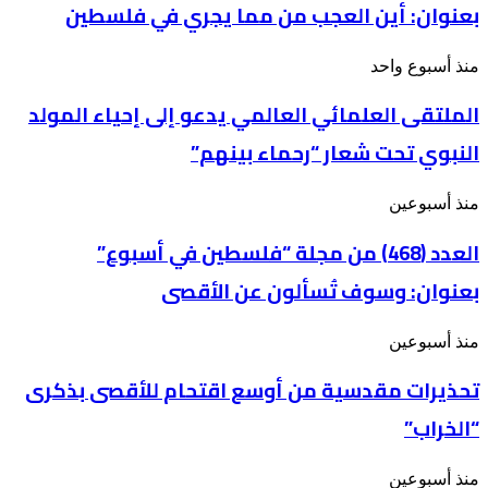
بعنوان: أين العجب من مما يجري في فلسطين
“فلسطين
في
أسبوع”
الملتقى
منذ أسبوع واحد
بعنوان: أين
العلمائي
العجب
الملتقى العلمائي العالمي يدعو إلى إحياء المولد
العالمي
من
يدعو
مما
النبوي تحت شعار “رحماء بينهم”
إلى
يجري
إحياء
في
المولد
فلسطين
العدد
منذ أسبوعين
النبوي
(468)
تحت
من
العدد (468) من مجلة “فلسطين في أسبوع”
شعار
مجلة
“رحماء
بعنوان: وسوف تُسألون عن الأقصى
“فلسطين
بينهم”
في
أسبوع”
تحذيرات
منذ أسبوعين
بعنوان: وسوف
مقدسية
تُسألون
تحذيرات مقدسية من أوسع اقتحام للأقصى بذكرى
من
عن
أوسع
الأقصى
“الخراب”
اقتحام
للأقصى
بذكرى
لمن
منذ أسبوعين
“الخراب”