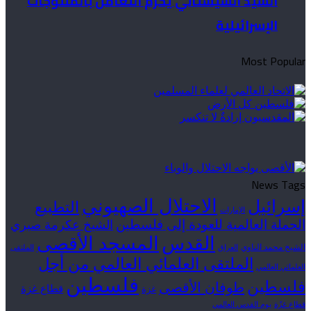
السيد السيستاني يُحّرم التعامل بالمنتوجات
الإسرائيلية
Most Popular
News Tags
الاحتلال الصهيوني
إسرائيل
التطبيع
الإمارات
الحملة العالمية للعودة إلى فلسطين
الشيخ عكرمة صبري
القدس
المسجد الأقصى
الشيخ محمد الناوي
العراق
الملتقى
الملتقى العلمائي العالمي من أجل
العلمائي العالمي
فلسطين
فلسطين
طوفان الأقصى
قطاع غزة
غزة
قطاع غزّة
يوم القدس العالمي