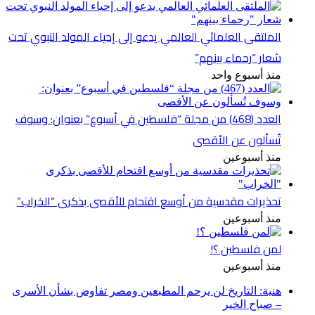
الملتقى العلمائي العالمي يدعو إلى إحياء المولد النبوي تحت
شعار “رحماء بينهم”
منذ أسبوع واحد
العدد (468) من مجلة “فلسطين في أسبوع” بعنوان: وسوف
تُسألون عن الأقصى
منذ أسبوعين
تحذيرات مقدسية من أوسع اقتحام للأقصى بذكرى “الخراب”
منذ أسبوعين
لمن فلسطين ؟!
منذ أسبوعين
هنية: التاريخ لن يرحم المطبعين ومصر تفاوض بشأن الأسرى
– صباح الخير