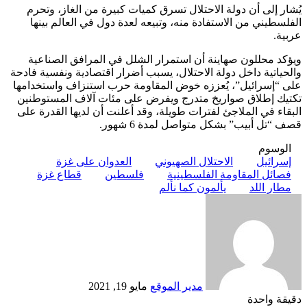
يُشار إلى أن دولة الاحتلال تسرق كميات كبيرة من الغاز، وتحرم
الفلسطيني من الاستفادة منه، وتبيعه لعدة دول في العالم بينها
عربية.
ويؤكد محللون صهاينة أن استمرار الشلل في المرافق الصناعية
والحياتية داخل دولة الاحتلال، يسبب أضرار اقتصادية ونفسية فادحة
على “إسرائيل”، يُعززه خوض المقاومة حرب استنزاف واستخدامها
تكتيك إطلاق صواريخ متدرج ويفرض على مئات آلاف المستوطنين
البقاء في الملاجئ لفترات طويلة، وقد أعلنت أن لديها القدرة على
قصف “تل أبيب” بشكل متواصل لمدة 6 شهور.
الوسوم
إسرائيل
الاحتلال الصهيوني
العدوان على غزة
فصائل المقاومة الفلسطينية
فلسطين
قطاع غزة
مطار اللد
يألمون كما نألم
أرسل
بريدا
إلكترونيا
مدير الموقع
مايو 19, 2021
دقيقة واحدة