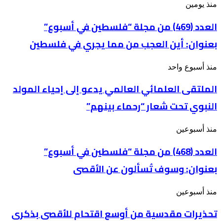
العدد
منذ يومين
(469)
من
العدد (469) من مجلة “فلسطين في أسبوع”
مجلة
بعنوان: أين العجب من مما يجري في فلسطين
“فلسطين
في
أسبوع”
الملتقى
منذ أسبوع واحد
بعنوان: أين
العلمائي
العجب
الملتقى العلمائي العالمي يدعو إلى إحياء المولد
العالمي
من
يدعو
مما
النبوي تحت شعار “رحماء بينهم”
إلى
يجري
إحياء
في
المولد
فلسطين
العدد
منذ أسبوعين
النبوي
(468)
تحت
من
العدد (468) من مجلة “فلسطين في أسبوع”
شعار
مجلة
“رحماء
بعنوان: وسوف تُسألون عن الأقصى
“فلسطين
بينهم”
في
أسبوع”
تحذيرات
منذ أسبوعين
بعنوان: وسوف
مقدسية
تُسألون
تحذيرات مقدسية من أوسع اقتحام للأقصى بذكرى
من
عن
أوسع