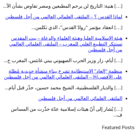
[…] هنية: التاريخ لن يرحم المطبعين ومصر تفاوض بشأن الأ...
لماذا القدس ؟ – الملتقى العلمائي العالمي من أجل فلسطين
[…] انعقاد مؤتمر “روادّ القدس”، الذي تكلمن...
هيئة الإسلامية العليا وهيئة العلماء والدعاة – بيت المقدس
تستنكر التطبيع العلني للمغرب – الملتقى العلمائي العالمي
من أجل فلسطين
[…] أيام، زار وزير الحرب الصهيوني بيني غانتس، المغرب ح...
منظمة “إلعاد” الاستيطانية تشرع ببناء منشأة حديدية مُطلة
على الأقصى￼ – الملتقى العلمائي العالمي من أجل فلسطين
[…] والديار الفلسطينية، الشيخ محمد حسين، حذّر قبل أيام...
الملتقى العلمائي العالمي من أجل فلسطين
[…] يُشار إلى أنّ هيئات إسلامية عدّة حذّرت من المساس
ف...
Featured Posts