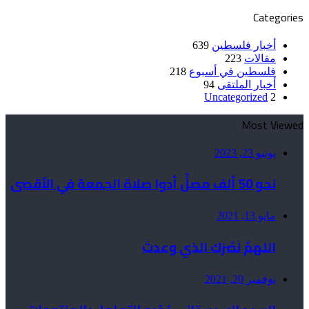
Categories
أخبار فلسطين
639
مقالات
223
فلسطين في أسبوع
218
أخبار الملتقى
94
Uncategorized
2
Most Viewed
يونيو 23, 2023
نحو 50 ألف مصلٍّ أدوا صلاة الجمعة في الأقصى
مايو 13, 2021
اللهمَّ نَصْرَك الذي وعدتَ
نوفمبر 20, 2021