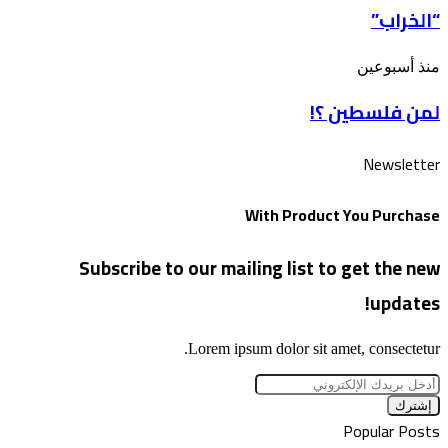
الأقصى
“الخراب”
اقتحام
للأقصى
بذكرى
لمن
منذ أسبوعين
“الخراب”
فلسطين
لمن فلسطين ؟!
؟!
Newsletter
With Product You Purchase
Subscribe to our mailing list to get the new
updates!
Lorem ipsum dolor sit amet, consectetur.
أدخل
بريدك
الإلكتروني
Popular Posts