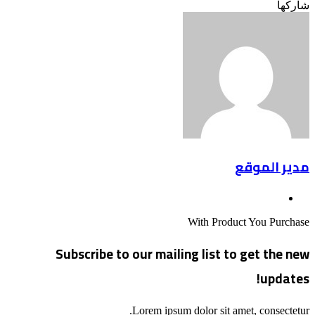
Odnoklassniki
‫X
لينكدإن
فيسبوك
بينتيريست
شاركها
Odnoklassniki
‫Pocket
‫X
طباعة
لينكدإن
فيسبوك
مشاركة
بينتيريست
عبر
البريد
مدير الموقع
موقع
الويب
With Product You Purchase
Subscribe to our mailing list to get the new
updates!
Lorem ipsum dolor sit amet, consectetur.