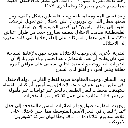
رحلة كانت مقررة الإثنين 17-5-2021، إلى مطارات الاحتلال، ألغيت
بينما سيتم حسم مصير 22 رحلة أخرى، لاحقًا.
وبعد قصف المقاومة لمنطقة وسط فلسطين بشكل مكثف، ومن
ضمنها مطار اللد “بن غوريون”، أعلن الاحتلال عن تحويل الرحلات
الجوية إلى مطار “رامون” في أقصى الجنوب، إلا أن المقاومة
الفلسطينية صدمت الاحتلال بقصفه بصاروخ جديد من طراز “عياش
250″، مما أجبر معظم الشركات على إلغاء رحلاتها التي كانت مقررة
إلى الاحتلال.
الضربة الأخرى التي وجهت للاحتلال، ضرب جهوده لإعادة السياحة
التي كان يطمح أن تعود للانتعاش، بعد انحسار وباء كورونا، إلا أن
الضربات الصاروخية والتصعيد الحالي، سيبقى على مرافق كثيرة
مغلقة ويثير الخوف والقلق لدى السياح.
وفي السياق، وجهت المقاومة ضربة لقطاع الغاز في دولة الاحتلال،
وفي تطور نوعي اعترف جيش الاحتلال، يوم أمس، أن كتائب القسام
استهدفت محطات للغاز الطبيعي بالبحر عبر غواصات غير مأهولة
مزودة بـ GPS، وقادرة على حمل 50 كغم من المتفجرات.
ووجهت المقاومة صواريخها والطائرات المسيرة المفخخة إلى حقل
“تمار” للغاز، في البحر الأبيض المتوسط، مما أجبر الاحتلال على
إغلاقه منذ يوم الثلاثاء 18-5-2021، وفقًا لبيان شركة “شيفرون”
الأمريكية.