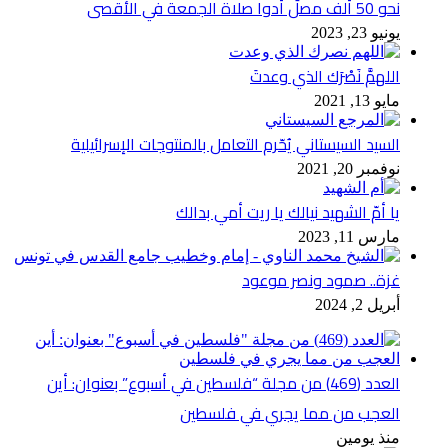
نحو 50 ألف مصلٍّ أدوا صلاة الجمعة في الأقصى
يونيو 23, 2023
اللهمَّ نَصْرَك الذي وعدتَ
مايو 13, 2021
السيد السيستاني يُحّرم التعامل بالمنتوجات الإسرائيلية
نوفمبر 20, 2021
يا أمّ الشهيد نيالك يا ريت أمي بدالك
مارس 11, 2023
غزة.. صمود ونصر موعود
أبريل 2, 2024
العدد (469) من مجلة “فلسطين في أسبوع” بعنوان: أين
العجب من مما يجري في فلسطين
منذ يومين