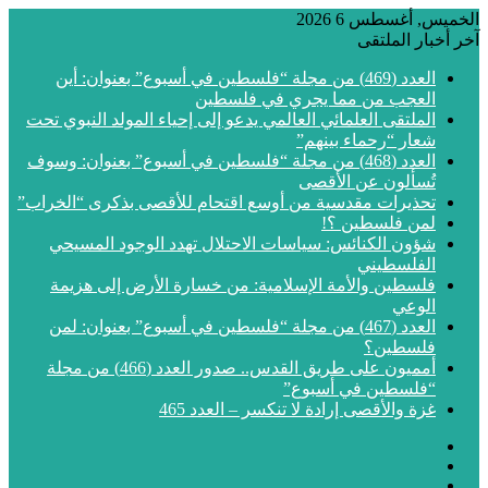
الخميس, أغسطس 6 2026
آخر أخبار الملتقى
العدد (469) من مجلة “فلسطين في أسبوع” بعنوان: أين
العجب من مما يجري في فلسطين
الملتقى العلمائي العالمي يدعو إلى إحياء المولد النبوي تحت
شعار “رحماء بينهم”
العدد (468) من مجلة “فلسطين في أسبوع” بعنوان: وسوف
تُسألون عن الأقصى
تحذيرات مقدسية من أوسع اقتحام للأقصى بذكرى “الخراب”
لمن فلسطين ؟!
شؤون الكنائس: سياسات الاحتلال تهدد الوجود المسيحي
الفلسطيني
فلسطين والأمة الإسلامية: من خسارة الأرض إلى هزيمة
الوعي
العدد (467) من مجلة “فلسطين في أسبوع” بعنوان: لمن
فلسطين؟
أمميون على طريق القدس.. صدور العدد (466) من مجلة
“فلسطين في أسبوع”
غزة والأقصى إرادة لا تنكسر – العدد 465
فيسبوك
‫X
‫YouTube