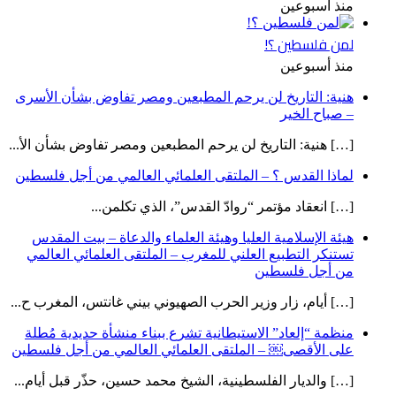
منذ أسبوعين
لمن فلسطين ؟!
منذ أسبوعين
هنية: التاريخ لن يرحم المطبعين ومصر تفاوض بشأن الأسرى
– صباح الخير
[…] هنية: التاريخ لن يرحم المطبعين ومصر تفاوض بشأن الأ...
لماذا القدس ؟ – الملتقى العلمائي العالمي من أجل فلسطين
[…] انعقاد مؤتمر “روادّ القدس”، الذي تكلمن...
هيئة الإسلامية العليا وهيئة العلماء والدعاة – بيت المقدس
تستنكر التطبيع العلني للمغرب – الملتقى العلمائي العالمي
من أجل فلسطين
[…] أيام، زار وزير الحرب الصهيوني بيني غانتس، المغرب ح...
منظمة “إلعاد” الاستيطانية تشرع ببناء منشأة حديدية مُطلة
على الأقصى￼ – الملتقى العلمائي العالمي من أجل فلسطين
[…] والديار الفلسطينية، الشيخ محمد حسين، حذّر قبل أيام...