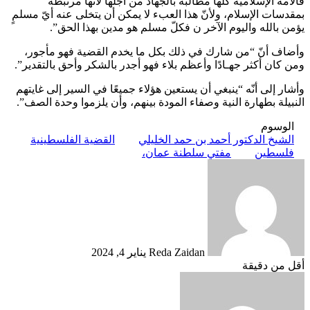
فالأمة الإسلامية كلّها مطالبةٌ بالجهاد من أجلها لأنّها مرتبطةٌ
بمقدسات الإسلام، ولأنّ هذا العبء لا يمكن أن يتخلى عنه أيّ مسلمٍ
يؤمن بالله واليوم الآخر ن فكلّ مسلم هو مدين بهذا الحق”.
وأضاف أنّ “من شارك في ذلك بكل ما يخدم القضية فهو مأجور،
ومن كان أكثر جهـادًا وأعظم بلاء فهو أجدر بالشكر وأحق بالتقدير”.
وأشار إلى أنّه “ينبغي أن يستعين هؤلاء جميعًا في السير إلى غايتهم
النبيلة بطهارة النية وصفاء المودة بينهم، وأن يلزموا وحدة الصف”.
الوسوم
الشيخ الدكتور أحمد بن حمد الخليلي
القضية الفلسطينية
فلسطين
مفتي سلطنة عمان،
أرسل
بريدا
إلكترونيا
Reda Zaidan
يناير 4, 2024
أقل من دقيقة