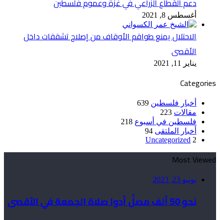
دعم القطاع الزراعي في غزّة وعموم فلسطين
أغسطس 8, 2021
الاحتلال يمنع طواقم الأوقاف من إصلاح تشققات داخل
الأقصى
يناير 11, 2021
Categories
أخبار فلسطين
639
مقالات
223
فلسطين في أسبوع
218
أخبار الملتقى
94
Uncategorized
2
Most Viewed
يونيو 23, 2023
نحو 50 ألف مصلٍّ أدوا صلاة الجمعة في الأقصى