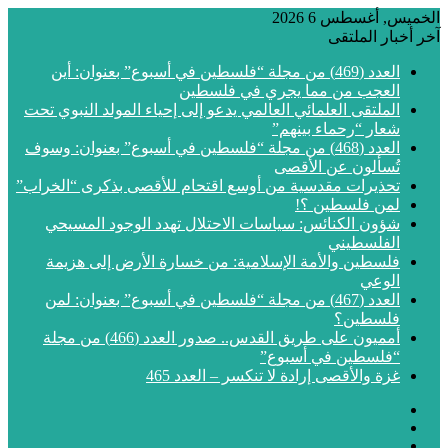
الخميس, أغسطس 6 2026
آخر أخبار الملتقى
العدد (469) من مجلة “فلسطين في أسبوع” بعنوان: أين
العجب من مما يجري في فلسطين
الملتقى العلمائي العالمي يدعو إلى إحياء المولد النبوي تحت
شعار “رحماء بينهم”
العدد (468) من مجلة “فلسطين في أسبوع” بعنوان: وسوف
تُسألون عن الأقصى
تحذيرات مقدسية من أوسع اقتحام للأقصى بذكرى “الخراب”
لمن فلسطين ؟!
شؤون الكنائس: سياسات الاحتلال تهدد الوجود المسيحي
الفلسطيني
فلسطين والأمة الإسلامية: من خسارة الأرض إلى هزيمة
الوعي
العدد (467) من مجلة “فلسطين في أسبوع” بعنوان: لمن
فلسطين؟
أمميون على طريق القدس.. صدور العدد (466) من مجلة
“فلسطين في أسبوع”
غزة والأقصى إرادة لا تنكسر – العدد 465
فيسبوك
‫X
‫YouTube