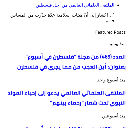
الملتقى العلمائي العالمي من أجل فلسطين
[…] يُشار إلى أنّ هيئات إسلامية عدّة حذّرت من المساس
ف...
Featured Posts
العدد
منذ يومين
(469)
من
العدد (469) من مجلة “فلسطين في أسبوع”
مجلة
بعنوان: أين العجب من مما يجري في فلسطين
“فلسطين
في
أسبوع”
الملتقى
منذ أسبوع واحد
بعنوان: أين
العلمائي
العجب
الملتقى العلمائي العالمي يدعو إلى إحياء المولد
العالمي
من
يدعو
مما
النبوي تحت شعار “رحماء بينهم”
إلى
يجري
إحياء
في
المولد
فلسطين
العدد
منذ أسبوعين
النبوي
(468)
تحت
من