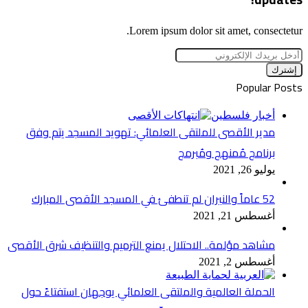
Lorem ipsum dolor sit amet, consectetur.
أدخل
بريدك
الإلكتروني
Popular Posts
أخبار فلسطين
مدير الأقصى للملتقى العلمائي: تهويد المسجد يتم وفق
برنامج مُمنهج ومُبرمج
يوليو 26, 2021
52 عاماً والنيران لم تنطفئ في المسجد الأقصى المبارك
أغسطس 21, 2021
مشاهد مؤلمة.. الاحتلال يمنع الترميم والتنظيف شرق الأقصى
أغسطس 2, 2021
الحملة العالمية والملتقى العلمائي يوجهان استفتاءً حول