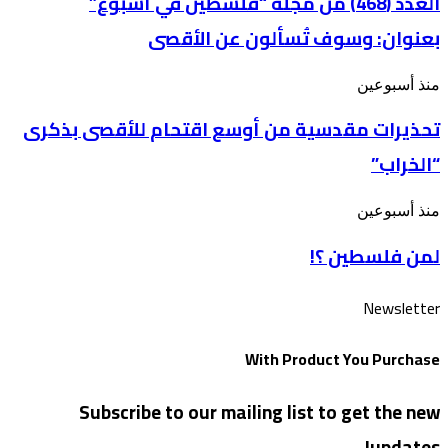
العدد (468) من مجلة “فلسطين في أسبوع”
شعار
مجلة
“رحماء
بعنوان: وسوف تُسألون عن الأقصى
“فلسطين
بينهم”
في
أسبوع”
تحذيرات
منذ أسبوعين
بعنوان: وسوف
مقدسية
تُسألون
تحذيرات مقدسية من أوسع اقتحام للأقصى بذكرى
من
عن
أوسع
الأقصى
“الخراب”
اقتحام
للأقصى
بذكرى
لمن
منذ أسبوعين
“الخراب”
فلسطين
لمن فلسطين ؟!
؟!
Newsletter
With Product You Purchase
Subscribe to our mailing list to get the new
updates!