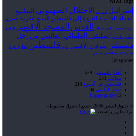
News Tags
الاحتلال الصهيوني
إسرائيل
التطبيع
الإمارات
الحملة العالمية للعودة إلى فلسطين
الشيخ عكرمة صبري
القدس
المسجد الأقصى
الشيخ محمد الناوي
العراق
الملتقى
الملتقى العلمائي العالمي من أجل
العلمائي العالمي
فلسطين
فلسطين
طوفان الأقصى
قطاع غزة
غزة
قطاع غزّة
يوم القدس العالمي
Categories
أخبار فلسطين
639
مقالات
223
فلسطين في أسبوع
218
أخبار الملتقى
94
Uncategorized
2
© حقوق النشر 2026، جميع الحقوق محفوظة
تم التطوير بواسطة
فيسبوك
‫X
‫YouTube