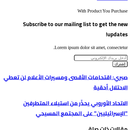
With Product You Purchase
Subscribe to our mailing list to get the new
updates!
Lorem ipsum dolor sit amet, consectetur.
أدخل
بريدك
الإلكتروني
صبري:
صبري: اقتحامات الأقصى ومسيرات الأعلام لن تعطي
اقتحامات
الاحتلال أحقية
الأقصى
ومسيرات
الأعلام
الاتحاد
الاتحاد الأوروبي يحذّر من استيلاء المتطرفين
لن
الأوروبي
تعطي
"الإسرائيليين" على المجتمع المسيحي
يحذّر
الاحتلال
من
أحقية
استيلاء
مقالات ذات صلة
المتطرفين