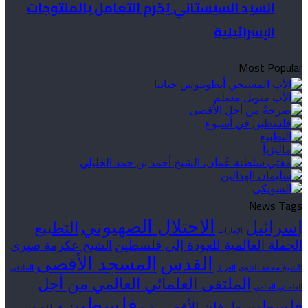
السيد السيستاني يُحّرم التعامل بالمنتوجات
الإسرائيلية
Most Popular
News Tags
الاحتلال الصهيوني
إسرائيل
التطبيع
الإمارات
الحملة العالمية للعودة إلى فلسطين
الشيخ عكرمة صبري
القدس
المسجد الأقصى
الشيخ محمد الناوي
العراق
الملتقى
الملتقى العلمائي العالمي من أجل
العلمائي العالمي
فلسطين
فلسطين
طوفان الأقصى