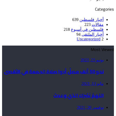
Categories
أخبار فلسطين
639
مقالات
223
فلسطين في أسبوع
218
أخبار الملتقى
94
Uncategorized
2
Most Viewed
يونيو 23, 2023
نحو 50 ألف مصلٍّ أدوا صلاة الجمعة في الأقصى
مايو 13, 2021
اللهمَّ نَصْرَك الذي وعدتَ
نوفمبر 20, 2021