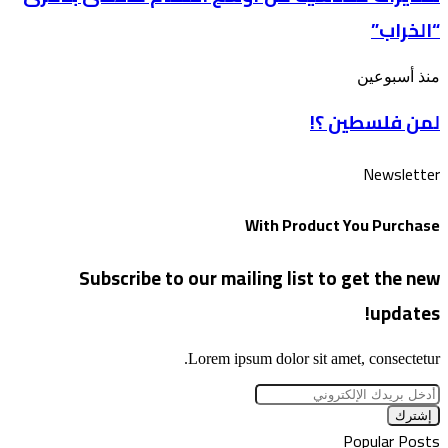
أوسع
الأقصى
“الخراب”
اقتحام
للأقصى
بذكرى
لمن
منذ أسبوعين
“الخراب”
فلسطين
لمن فلسطين ؟!
؟!
Newsletter
With Product You Purchase
Subscribe to our mailing list to get the new
updates!
Lorem ipsum dolor sit amet, consectetur.
أدخل
بريدك
الإلكتروني
Popular Posts