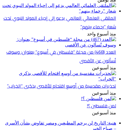
الملتقى العلمائي العالمي يدعو إلى إحياء المولد النبوي تحت
شعار “رحماء بينهم”
منذ أسبوع واحد
العدد (468) من مجلة “فلسطين في أسبوع” بعنوان: وسوف
تُسألون عن الأقصى
منذ أسبوعين
تحذيرات مقدسية من أوسع اقتحام للأقصى بذكرى “الخراب”
منذ أسبوعين
لمن فلسطين ؟!
منذ أسبوعين
هنية: التاريخ لن يرحم المطبعين ومصر تفاوض بشأن الأسرى
– صباح الخير