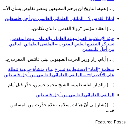
[…] هنية: التاريخ لن يرحم المطبعين ومصر تفاوض بشأن الأ...
لماذا القدس ؟ – الملتقى العلمائي العالمي من أجل فلسطين
[…] انعقاد مؤتمر “روادّ القدس”، الذي تكلمن...
هيئة الإسلامية العليا وهيئة العلماء والدعاة – بيت المقدس
تستنكر التطبيع العلني للمغرب – الملتقى العلمائي العالمي
من أجل فلسطين
[…] أيام، زار وزير الحرب الصهيوني بيني غانتس، المغرب ح...
منظمة “إلعاد” الاستيطانية تشرع ببناء منشأة حديدية مُطلة
على الأقصى￼ – الملتقى العلمائي العالمي من أجل فلسطين
[…] والديار الفلسطينية، الشيخ محمد حسين، حذّر قبل أيام...
الملتقى العلمائي العالمي من أجل فلسطين
[…] يُشار إلى أنّ هيئات إسلامية عدّة حذّرت من المساس
ف...
Featured Posts