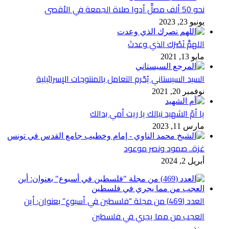
نحو 50 ألف مصلٍّ أدوا صلاة الجمعة في الأقصى
يونيو 23, 2023
اللهمَّ نَصْرَك الذي وعدتَ
مايو 13, 2021
السيد السيستاني يُحّرم التعامل بالمنتوجات الإسرائيلية
نوفمبر 20, 2021
يا أمّ الشهيد نيالك يا ريت أمي بدالك
مارس 11, 2023
غزة.. صمود ونصر موعود
أبريل 2, 2024
العدد (469) من مجلة “فلسطين في أسبوع” بعنوان: أين
العجب من مما يجري في فلسطين
منذ يومين