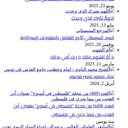
يونيو 23, 2023
اللهمَّ نَصْرَك الذي وعدتَ
مايو 13, 2021
السيد السيستاني يُحّرم التعامل بالمنتوجات الإسرائيلية
نوفمبر 20, 2021
يا أمّ الشهيد نيالك يا ريت أمي بدالك
مارس 11, 2023
غزة.. صمود ونصر موعود
أبريل 2, 2024
العدد (469) من مجلة “فلسطين في أسبوع” بعنوان: أين
العجب من مما يجري في فلسطين
منذ يومين