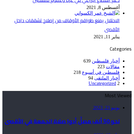
دعم القطاع الزراعي في غزّة وعموم فلسطين
أغسطس 8, 2021
الاحتلال يمنع طواقم الأوقاف من إصلاح تشققات داخل
الأقصى
يناير 11, 2021
Categories
أخبار فلسطين
639
مقالات
223
فلسطين في أسبوع
218
أخبار الملتقى
94
Uncategorized
2
Most Viewed
يونيو 23, 2023
نحو 50 ألف مصلٍّ أدوا صلاة الجمعة في الأقصى