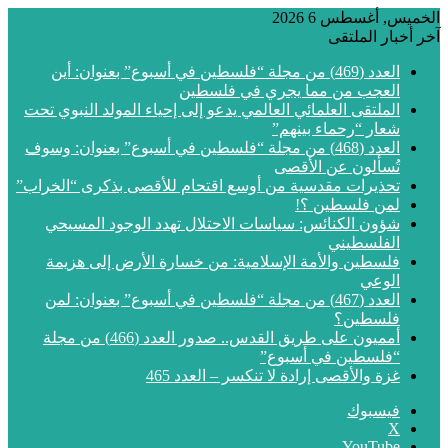
الخميس, أغسطس 6 2026
آخر أخبار الملتقى
العدد (469) من مجلة “فلسطين في أسبوع” بعنوان: أين
العجب من مما يجري في فلسطين
الملتقى العلمائي العالمي يدعو إلى إحياء المولد النبوي تحت
شعار “رحماء بينهم”
العدد (468) من مجلة “فلسطين في أسبوع” بعنوان: وسوف
تُسألون عن الأقصى
تحذيرات مقدسية من أوسع اقتحام للأقصى بذكرى “الخراب”
لمن فلسطين ؟!
شؤون الكنائس: سياسات الاحتلال تهدد الوجود المسيحي
الفلسطيني
فلسطين والأمة الإسلامية: من خسارة الأرض إلى هزيمة
الوعي
العدد (467) من مجلة “فلسطين في أسبوع” بعنوان: لمن
فلسطين؟
أمميون على طريق القدس.. صدور العدد (466) من مجلة
“فلسطين في أسبوع”
غزة والأقصى إرادة لا تنكسر – العدد 465
فيسبوك
‫X
‫YouTube