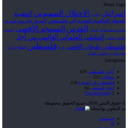
News Tags
الاحتلال الصهيوني
إسرائيل
التطبيع
الإمارات
الحملة العالمية للعودة إلى فلسطين
الشيخ عكرمة صبري
القدس
المسجد الأقصى
الشيخ محمد الناوي
العراق
الملتقى
الملتقى العلمائي العالمي من أجل
العلمائي العالمي
فلسطين
فلسطين
طوفان الأقصى
قطاع غزة
غزة
قطاع غزّة
يوم القدس العالمي
Categories
أخبار فلسطين
639
مقالات
223
فلسطين في أسبوع
218
أخبار الملتقى
94
Uncategorized
2
© حقوق النشر 2026، جميع الحقوق محفوظة
تم التطوير بواسطة
فيسبوك
‫X