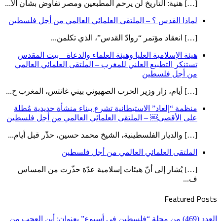
[…] هنية: التاريخ لن يرحم المطبعين ومصر تفاوض بشأن الأ...
لماذا القدس ؟ – الملتقى العلمائي العالمي من أجل فلسطين
[…] انعقاد مؤتمر “روادّ القدس”، الذي تكلمن...
هيئة الإسلامية العليا وهيئة العلماء والدعاة – بيت المقدس
تستنكر التطبيع العلني للمغرب – الملتقى العلمائي العالمي
من أجل فلسطين
[…] أيام، زار وزير الحرب الصهيوني بيني غانتس، المغرب ح...
منظمة “إلعاد” الاستيطانية تشرع ببناء منشأة حديدية مُطلة
على الأقصى￼ – الملتقى العلمائي العالمي من أجل فلسطين
[…] والديار الفلسطينية، الشيخ محمد حسين، حذّر قبل أيام...
الملتقى العلمائي العالمي من أجل فلسطين
[…] يُشار إلى أنّ هيئات إسلامية عدّة حذّرت من المساس
ف...
Featured Posts
العدد (469) من مجلة “فلسطين في أسبوع” بعنوان: أين العجب من