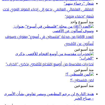
الملتقى العلمائي العالمي يدعو إلى إحياء المولد النبوي تحت
شعار “رحماء بينهم”
منذ أسبوع واحد
العدد (468) من مجلة “فلسطين في أسبوع” بعنوان: وسوف
تُسألون عن الأقصى
منذ أسبوعين
تحذيرات مقدسية من أوسع اقتحام للأقصى بذكرى “الخراب”
منذ أسبوعين
لمن فلسطين ؟!
منذ أسبوعين
هنية: التاريخ لن يرحم المطبعين ومصر تفاوض بشأن الأسرى
– صباح الخير