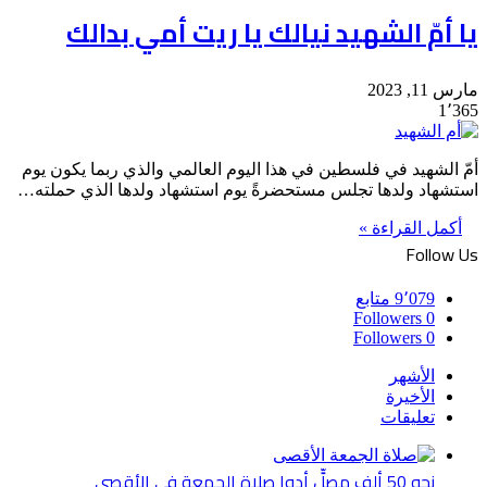
يا أمّ الشهيد نيالك يا ريت أمي بدالك
مارس 11, 2023
1٬365
أمّ الشهيد في فلسطين في هذا اليوم العالمي والذي ربما يكون يوم
استشهاد ولدها تجلس مستحضرةً يوم استشهاد ولدها الذي حملته…
أكمل القراءة »
Follow Us
9٬079
متابع
Followers
0
Followers
0
الأشهر
الأخيرة
تعليقات
نحو 50 ألف مصلٍّ أدوا صلاة الجمعة في الأقصى