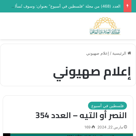
العدد (468) من مجلة “فلسطين في أسبوع” بعنوان: وسوف تُسألون عن الأقصى
بحث عن
الق
الرئيسية
/
إعلام صهيوني
إعلام صهيوني
فلسطين في أسبوع
النصر أو التيه – العدد 354
مارس 22, 2024
169