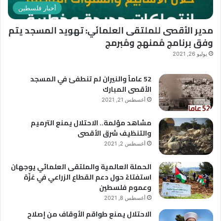
ف
ب
أخبار فلسطين
تُ
”
س
مدير الأقصى للملتقى العلمائي: تهويد المسجد يتم
أ
وفق برنامج مُمنهج ومُبرمج
ل
و
يوليو 26, 2021
ن
ع
52 عاماً والنيران لم تنطفئ في المسجد
ن
الأقصى المبارك
ا
أغسطس 21, 2021
ل
أ
مشاهد مؤلمة.. الاحتلال يمنع الترميم
ق
والتنظيف شرق الأقصى
ص
أغسطس 2, 2021
ى
الحملة العالمية والملتقى العلمائي يوجهان
استفتاءً حول دعم القطاع الزراعي في غزّة
وعموم فلسطين
أغسطس 8, 2021
الاحتلال يمنع طواقم الأوقاف من إصلاح