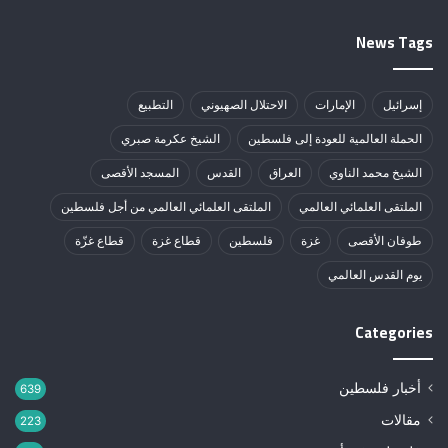
News Tags
إسرائيل
الإمارات
الاحتلال الصهيوني
التطبيع
الحملة العالمية للعودة إلى فلسطين
الشيخ عكرمة صبري
الشيخ محمد الناوي
العراق
القدس
المسجد الأقصى
الملتقى العلمائي العالمي
الملتقى العلمائي العالمي من أجل فلسطين
طوفان الأقصى
غزة
فلسطين
قطاع غزة
قطاع غزّة
يوم القدس العالمي
Categories
أخبار فلسطين
639
مقالات
223