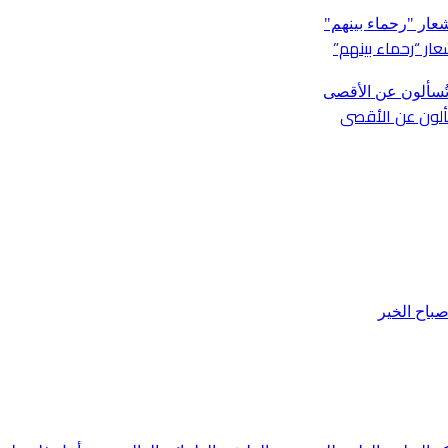
ار “رحماء بينهم”
باح الخير