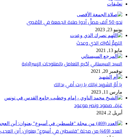
تعليقات
نحو 50 ألف مصلٍّ أدوا صلاة الجمعة في الأقصى
يونيو 23, 2023
اللهمَّ نَصْرَك الذي وعدتَ
مايو 13, 2021
السيد السيستاني يُحّرم التعامل بالمنتوجات الإسرائيلية
نوفمبر 20, 2021
يا أمّ الشهيد نيالك يا ريت أمي بدالك
مارس 11, 2023
غزة.. صمود ونصر موعود
أبريل 2, 2024
العدد (469) من مجلة “فلسطين في أسبوع” بعنوان: أين العجب من مما يجري في فلسطين