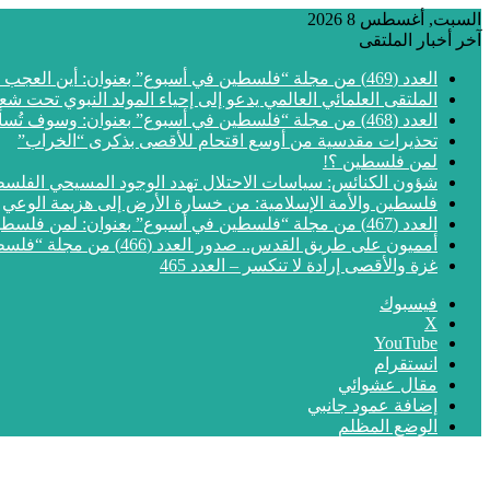
السبت, أغسطس 8 2026
آخر أخبار الملتقى
العدد (469) من مجلة “فلسطين في أسبوع” بعنوان: أين العجب من مما يجري في فلسطين
الملتقى العلمائي العالمي يدعو إلى إحياء المولد النبوي تحت شع
العدد (468) من مجلة “فلسطين في أسبوع” بعنوان: وسوف تُسألون عن الأقصى
تحذيرات مقدسية من أوسع اقتحام للأقصى بذكرى “الخراب”
لمن فلسطين ؟!
شؤون الكنائس: سياسات الاحتلال تهدد الوجود المسيحي الفلس
فلسطين والأمة الإسلامية: من خسارة الأرض إلى هزيمة الوعي
العدد (467) من مجلة “فلسطين في أسبوع” بعنوان: لمن فلسطين؟
أمميون على طريق القدس.. صدور العدد (466) من مجلة “فلسطين في أسبوع”
غزة والأقصى إرادة لا تنكسر – العدد 465
فيسبوك
‫X
‫YouTube
انستقرام
مقال عشوائي
إضافة عمود جانبي
الوضع المظلم