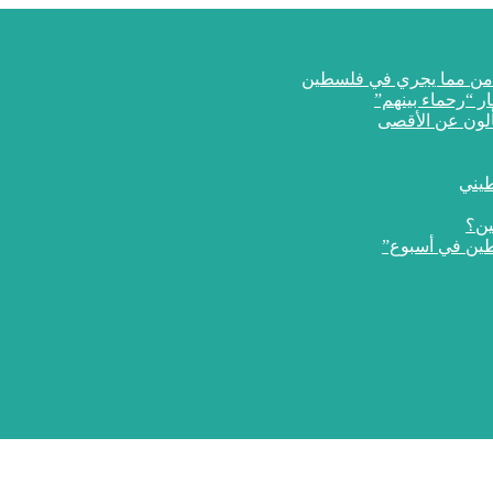
ار “رحماء بينهم”
طيني