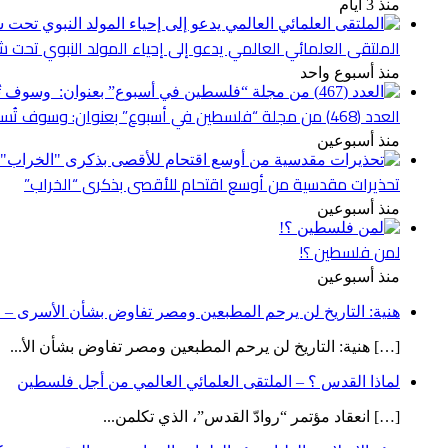
منذ 3 أيام
الملتقى العلمائي العالمي يدعو إلى إحياء المولد النبوي تحت شع
منذ أسبوع واحد
العدد (468) من مجلة “فلسطين في أسبوع” بعنوان: وسوف تُسألون عن الأقصى
منذ أسبوعين
تحذيرات مقدسية من أوسع اقتحام للأقصى بذكرى “الخراب”
منذ أسبوعين
لمن فلسطين ؟!
منذ أسبوعين
هنية: التاريخ لن يرحم المطبعين ومصر تفاوض بشأن الأسرى – ص
[…] هنية: التاريخ لن يرحم المطبعين ومصر تفاوض بشأن الأ...
لماذا القدس ؟ – الملتقى العلمائي العالمي من أجل فلسطين
[…] انعقاد مؤتمر “روادّ القدس”، الذي تكلمن...