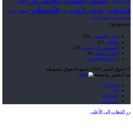
الملتقى العلمائي العالمي من أجل
العلمائي العالمي
فلسطين
فلسطين
طوفان الأقصى
قطاع غزة
غزة
قطاع غزّة
يوم القدس العالمي
Categories
أخبار فلسطين
639
مقالات
223
فلسطين في أسبوع
218
أخبار الملتقى
94
Uncategorized
2
© حقوق النشر 2026، جميع الحقوق محفوظة
تم التطوير بواسطة
فيسبوك
‫X
‫YouTube
انستقرام
زر الذهاب إلى الأعلى