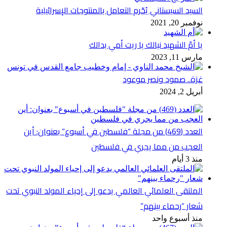
السيد السيستاني يُحّرم التعامل بالمنتوجات الإسرائيلية
نوفمبر 20, 2021
يا أمّ الشهيد نيالك يا ريت أمي بدالك
مارس 11, 2023
غزة.. صمود ونصر موعود
أبريل 2, 2024
العدد (469) من مجلة “فلسطين في أسبوع” بعنوان: أين
العجب من مما يجري في فلسطين
منذ 3 أيام
الملتقى العلمائي العالمي يدعو إلى إحياء المولد النبوي تحت
شعار “رحماء بينهم”
منذ أسبوع واحد