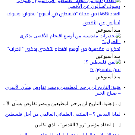
العدد (468) من مجلة “فلسطين في أسبوع” بعنوان: وسوف
تُسألون عن الأقصى
منذ أسبوعين
تحذيرات مقدسية من أوسع اقتحام للأقصى بذكرى “الخراب”
منذ أسبوعين
لمن فلسطين ؟!
منذ أسبوعين
هنية: التاريخ لن يرحم المطبعين ومصر تفاوض بشأن الأسرى
– صباح الخير
[…] هنية: التاريخ لن يرحم المطبعين ومصر تفاوض بشأن الأ...
لماذا القدس ؟ – الملتقى العلمائي العالمي من أجل فلسطين
[…] انعقاد مؤتمر “روادّ القدس”، الذي تكلمن...