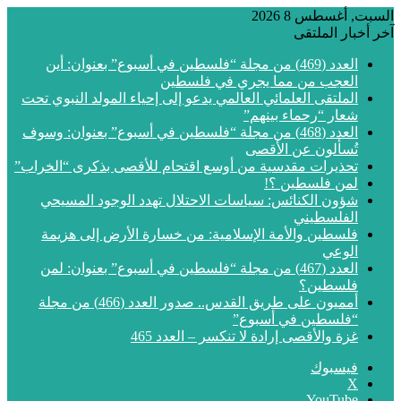
السبت, أغسطس 8 2026
آخر أخبار الملتقى
العدد (469) من مجلة “فلسطين في أسبوع” بعنوان: أين
العجب من مما يجري في فلسطين
الملتقى العلمائي العالمي يدعو إلى إحياء المولد النبوي تحت
شعار “رحماء بينهم”
العدد (468) من مجلة “فلسطين في أسبوع” بعنوان: وسوف
تُسألون عن الأقصى
تحذيرات مقدسية من أوسع اقتحام للأقصى بذكرى “الخراب”
لمن فلسطين ؟!
شؤون الكنائس: سياسات الاحتلال تهدد الوجود المسيحي
الفلسطيني
فلسطين والأمة الإسلامية: من خسارة الأرض إلى هزيمة
الوعي
العدد (467) من مجلة “فلسطين في أسبوع” بعنوان: لمن
فلسطين؟
أمميون على طريق القدس.. صدور العدد (466) من مجلة
“فلسطين في أسبوع”
غزة والأقصى إرادة لا تنكسر – العدد 465
فيسبوك
‫X
‫YouTube