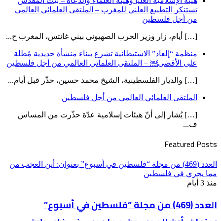
هيئة الإسلامية العليا وهيئة العلماء والدعاة – بيت المقدس
تستنكر التطبيع العلني للمغرب – الملتقى العلمائي العالمي
من أجل فلسطين
[…] أيام، زار وزير الحرب الصهيوني بيني غانتس، المغرب ح...
منظمة “إلعاد” الاستيطانية تشرع ببناء منشأة حديدية مُطلة
على الأقصى￼ – الملتقى العلمائي العالمي من أجل فلسطين
[…] والديار الفلسطينية، الشيخ محمد حسين، حذّر قبل أيام...
الملتقى العلمائي العالمي من أجل فلسطين
[…] يُشار إلى أنّ هيئات إسلامية عدّة حذّرت من المساس
ف...
Featured Posts
العدد (469) من مجلة “فلسطين في أسبوع” بعنوان: أين العجب من
مما يجري في فلسطين
منذ 3 أيام
العدد (469) من مجلة “فلسطين في أسبوع”