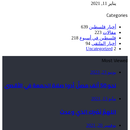
يناير 11, 2021
Categories
أخبار فلسطين
639
مقالات
223
فلسطين في أسبوع
218
أخبار الملتقى
94
Uncategorized
2
Most Viewed
يونيو 23, 2023
نحو 50 ألف مصلٍّ أدوا صلاة الجمعة في الأقصى
مايو 13, 2021
اللهمَّ نَصْرَك الذي وعدتَ
نوفمبر 20, 2021