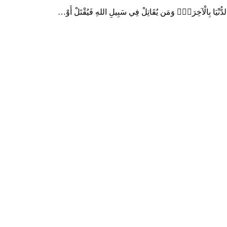
ْيَا بِالْآخِرَةِۚ وَمَن يُقَاتِلْ فِي سَبِيلِ اللهِ فَيُقْتَلْ أَوْ…