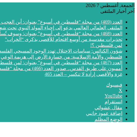
الجمعة, أغسطس 7 2026
آخر أخبار الملتقى
العدد (469) من مجلة “فلسطين في أسبوع” بعنوان: أين العجب من مما يجري في فلسطين
الملتقى العلمائي العالمي يدعو إلى إحياء المولد النبوي تحت شع
العدد (468) من مجلة “فلسطين في أسبوع” بعنوان: وسوف تُسألون عن الأقصى
تحذيرات مقدسية من أوسع اقتحام للأقصى بذكرى “الخراب”
لمن فلسطين ؟!
شؤون الكنائس: سياسات الاحتلال تهدد الوجود المسيحي الفلس
فلسطين والأمة الإسلامية: من خسارة الأرض إلى هزيمة الوعي
العدد (467) من مجلة “فلسطين في أسبوع” بعنوان: لمن فلسطين؟
أمميون على طريق القدس.. صدور العدد (466) من مجلة “فلسطين في أسبوع”
غزة والأقصى إرادة لا تنكسر – العدد 465
فيسبوك
‫X
‫YouTube
انستقرام
مقال عشوائي
إضافة عمود جانبي
الوضع المظلم