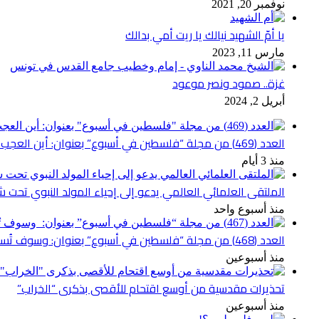
نوفمبر 20, 2021
يا أمّ الشهيد نيالك يا ريت أمي بدالك
مارس 11, 2023
غزة.. صمود ونصر موعود
أبريل 2, 2024
العدد (469) من مجلة “فلسطين في أسبوع” بعنوان: أين العجب من مما يجري في فلسطين
منذ 3 أيام
الملتقى العلمائي العالمي يدعو إلى إحياء المولد النبوي تحت شع
منذ أسبوع واحد
العدد (468) من مجلة “فلسطين في أسبوع” بعنوان: وسوف تُسألون عن الأقصى
منذ أسبوعين
تحذيرات مقدسية من أوسع اقتحام للأقصى بذكرى “الخراب”
منذ أسبوعين