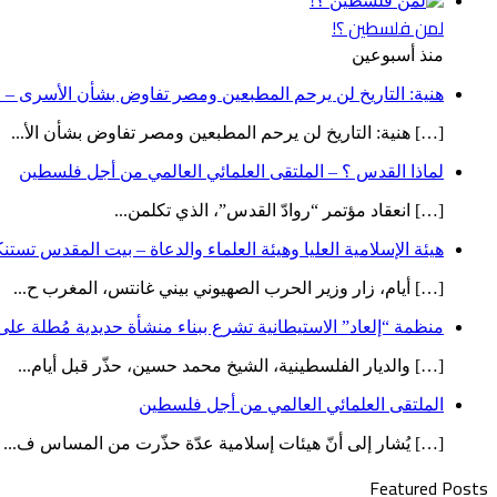
لمن فلسطين ؟!
منذ أسبوعين
هنية: التاريخ لن يرحم المطبعين ومصر تفاوض بشأن الأسرى – ص
[…] هنية: التاريخ لن يرحم المطبعين ومصر تفاوض بشأن الأ...
لماذا القدس ؟ – الملتقى العلمائي العالمي من أجل فلسطين
[…] انعقاد مؤتمر “روادّ القدس”، الذي تكلمن...
هيئة الإسلامية العليا وهيئة العلماء والدعاة – بيت المقدس تست
[…] أيام، زار وزير الحرب الصهيوني بيني غانتس، المغرب ح...
منظمة “إلعاد” الاستيطانية تشرع ببناء منشأة حديدية مُطلة ع
[…] والديار الفلسطينية، الشيخ محمد حسين، حذّر قبل أيام...
الملتقى العلمائي العالمي من أجل فلسطين
[…] يُشار إلى أنّ هيئات إسلامية عدّة حذّرت من المساس ف...
Featured Posts