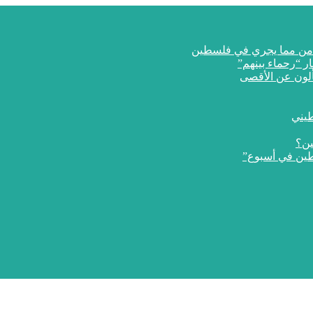
ار “رحماء بينهم”
طيني