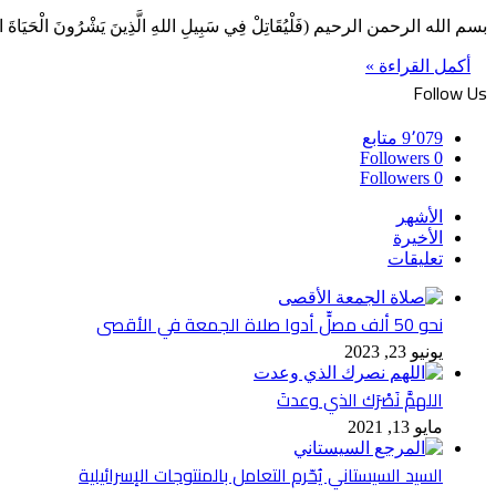
بسم الله الرحمن الرحيم (فَلْيُقَاتِلْ فِي سَبِيلِ اللهِ الَّذِينَ يَشْرُونَ الْحَيَاةَ الدُّن
أكمل القراءة »
Follow Us
9٬079
متابع
Followers
0
Followers
0
الأشهر
الأخيرة
تعليقات
نحو 50 ألف مصلٍّ أدوا صلاة الجمعة في الأقصى
يونيو 23, 2023
اللهمَّ نَصْرَك الذي وعدتَ
مايو 13, 2021
السيد السيستاني يُحّرم التعامل بالمنتوجات الإسرائيلية