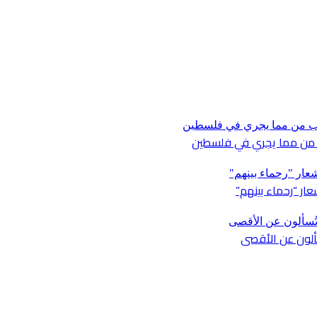
ار “رحماء بينهم”