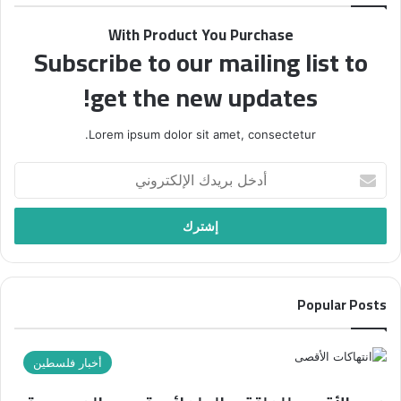
ة
With Product You Purchase
“
Subscribe to our mailing list to
ف
ل
get the new updates!
س
ط
ي
Lorem ipsum dolor sit amet, consectetur.
ن
ف
أ
ي
د
أ
خ
س
ل
ب
ب
و
ر
ع
ي
”
Popular Posts
د
ب
ك
ع
ا
ن
ل
أخبار فلسطين
و
إ
ا
ل