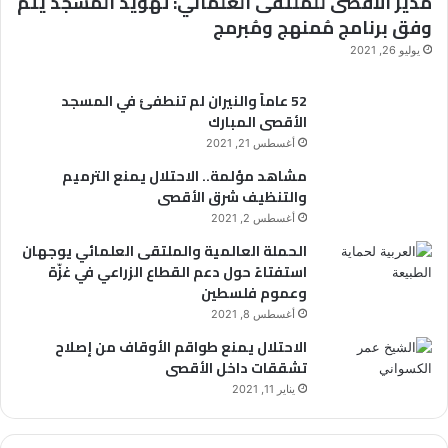
مدير الأقصى للملتقى العلمائي: تهويد المسجد يتم
ن
ك
وفق برنامج مُمنهج ومُبرمج
:
ت
يوليو 26, 2021
ر
أ
و
ي
52 عاماً والنيران لم تنطفئ في المسجد
ن
ن
الأقصى المبارك
ي
ا
أغسطس 21, 2021
ل
مشاهد مؤلمة.. الاحتلال يمنع الترميم
ع
والتنظيف شرق الأقصى
ج
أغسطس 2, 2021
ب
م
الحملة العالمية والملتقى العلمائي يوجهان
ن
استفتاءً حول دعم القطاع الزراعي في غزّة
م
وعموم فلسطين
م
أغسطس 8, 2021
ا
الاحتلال يمنع طواقم الأوقاف من إصلاح
ي
تشققات داخل الأقصى
ج
ر
يناير 11, 2021
ي
ف