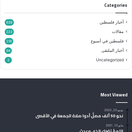
ي
Categories
ف
ل
س
أخبار فلسطين
639
ط
مقالات
ي
223
ن
فلسطين في أسبوع
218
أخبار الملتقى
94
Uncategorized
2
Most Viewed
يونيو 23, 2023
نحو 50 ألف مصلٍّ أدوا صلاة الجمعة في الأقصى
مايو 13, 2021
اللهمَّ نَصْرَك الذي وعدتَ