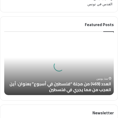
Featured Posts
ا
ل
ع
د
د
(
4
6
منذ يومين
العدد (469) من مجلة “فلسطين في أسبوع” بعنوان: أين
9
العجب من مما يجري في فلسطين
)
م
ن
م
Newsletter
ج
ل