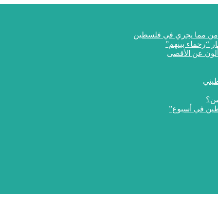
ار “رحماء بينهم”
طيني