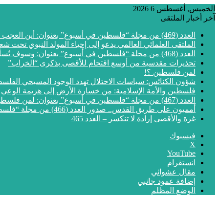
الخميس, أغسطس 6 2026
آخر أخبار الملتقى
العدد (469) من مجلة “فلسطين في أسبوع” بعنوان: أين العجب من مما يجري في فلسطين
الملتقى العلمائي العالمي يدعو إلى إحياء المولد النبوي تحت شع
العدد (468) من مجلة “فلسطين في أسبوع” بعنوان: وسوف تُسألون عن الأقصى
تحذيرات مقدسية من أوسع اقتحام للأقصى بذكرى “الخراب”
لمن فلسطين ؟!
شؤون الكنائس: سياسات الاحتلال تهدد الوجود المسيحي الفلس
فلسطين والأمة الإسلامية: من خسارة الأرض إلى هزيمة الوعي
العدد (467) من مجلة “فلسطين في أسبوع” بعنوان: لمن فلسطين؟
أمميون على طريق القدس.. صدور العدد (466) من مجلة “فلسطين في أسبوع”
غزة والأقصى إرادة لا تنكسر – العدد 465
فيسبوك
‫X
‫YouTube
انستقرام
مقال عشوائي
إضافة عمود جانبي
الوضع المظلم