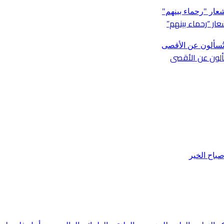
ار “رحماء بينهم”
باح الخير