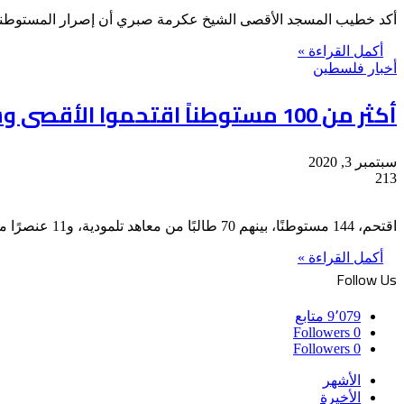
أكد خطيب المسجد الأقصى الشيخ عكرمة صبري أن إصرار المستوطنين ع
أكمل القراءة »
أخبار فلسطين
أكثر من 100 مستوطناً اقتحموا الأقصى وسط صلوات تلمودية احتفاء بزواج عريسين
سبتمبر 3, 2020
213
اقتحم، 144 مستوطنًا، بينهم 70 طالبًا من معاهد تلمودية، و11 عنصرًا من مخابرات الاحتلال، اليوم الخميس، المسجد الأقصى المبارك، من…
أكمل القراءة »
Follow Us
9٬079
متابع
Followers
0
Followers
0
الأشهر
الأخيرة