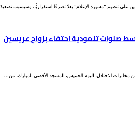
لى تنظيم “مسيرة الإعلام” يعدّ تصرفًا استفزازيًّا، وسيسبب تصعيد