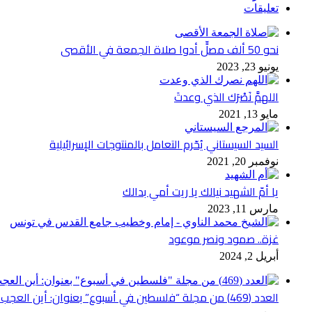
تعليقات
نحو 50 ألف مصلٍّ أدوا صلاة الجمعة في الأقصى
يونيو 23, 2023
اللهمَّ نَصْرَك الذي وعدتَ
مايو 13, 2021
السيد السيستاني يُحّرم التعامل بالمنتوجات الإسرائيلية
نوفمبر 20, 2021
يا أمّ الشهيد نيالك يا ريت أمي بدالك
مارس 11, 2023
غزة.. صمود ونصر موعود
أبريل 2, 2024
العدد (469) من مجلة “فلسطين في أسبوع” بعنوان: أين العجب من مما يجري في فلسطين