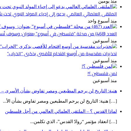
منذ يومين
الملتقى العلمائي العالمي يدعو إلى إحياء المولد النبوي تحت شع
منذ أسبوع واحد
العدد (468) من مجلة “فلسطين في أسبوع” بعنوان: وسوف تُسألون عن الأقصى
منذ أسبوعين
تحذيرات مقدسية من أوسع اقتحام للأقصى بذكرى “الخراب”
منذ أسبوعين
لمن فلسطين ؟!
منذ أسبوعين
هنية: التاريخ لن يرحم المطبعين ومصر تفاوض بشأن الأسرى – ص
[…] هنية: التاريخ لن يرحم المطبعين ومصر تفاوض بشأن الأ...
لماذا القدس ؟ – الملتقى العلمائي العالمي من أجل فلسطين
[…] انعقاد مؤتمر “روادّ القدس”، الذي تكلمن...