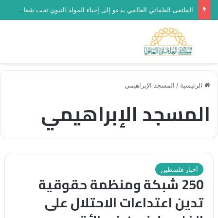
العدد (468) من مجلة “فلسطين في أسبوع” بعنوان: وسوف تُسألون عن الأقصى
بحث عن
الق
الرئيسية
/
المسجد الإبراهيمي
المسجد الإبراهيمي
أخبار فلسطين
250 شبكة ومنظمة حقوقية
تدين اعتداءات الاحتلال على