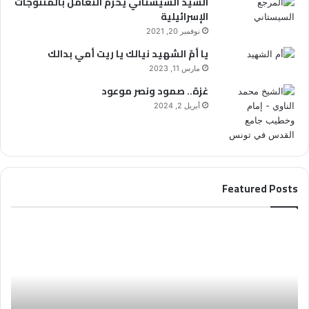
السيد السيستاني يُحّرم التعامل بالمنتوجات
الإسرائيلية
نوفمبر 20, 2021
يا أمّ الشهيد نيالك يا ريت أمي بدالك
مارس 11, 2023
غزة.. صمود ونصر موعود
أبريل 2, 2024
Featured Posts
ا
ا
ل
ل
م
ع
ل
د
ت
د
ق
(