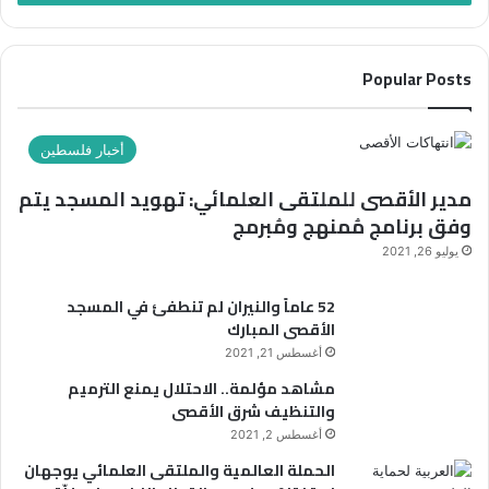
ل
ب
ب
ى
و
ر
إ
ع
ي
ح
”
Popular Posts
د
ي
ب
ك
ا
ع
ا
ء
ن
ل
أخبار فلسطين
ا
و
إ
ل
ا
مدير الأقصى للملتقى العلمائي: تهويد المسجد يتم
ل
م
ن
ك
وفق برنامج مُمنهج ومُبرمج
و
:
ت
يوليو 26, 2021
ل
ر
د
و
و
ا
س
52 عاماً والنيران لم تنطفئ في المسجد
ن
ل
و
الأقصى المبارك
ي
ن
ف
أغسطس 21, 2021
ب
تُ
مشاهد مؤلمة.. الاحتلال يمنع الترميم
و
س
والتنظيف شرق الأقصى
ي
أ
أغسطس 2, 2021
ت
ل
ح
و
الحملة العالمية والملتقى العلمائي يوجهان
ت
ن