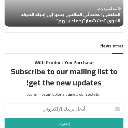
ى
4
ا
6
منذ أسبوع واحد
الملتقى العلمائي العالمي يدعو إلى إحياء المولد
ل
8
النبوي تحت شعار “رحماء بينهم”
ب
ع
)
ل
م
م
ن
ا
م
Newsletter
ئ
ج
ي
ل
ا
ة
With Product You Purchase
ل
“
Subscribe to our mailing list to
ع
ف
ا
ل
get the new updates!
ل
س
م
ط
ي
ي
Lorem ipsum dolor sit amet, consectetur.
ي
ن
د
ف
أ
ع
ي
د
و
أ
خ
إ
س
ل