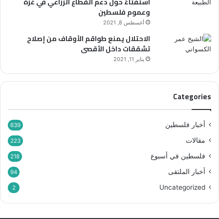
استفتاءً حول دعم القطاع الزراعي في غزّة
ش
ع
وعموم فلسطين
ع
ن
أغسطس 8, 2021
ا
ا
الاحتلال يمنع طواقم الأوقاف من إصلاح
ر
ل
تشققات داخل الأقصى
“
أ
ر
ق
يناير 11, 2021
ح
ص
م
ى
ا
Categories
ء
ب
ي
أخبار فلسطين
639
ن
مقالات
ه
223
م
فلسطين في أسبوع
218
”
أخبار الملتقى
94
Uncategorized
2