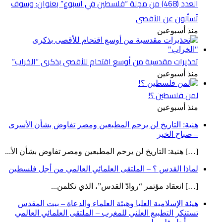
العدد (468) من مجلة “فلسطين في أسبوع” بعنوان: وسوف
تُسألون عن الأقصى
منذ أسبوعين
تحذيرات مقدسية من أوسع اقتحام للأقصى بذكرى “الخراب”
منذ أسبوعين
لمن فلسطين ؟!
منذ أسبوعين
هنية: التاريخ لن يرحم المطبعين ومصر تفاوض بشأن الأسرى
– صباح الخير
[…] هنية: التاريخ لن يرحم المطبعين ومصر تفاوض بشأن الأ...
لماذا القدس ؟ – الملتقى العلمائي العالمي من أجل فلسطين
[…] انعقاد مؤتمر “روادّ القدس”، الذي تكلمن...
هيئة الإسلامية العليا وهيئة العلماء والدعاة – بيت المقدس
تستنكر التطبيع العلني للمغرب – الملتقى العلمائي العالمي