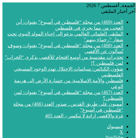
الجمعة, أغسطس 7 2026
آخر أخبار الملتقى
العدد (469) من مجلة “فلسطين في أسبوع” بعنوان: أين
العجب من مما يجري في فلسطين
الملتقى العلمائي العالمي يدعو إلى إحياء المولد النبوي تحت
شعار “رحماء بينهم”
العدد (468) من مجلة “فلسطين في أسبوع” بعنوان: وسوف
تُسألون عن الأقصى
تحذيرات مقدسية من أوسع اقتحام للأقصى بذكرى “الخراب”
لمن فلسطين ؟!
شؤون الكنائس: سياسات الاحتلال تهدد الوجود المسيحي
الفلسطيني
فلسطين والأمة الإسلامية: من خسارة الأرض إلى هزيمة
الوعي
العدد (467) من مجلة “فلسطين في أسبوع” بعنوان: لمن
فلسطين؟
أمميون على طريق القدس.. صدور العدد (466) من مجلة
“فلسطين في أسبوع”
غزة والأقصى إرادة لا تنكسر – العدد 465
فيسبوك
‫X
‫YouTube