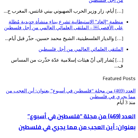
من أجل فلسطين
[…] أيام، زار وزير الحرب الصهيوني بيني غانتس، المغرب ح...
منظمة “إلعاد” الاستيطانية تشرع ببناء منشأة حديدية مُطلة
على الأقصى￼ – الملتقى العلمائي العالمي من أجل فلسطين
[…] والديار الفلسطينية، الشيخ محمد حسين، حذّر قبل أيام...
الملتقى العلمائي العالمي من أجل فلسطين
[…] يُشار إلى أنّ هيئات إسلامية عدّة حذّرت من المساس
ف...
Featured Posts
العدد (469) من مجلة “فلسطين في أسبوع” بعنوان: أين العجب من
مما يجري في فلسطين
منذ 3 أيام
العدد (469) من مجلة “فلسطين في أسبوع”
بعنوان: أين العجب من مما يجري في فلسطين