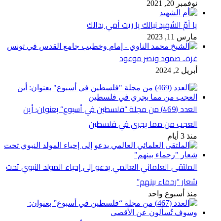
نوفمبر 20, 2021
يا أمّ الشهيد نيالك يا ريت أمي بدالك
مارس 11, 2023
غزة.. صمود ونصر موعود
أبريل 2, 2024
العدد (469) من مجلة “فلسطين في أسبوع” بعنوان: أين
العجب من مما يجري في فلسطين
منذ 3 أيام
الملتقى العلمائي العالمي يدعو إلى إحياء المولد النبوي تحت
شعار “رحماء بينهم”
منذ أسبوع واحد