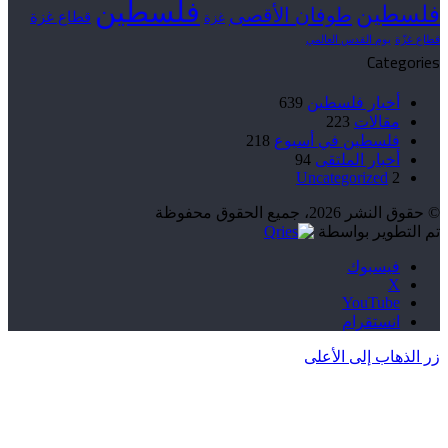
فلسطين
فلسطين
طوفان الأقصى
قطاع غزة
غزة
قطاع غزّة
يوم القدس العالمي
Categories
أخبار فلسطين
639
مقالات
223
فلسطين في أسبوع
218
أخبار الملتقى
94
Uncategorized
2
© حقوق النشر 2026، جميع الحقوق محفوظة
تم التطوير بواسطة
فيسبوك
‫X
‫YouTube
انستقرام
زر الذهاب إلى الأعلى