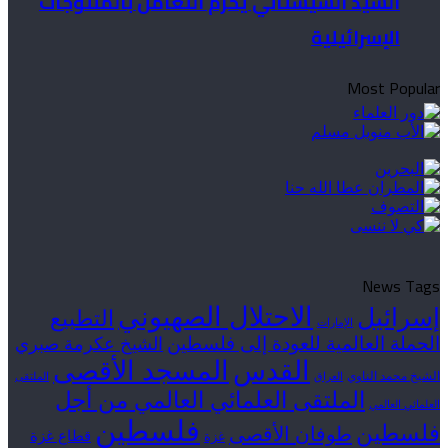
السيد السيستاني يُحّرم التعامل بالمنتوجات
الإسرائيلية
Most Popular
News Tags
الاحتلال الصهيوني
إسرائيل
التطبيع
الإمارات
الحملة العالمية للعودة إلى فلسطين
الشيخ عكرمة صبري
القدس
المسجد الأقصى
الشيخ محمد الناوي
العراق
الملتقى
الملتقى العلمائي العالمي من أجل
العلمائي العالمي
فلسطين
فلسطين
طوفان الأقصى
قطاع غزة
غزة