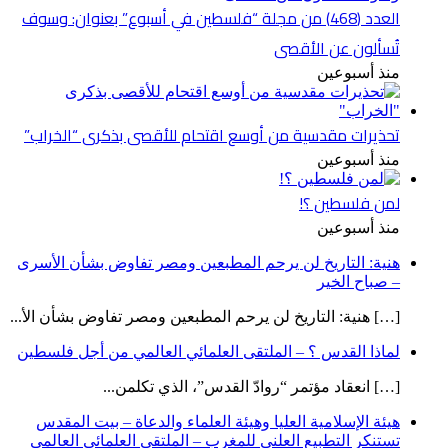
العدد (468) من مجلة “فلسطين في أسبوع” بعنوان: وسوف
تُسألون عن الأقصى
منذ أسبوعين
تحذيرات مقدسية من أوسع اقتحام للأقصى بذكرى “الخراب”
منذ أسبوعين
لمن فلسطين ؟!
منذ أسبوعين
هنية: التاريخ لن يرحم المطبعين ومصر تفاوض بشأن الأسرى
– صباح الخير
[…] هنية: التاريخ لن يرحم المطبعين ومصر تفاوض بشأن الأ...
لماذا القدس ؟ – الملتقى العلمائي العالمي من أجل فلسطين
[…] انعقاد مؤتمر “روادّ القدس”، الذي تكلمن...
هيئة الإسلامية العليا وهيئة العلماء والدعاة – بيت المقدس
تستنكر التطبيع العلني للمغرب – الملتقى العلمائي العالمي