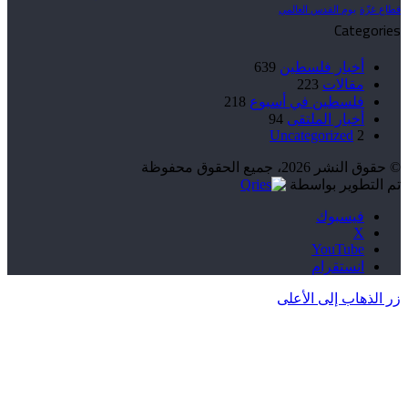
قطاع غزّة
يوم القدس العالمي
Categories
أخبار فلسطين
639
مقالات
223
فلسطين في أسبوع
218
أخبار الملتقى
94
Uncategorized
2
© حقوق النشر 2026، جميع الحقوق محفوظة
تم التطوير بواسطة
فيسبوك
‫X
‫YouTube
انستقرام
زر الذهاب إلى الأعلى