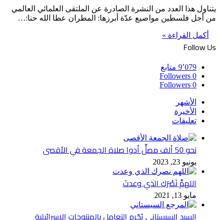
يتناول هذا العدد من النشرة الصادرة عن الملتقى العلمائي العالمي
من أجل فلسطين مواضيع عدّة أبرزها: المطران عطا الله حنا:…
أكمل القراءة »
Follow Us
9٬079
متابع
Followers
0
Followers
0
الأشهر
الأخيرة
تعليقات
نحو 50 ألف مصلٍّ أدوا صلاة الجمعة في الأقصى
يونيو 23, 2023
اللهمَّ نَصْرَك الذي وعدتَ
مايو 13, 2021
السيد السيستاني يُحّرم التعامل بالمنتوجات الإسرائيلية