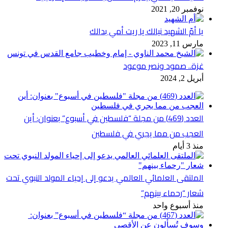
نوفمبر 20, 2021
يا أمّ الشهيد نيالك يا ريت أمي بدالك
مارس 11, 2023
غزة.. صمود ونصر موعود
أبريل 2, 2024
العدد (469) من مجلة “فلسطين في أسبوع” بعنوان: أين
العجب من مما يجري في فلسطين
منذ 3 أيام
الملتقى العلمائي العالمي يدعو إلى إحياء المولد النبوي تحت
شعار “رحماء بينهم”
منذ أسبوع واحد