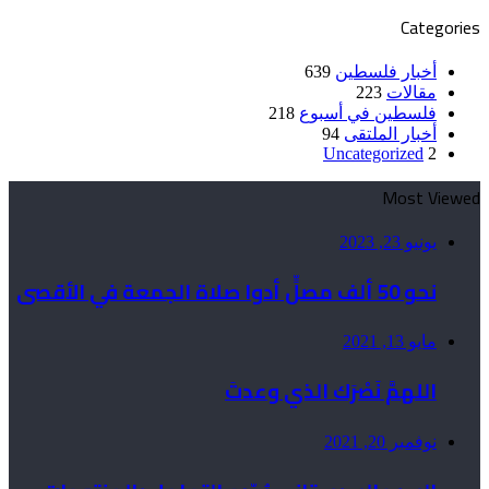
Categories
أخبار فلسطين
639
مقالات
223
فلسطين في أسبوع
218
أخبار الملتقى
94
Uncategorized
2
Most Viewed
يونيو 23, 2023
نحو 50 ألف مصلٍّ أدوا صلاة الجمعة في الأقصى
مايو 13, 2021
اللهمَّ نَصْرَك الذي وعدتَ
نوفمبر 20, 2021