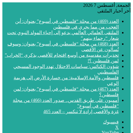
الجمعة, أغسطس 7 2026
آخر أخبار الملتقى
العدد (469) من مجلة “فلسطين في أسبوع” بعنوان: أين
العجب من مما يجري في فلسطين
الملتقى العلمائي العالمي يدعو إلى إحياء المولد النبوي تحت
شعار “رحماء بينهم”
العدد (468) من مجلة “فلسطين في أسبوع” بعنوان: وسوف
تُسألون عن الأقصى
تحذيرات مقدسية من أوسع اقتحام للأقصى بذكرى “الخراب”
لمن فلسطين ؟!
شؤون الكنائس: سياسات الاحتلال تهدد الوجود المسيحي
الفلسطيني
فلسطين والأمة الإسلامية: من خسارة الأرض إلى هزيمة
الوعي
العدد (467) من مجلة “فلسطين في أسبوع” بعنوان: لمن
فلسطين؟
أمميون على طريق القدس.. صدور العدد (466) من مجلة
“فلسطين في أسبوع”
غزة والأقصى إرادة لا تنكسر – العدد 465
فيسبوك
‫X
‫YouTube