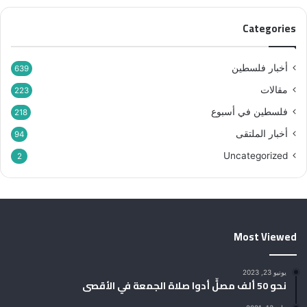
م
ى
ا
Categories
ء
ب
ي
أخبار فلسطين
639
ن
مقالات
ه
223
م
فلسطين في أسبوع
218
”
أخبار الملتقى
94
Uncategorized
2
Most Viewed
يونيو 23, 2023
نحو 50 ألف مصلٍّ أدوا صلاة الجمعة في الأقصى