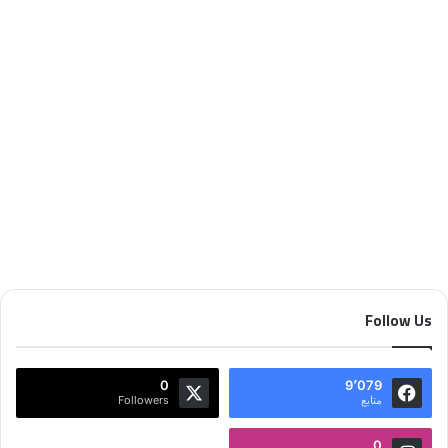
العاصمة اللبنانية بيروت
مايو 29, 2023
124
Follow Us
0
9٬079
متابع
Followers
0