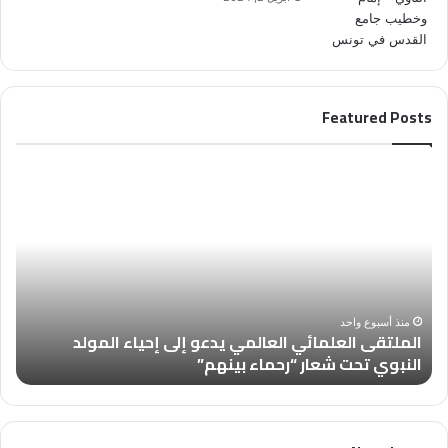
Featured Posts
ا
ا
ل
ل
م
ع
ل
د
ت
د
ق
(
ى
4
ا
6
منذ أسبوع واحد
الملتقى العلمائي العالمي يدعو إلى إحياء المولد
ل
8
النبوي تحت شعار “رحماء بينهم”
ب
ع
)
ل
م
م
ن
ا
م