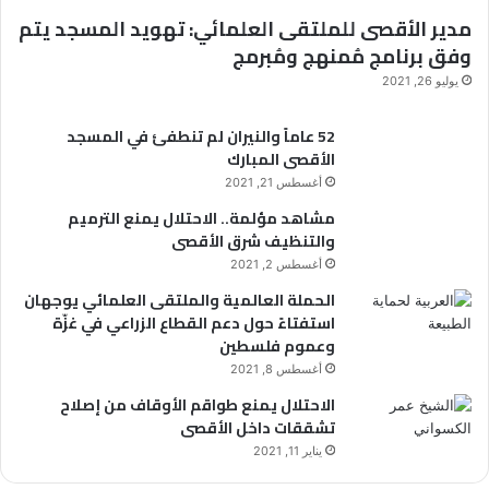
ل
ا
مدير الأقصى للملتقى العلمائي: تهويد المسجد يتم
ل
م
ن
ك
وفق برنامج مُمنهج ومُبرمج
و
:
ت
يوليو 26, 2021
ل
ر
د
و
و
ا
س
52 عاماً والنيران لم تنطفئ في المسجد
ن
ل
و
الأقصى المبارك
ي
ن
ف
أغسطس 21, 2021
ب
تُ
مشاهد مؤلمة.. الاحتلال يمنع الترميم
و
س
والتنظيف شرق الأقصى
ي
أ
أغسطس 2, 2021
ت
ل
ح
و
الحملة العالمية والملتقى العلمائي يوجهان
ت
ن
استفتاءً حول دعم القطاع الزراعي في غزّة
ش
ع
وعموم فلسطين
ع
ن
أغسطس 8, 2021
ا
ا
الاحتلال يمنع طواقم الأوقاف من إصلاح
ر
ل
تشققات داخل الأقصى
“
أ
ر
ق
يناير 11, 2021
ح
ص