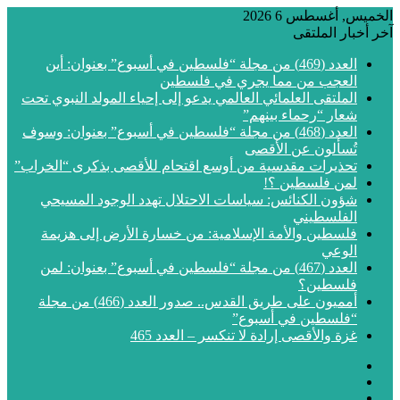
الخميس, أغسطس 6 2026
آخر أخبار الملتقى
العدد (469) من مجلة “فلسطين في أسبوع” بعنوان: أين
العجب من مما يجري في فلسطين
الملتقى العلمائي العالمي يدعو إلى إحياء المولد النبوي تحت
شعار “رحماء بينهم”
العدد (468) من مجلة “فلسطين في أسبوع” بعنوان: وسوف
تُسألون عن الأقصى
تحذيرات مقدسية من أوسع اقتحام للأقصى بذكرى “الخراب”
لمن فلسطين ؟!
شؤون الكنائس: سياسات الاحتلال تهدد الوجود المسيحي
الفلسطيني
فلسطين والأمة الإسلامية: من خسارة الأرض إلى هزيمة
الوعي
العدد (467) من مجلة “فلسطين في أسبوع” بعنوان: لمن
فلسطين؟
أمميون على طريق القدس.. صدور العدد (466) من مجلة
“فلسطين في أسبوع”
غزة والأقصى إرادة لا تنكسر – العدد 465
فيسبوك
‫X
‫YouTube