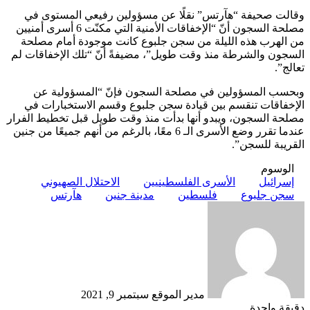
وقالت صحيفة “هآرتس” نقلًا عن مسؤولين رفيعي المستوى في
مصلحة السجون أنّ “الإخفاقات الأمنية التي مكنّت 6 أسرى أمنيين
من الهرب هذه الليلة من سجن جلبوع كانت موجودة أمام مصلحة
السجون والشرطة منذ وقت طويل”، مضيفةً أنّ “تلك الإخفاقات لم
تعالج”.
وبحسب المسؤولين في مصلحة السجون فإنّ “المسؤولية عن
الإخفاقات تنقسم بين قيادة سجن جلبوع وقسم الاستخبارات في
مصلحة السجون، ويبدو أنها بدأت منذ وقت طويل قبل تخطيط الفرار
عندما تقرر وضع الأسرى الـ 6 معًا، بالرغم من أنهم جميعًا من جنين
القريبة للسجن”.
الوسوم
إسرائيل
الأسرى الفلسطينيين
الاحتلال الصهيوني
سجن جلبوع
فلسطين
مدينة جنين
هآرتس
أرسل
بريدا
إلكترونيا
مدير الموقع
سبتمبر 9, 2021
دقيقة واحدة