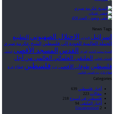
News Tags
الاحتلال الصهيوني
إسرائيل
التطبيع
الإمارات
الحملة العالمية للعودة إلى فلسطين
الشيخ عكرمة صبري
القدس
المسجد الأقصى
الشيخ محمد الناوي
العراق
الملتقى
الملتقى العلمائي العالمي من أجل
العلمائي العالمي
فلسطين
فلسطين
طوفان الأقصى
قطاع غزة
غزة
قطاع غزّة
يوم القدس العالمي
Categories
أخبار فلسطين
639
مقالات
223
فلسطين في أسبوع
218
أخبار الملتقى
94
Uncategorized
2