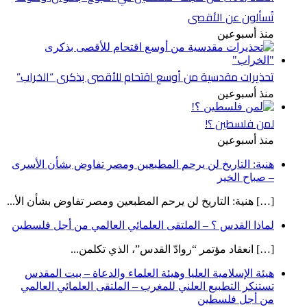
تُسألون عن الأقصى
منذ أسبوعين
تحذيرات مقدسية من أوسع اقتحام للأقصى بذكرى “الخراب”
منذ أسبوعين
لمن فلسطين ؟!
منذ أسبوعين
هنية: التاريخ لن يرحم المطبعين ومصر تفاوض بشأن الأسرى
– صباح الخير
[…] هنية: التاريخ لن يرحم المطبعين ومصر تفاوض بشأن الأ...
لماذا القدس ؟ – الملتقى العلمائي العالمي من أجل فلسطين
[…] انعقاد مؤتمر “روادّ القدس”، الذي تكلمن...
هيئة الإسلامية العليا وهيئة العلماء والدعاة – بيت المقدس
تستنكر التطبيع العلني للمغرب – الملتقى العلمائي العالمي
من أجل فلسطين