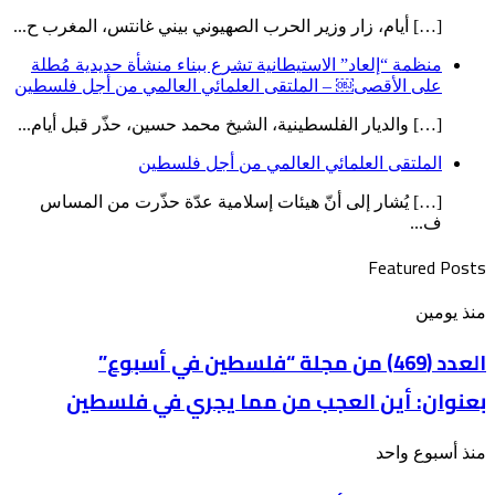
[…] أيام، زار وزير الحرب الصهيوني بيني غانتس، المغرب ح...
منظمة “إلعاد” الاستيطانية تشرع ببناء منشأة حديدية مُطلة
على الأقصى￼ – الملتقى العلمائي العالمي من أجل فلسطين
[…] والديار الفلسطينية، الشيخ محمد حسين، حذّر قبل أيام...
الملتقى العلمائي العالمي من أجل فلسطين
[…] يُشار إلى أنّ هيئات إسلامية عدّة حذّرت من المساس
ف...
Featured Posts
العدد
منذ يومين
(469)
من
العدد (469) من مجلة “فلسطين في أسبوع”
مجلة
بعنوان: أين العجب من مما يجري في فلسطين
“فلسطين
في
أسبوع”
الملتقى
منذ أسبوع واحد
بعنوان: أين
العلمائي
العجب
العالمي