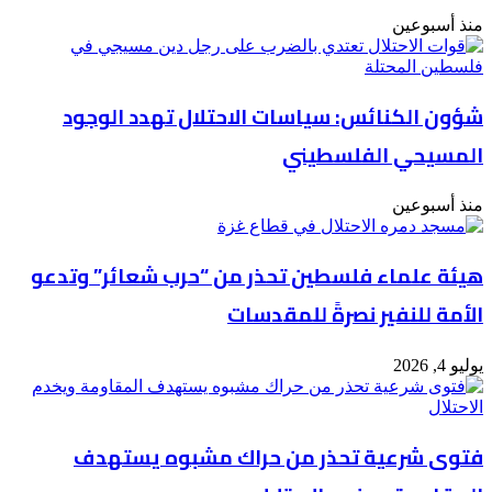
أهل
البيت
منذ أسبوعين
(ع)"
شؤون الكنائس: سياسات الاحتلال تهدد الوجود
المسيحي الفلسطيني
منذ أسبوعين
هيئة علماء فلسطين تحذر من “حرب شعائر” وتدعو
الأمة للنفير نصرةً للمقدسات
يوليو 4, 2026
فتوى شرعية تحذر من حراك مشبوه يستهدف