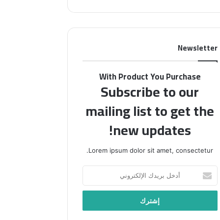
م
ن
ا
م
ئ
ج
ي
ل
Newsletter
ا
ة
ل
“
ع
ف
With Product You Purchase
ا
ل
Subscribe to our
ل
س
م
ط
mailing list to get the
ي
ي
ي
new updates!
ن
د
ف
ع
ي
Lorem ipsum dolor sit amet, consectetur.
و
أ
إ
س
أ
ل
ب
د
ى
و
خ
إ
ع
ل
ح
”
ب
ي
ب