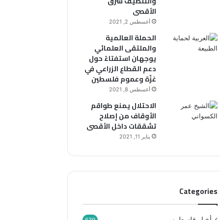
والتنظيف شرق
“
أ
الأقصى
ر
ق
ح
ص
أغسطس 2, 2021
م
ى
الحملة العالمية
ا
والملتقى العلمائي
ء
يوجهان استفتاءً حول
ب
دعم القطاع الزراعي في
ي
غزّة وعموم فلسطين
ن
أغسطس 8, 2021
ه
الاحتلال يمنع طواقم
م
الأوقاف من إصلاح
”
تشققات داخل الأقصى
يناير 11, 2021
Categories
أخبار فلسطين