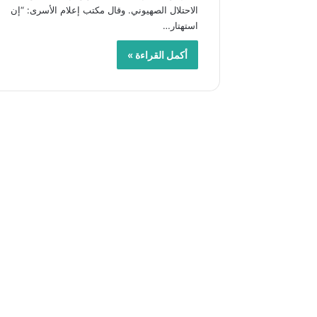
الاحتلال الصهيوني. وقال مكتب إعلام الأسرى: “إن
استهتار…
أكمل القراءة »
ل
م
ن
ف
ل
س
ط
ي
منذ أسبوعين
ن
لمن فلسطي
؟
!