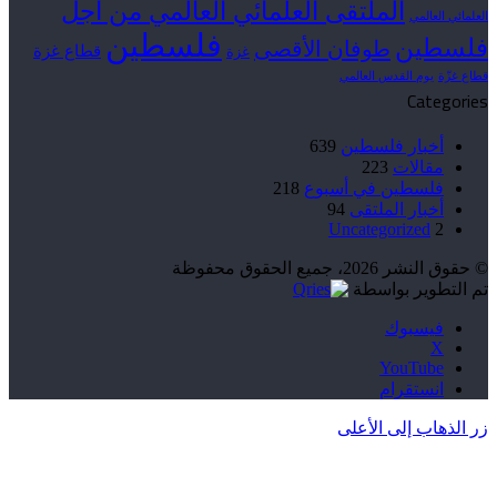
الملتقى العلمائي العالمي من أجل
العلمائي العالمي
فلسطين
فلسطين
طوفان الأقصى
قطاع غزة
غزة
قطاع غزّة
يوم القدس العالمي
Categories
أخبار فلسطين
639
مقالات
223
فلسطين في أسبوع
218
أخبار الملتقى
94
Uncategorized
2
© حقوق النشر 2026، جميع الحقوق محفوظة
تم التطوير بواسطة
فيسبوك
‫X
‫YouTube
انستقرام
زر الذهاب إلى الأعلى