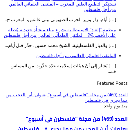
تستنكر التطبيع العلني للمغرب – الملتقى العلمائي العالمي
من أجل فلسطين
[…] أيام، زار وزير الحرب الصهيوني بيني غانتس، المغرب ح...
منظمة “إلعاد” الاستيطانية تشرع ببناء منشأة حديدية مُطلة
على الأقصى￼ – الملتقى العلمائي العالمي من أجل فلسطين
[…] والديار الفلسطينية، الشيخ محمد حسين، حذّر قبل أيام...
الملتقى العلمائي العالمي من أجل فلسطين
[…] يُشار إلى أنّ هيئات إسلامية عدّة حذّرت من المساس
ف...
Featured Posts
العدد (469) من مجلة “فلسطين في أسبوع” بعنوان: أين العجب من
مما يجري في فلسطين
منذ يوم واحد
العدد (469) من مجلة “فلسطين في أسبوع”
بعنوان: أين العجب من مما يجري في فلسطين