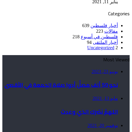
يناير 11, 2021
Categories
أخبار فلسطين
639
مقالات
223
فلسطين في أسبوع
218
أخبار الملتقى
94
Uncategorized
2
Most Viewed
يونيو 23, 2023
نحو 50 ألف مصلٍّ أدوا صلاة الجمعة في الأقصى
مايو 13, 2021
اللهمَّ نَصْرَك الذي وعدتَ
نوفمبر 20, 2021