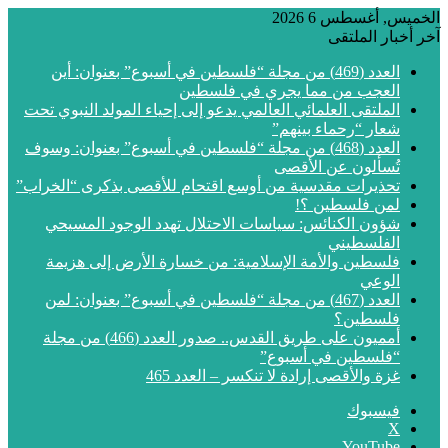
الخميس, أغسطس 6 2026
آخر أخبار الملتقى
العدد (469) من مجلة “فلسطين في أسبوع” بعنوان: أين
العجب من مما يجري في فلسطين
الملتقى العلمائي العالمي يدعو إلى إحياء المولد النبوي تحت
شعار “رحماء بينهم”
العدد (468) من مجلة “فلسطين في أسبوع” بعنوان: وسوف
تُسألون عن الأقصى
تحذيرات مقدسية من أوسع اقتحام للأقصى بذكرى “الخراب”
لمن فلسطين ؟!
شؤون الكنائس: سياسات الاحتلال تهدد الوجود المسيحي
الفلسطيني
فلسطين والأمة الإسلامية: من خسارة الأرض إلى هزيمة
الوعي
العدد (467) من مجلة “فلسطين في أسبوع” بعنوان: لمن
فلسطين؟
أمميون على طريق القدس.. صدور العدد (466) من مجلة
“فلسطين في أسبوع”
غزة والأقصى إرادة لا تنكسر – العدد 465
فيسبوك
‫X
‫YouTube