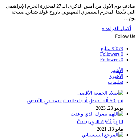
صادف يوم الأول من أمس الذكرى الـ 27 لمجزرة الحرم الإبراهيمي
التي نفّذها المجرم العنصري الصهيوني باروخ غولد شتاين.صبيحة
يوم…
أكمل القراءة »
Follow Us
9٬079
متابع
Followers
0
Followers
0
الأشهر
الأخيرة
تعليقات
نحو 50 ألف مصلٍّ أدوا صلاة الجمعة في الأقصى
يونيو 23, 2023
اللهمَّ نَصْرَك الذي وعدتَ
مايو 13, 2021