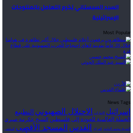
السيد السيستاني يُحّرم التعامل بالمنتوجات
الإسرائيلية
Most Popular
News Tags
الاحتلال الصهيوني
إسرائيل
التطبيع
الإمارات
الحملة العالمية للعودة إلى فلسطين
الشيخ عكرمة صبري
القدس
المسجد الأقصى
الشيخ محمد الناوي
العراق
الملتقى