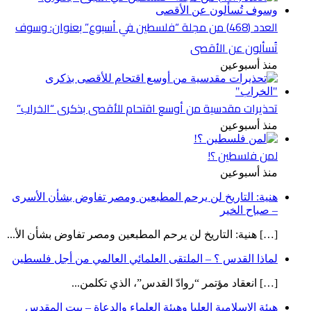
العدد (468) من مجلة “فلسطين في أسبوع” بعنوان: وسوف
تُسألون عن الأقصى
منذ أسبوعين
تحذيرات مقدسية من أوسع اقتحام للأقصى بذكرى “الخراب”
منذ أسبوعين
لمن فلسطين ؟!
منذ أسبوعين
هنية: التاريخ لن يرحم المطبعين ومصر تفاوض بشأن الأسرى
– صباح الخير
[…] هنية: التاريخ لن يرحم المطبعين ومصر تفاوض بشأن الأ...
لماذا القدس ؟ – الملتقى العلمائي العالمي من أجل فلسطين
[…] انعقاد مؤتمر “روادّ القدس”، الذي تكلمن...
هيئة الإسلامية العليا وهيئة العلماء والدعاة – بيت المقدس