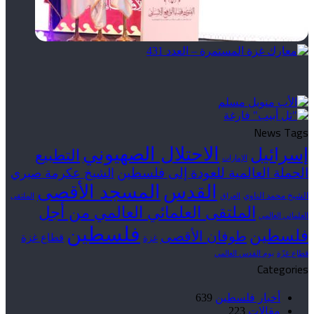
News Tags
الاحتلال الصهيوني
إسرائيل
التطبيع
الإمارات
الحملة العالمية للعودة إلى فلسطين
الشيخ عكرمة صبري
القدس
المسجد الأقصى
الشيخ محمد الناوي
العراق
الملتقى
الملتقى العلمائي العالمي من أجل
العلمائي العالمي
فلسطين
فلسطين
طوفان الأقصى
قطاع غزة
غزة
قطاع غزّة
يوم القدس العالمي
Categories
أخبار فلسطين
639
مقالات
223