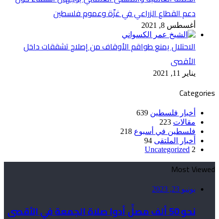
دعم القطاع الزراعي في غزّة وعموم فلسطين
أغسطس 8, 2021
الاحتلال يمنع طواقم الأوقاف من إصلاح تشققات داخل
الأقصى
يناير 11, 2021
Categories
أخبار فلسطين
639
مقالات
223
فلسطين في أسبوع
218
أخبار الملتقى
94
Uncategorized
2
Most Viewed
يونيو 23, 2023
نحو 50 ألف مصلٍّ أدوا صلاة الجمعة في الأقصى