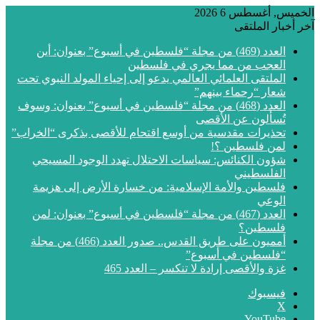
الخميس, أغسطس 6 2026
آخر أخبار الملتقى
العدد (469) من مجلة “فلسطين في أسبوع” بعنوان: أين
العجب من مما يجري في فلسطين
الملتقى العلمائي العالمي يدعو إلى إحياء المولد النبوي تحت
شعار “رحماء بينهم”
العدد (468) من مجلة “فلسطين في أسبوع” بعنوان: وسوف
تُسألون عن الأقصى
تحذيرات مقدسية من أوسع اقتحام للأقصى بذكرى “الخراب”
لمن فلسطين ؟!
شؤون الكنائس: سياسات الاحتلال تهدد الوجود المسيحي
الفلسطيني
فلسطين والأمة الإسلامية: من خسارة الأرض إلى هزيمة
الوعي
العدد (467) من مجلة “فلسطين في أسبوع” بعنوان: لمن
فلسطين؟
أمميون على طريق القدس.. صدور العدد (466) من مجلة
“فلسطين في أسبوع”
غزة والأقصى إرادة لا تنكسر – العدد 465
فيسبوك
‫X
‫YouTube