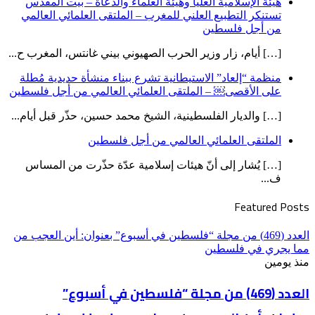
هيئة الإسلامية العليا وهيئة العلماء والدعاة – بيت المقدس
تستنكر التطبيع العلني للمغرب – الملتقى العلمائي العالمي
من أجل فلسطين
[…] أيام، زار وزير الحرب الصهيوني بيني غانتس، المغرب ح...
منظمة “إلعاد” الاستيطانية تشرع ببناء منشأة حديدية مُطلة
على الأقصى￼ – الملتقى العلمائي العالمي من أجل فلسطين
[…] والديار الفلسطينية، الشيخ محمد حسين، حذّر قبل أيام...
الملتقى العلمائي العالمي من أجل فلسطين
[…] يُشار إلى أنّ هيئات إسلامية عدّة حذّرت من المساس
ف...
Featured Posts
العدد (469) من مجلة “فلسطين في أسبوع” بعنوان: أين العجب من
مما يجري في فلسطين
منذ يومين
العدد (469) من مجلة “فلسطين في أسبوع”