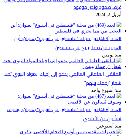
غزة.. صمود ونصر موعود
أبريل 2, 2024
العدد (469) من مجلة “فلسطين في أسبوع” بعنوان: أين
العجب من مما يجري في فلسطين
منذ يومين
الملتقى العلمائي العالمي يدعو إلى إحياء المولد النبوي تحت
شعار “رحماء بينهم”
منذ أسبوع واحد
العدد (468) من مجلة “فلسطين في أسبوع” بعنوان: وسوف
تُسألون عن الأقصى
منذ أسبوعين