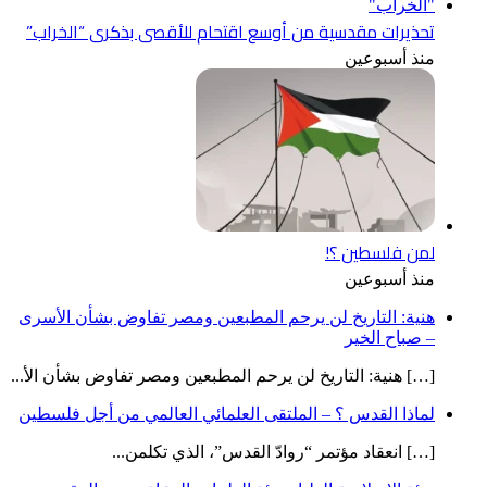
تحذيرات مقدسية من أوسع اقتحام للأقصى بذكرى “الخراب”
منذ أسبوعين
لمن فلسطين ؟!
منذ أسبوعين
هنية: التاريخ لن يرحم المطبعين ومصر تفاوض بشأن الأسرى
– صباح الخير
[…] هنية: التاريخ لن يرحم المطبعين ومصر تفاوض بشأن الأ...
لماذا القدس ؟ – الملتقى العلمائي العالمي من أجل فلسطين
[…] انعقاد مؤتمر “روادّ القدس”، الذي تكلمن...