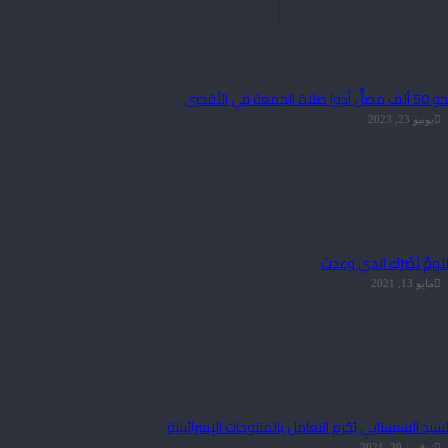
لف مصلٍّ أدوا صلاة الجمعة في الأقصى
يونيو 23, 2023
للهمَّ نَصْرَك الذي وعدتَ
مايو 13, 2021
لسيد السيستاني يُحّرم التعامل بالمنتوجات الإسرائيلية
نوفمبر 20, 2021