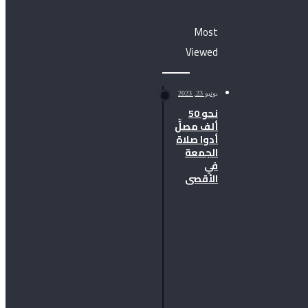
Most
Viewed
يونيو 23, 2023
وم غضب
نحو 50
ألف مصلٍّ
أدوا صلاة
الجمعة
في
الأقصى