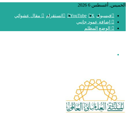
الخميس, أغسطس 6 2026
فيسبوك
‫X
‫YouTube
انستقرام
مقال عشوائي
إضافة عمود جانبي
الوضع المظلم
القائمة