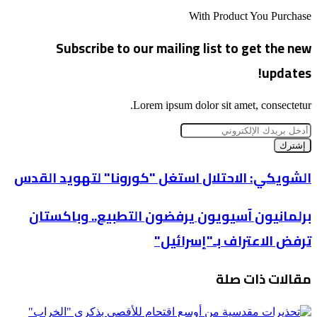
الويب
With Product You Purchase
Subscribe to our mailing list to get the new
updates!
Lorem ipsum dolor sit amet, consectetur.
أدخل
بريدك
الإلكتروني
الشويكي:
الشويكي: الاحتلال استغل "كورونا" لتهويد القدس
الاحتلال
استغل
برلمانيون
برلمانيون آسيويون يرفضون التطبيع.. وباكستان
"كورونا"
آسيويون
لتهويد
ترفض الاعتراف بـ"إسرائيل"
يرفضون
القدس
التطبيع..
وباكستان
مقالات ذات صلة
ترفض
الاعتراف
بـ"إسرائيل"