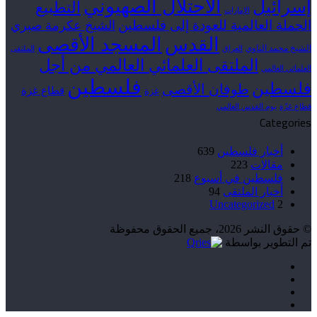
الاحتلال الصهيوني
إسرائيل
التطبيع
الإمارات
الحملة العالمية للعودة إلى فلسطين
الشيخ عكرمة صبري
القدس
المسجد الأقصى
الشيخ محمد الناوي
العراق
الملتقى
الملتقى العلمائي العالمي من أجل
العلمائي العالمي
فلسطين
فلسطين
طوفان الأقصى
قطاع غزة
غزة
قطاع غزّة
يوم القدس العالمي
Categories
أخبار فلسطين
639
مقالات
223
فلسطين في أسبوع
218
أخبار الملتقى
94
Uncategorized
2
© حقوق النشر 2026، جميع الحقوق محفوظة
تم التطوير بواسطة
فيسبوك
‫X
‫YouTube
انستقرام