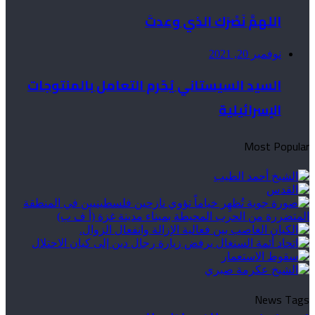
اللهمَّ نَصْرَك الذي وعدتَ
نوفمبر 20, 2021
السيد السيستاني يُحّرم التعامل بالمنتوجات
الإسرائيلية
Most Popular
News Tags