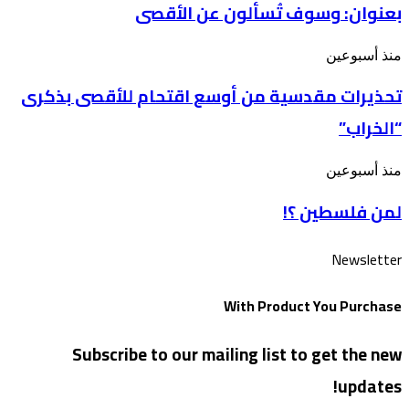
بعنوان: وسوف تُسألون عن الأقصى
“فلسطين
بينهم”
في
أسبوع”
تحذيرات
منذ أسبوعين
بعنوان: وسوف
مقدسية
تُسألون
تحذيرات مقدسية من أوسع اقتحام للأقصى بذكرى
من
عن
أوسع
الأقصى
“الخراب”
اقتحام
للأقصى
بذكرى
لمن
منذ أسبوعين
“الخراب”
فلسطين
لمن فلسطين ؟!
؟!
Newsletter
With Product You Purchase
Subscribe to our mailing list to get the new
updates!