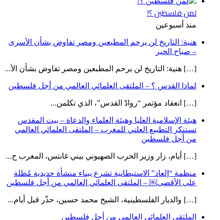
لمن فلسطين ؟!
منذ أسبوعين
هنية: التاريخ لن يرحم المطبعين ومصر تفاوض بشأن الأسرى
– صباح الخير
[…] هنية: التاريخ لن يرحم المطبعين ومصر تفاوض بشأن الأ...
لماذا القدس ؟ – الملتقى العلمائي العالمي من أجل فلسطين
[…] انعقاد مؤتمر “روادّ القدس”، الذي تكلمن...
هيئة الإسلامية العليا وهيئة العلماء والدعاة – بيت المقدس
تستنكر التطبيع العلني للمغرب – الملتقى العلمائي العالمي
من أجل فلسطين
[…] أيام، زار وزير الحرب الصهيوني بيني غانتس، المغرب ح...
منظمة “إلعاد” الاستيطانية تشرع ببناء منشأة حديدية مُطلة
على الأقصى￼ – الملتقى العلمائي العالمي من أجل فلسطين
[…] والديار الفلسطينية، الشيخ محمد حسين، حذّر قبل أيام...
الملتقى العلمائي العالمي من أجل فلسطين