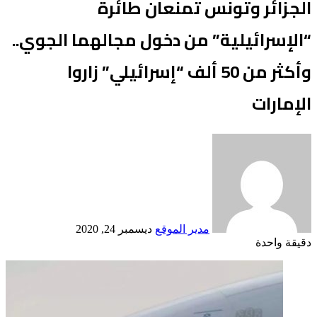
الجزائر وتونس تمنعان طائرة
“الإسرائيلية” من دخول مجالهما الجوي..
وأكثر من 50 ألف “إسرائيلي” زاروا
الإمارات
أرسل
بريدا
إلكترونيا
مدير الموقع
ديسمبر 24, 2020
دقيقة واحدة
Odnoklassniki
‫X
لينكدإن
فيسبوك
بينتيريست