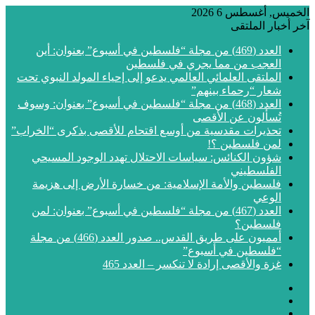
الخميس, أغسطس 6 2026
آخر أخبار الملتقى
العدد (469) من مجلة “فلسطين في أسبوع” بعنوان: أين
العجب من مما يجري في فلسطين
الملتقى العلمائي العالمي يدعو إلى إحياء المولد النبوي تحت
شعار “رحماء بينهم”
العدد (468) من مجلة “فلسطين في أسبوع” بعنوان: وسوف
تُسألون عن الأقصى
تحذيرات مقدسية من أوسع اقتحام للأقصى بذكرى “الخراب”
لمن فلسطين ؟!
شؤون الكنائس: سياسات الاحتلال تهدد الوجود المسيحي
الفلسطيني
فلسطين والأمة الإسلامية: من خسارة الأرض إلى هزيمة
الوعي
العدد (467) من مجلة “فلسطين في أسبوع” بعنوان: لمن
فلسطين؟
أمميون على طريق القدس.. صدور العدد (466) من مجلة
“فلسطين في أسبوع”
غزة والأقصى إرادة لا تنكسر – العدد 465
فيسبوك
‫X
‫YouTube