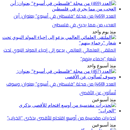
العدد (469) من مجلة “فلسطين في أسبوع” بعنوان: أين
العجب من مما يجري في فلسطين
منذ يوم واحد
الملتقى العلمائي العالمي يدعو إلى إحياء المولد النبوي تحت
شعار “رحماء بينهم”
منذ أسبوع واحد
العدد (468) من مجلة “فلسطين في أسبوع” بعنوان: وسوف
تُسألون عن الأقصى
منذ أسبوعين
تحذيرات مقدسية من أوسع اقتحام للأقصى بذكرى “الخراب”
منذ أسبوعين