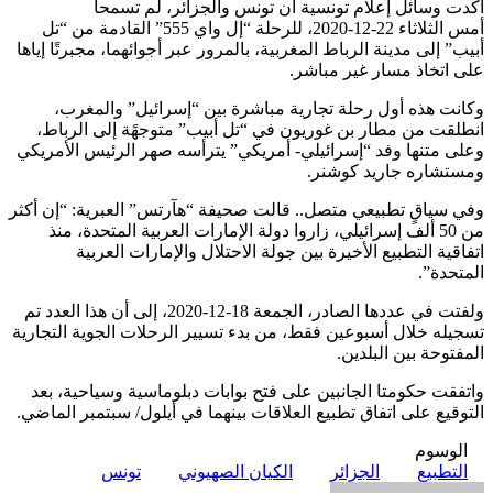
أكدت وسائل إعلام تونسية أن تونس والجزائر، لم تسمحا
أمس الثلاثاء 22-12-2020، للرحلة “إل واي 555” القادمة من “تل
أبيب” إلى مدينة الرباط المغربية، بالمرور عبر أجوائهما، مجبرتًا إياها
على اتخاذ مسار غير مباشر.
وكانت هذه أول رحلة تجارية مباشرة بين “إسرائيل” والمغرب،
انطلقت من مطار بن غوريون في “تل أبيب” متوجهًة إلى الرباط،
وعلى متنها وفد “إسرائيلي- أمريكي” يترأسه صهر الرئيس الأمريكي
ومستشاره جاريد كوشنر.
وفي سياقٍ تطبيعي متصل.. قالت صحيفة “هآرتس” العبرية: “إن أكثر
من 50 ألف إسرائيلي، زاروا دولة الإمارات العربية المتحدة، منذ
اتفاقية التطبيع الأخيرة بين جولة الاحتلال والإمارات العربية
المتحدة”.
ولفتت في عددها الصادر، الجمعة 18-12-2020، إلى أن هذا العدد تم
تسجيله خلال أسبوعين فقط، من بدء تسيير الرحلات الجوية التجارية
المفتوحة بين البلدين.
واتفقت حكومتا الجانبين على فتح بوابات دبلوماسية وسياحية، بعد
التوقيع على اتفاق تطبيع العلاقات بينهما في أيلول/ سبتمبر الماضي.
الوسوم
التطبيع
الجزائر
الكيان الصهيوني
تونس
أرسل