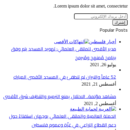
Lorem ipsum dolor sit amet, consectetur.
أدخل
بريدك
الإلكتروني
Popular Posts
أخبار فلسطين
مدير الأقصى للملتقى العلمائي: تهويد المسجد يتم وفق
برنامج مُمنهج ومُبرمج
يوليو 26, 2021
52 عاماً والنيران لم تنطفئ في المسجد الأقصى المبارك
أغسطس 21, 2021
مشاهد مؤلمة.. الاحتلال يمنع الترميم والتنظيف شرق الأقصى
أغسطس 2, 2021
الحملة العالمية والملتقى العلمائي يوجهان استفتاءً حول
دعم القطاع الزراعي في غزّة وعموم فلسطين