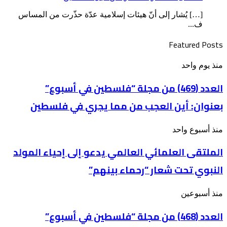
[…] يُشار إلى أنّ هيئات إسلامية عدّة حذّرت من المساس
ف...
Featured Posts
العدد
منذ يوم واحد
(469)
من
العدد (469) من مجلة “فلسطين في أسبوع”
مجلة
بعنوان: أين العجب من مما يجري في فلسطين
“فلسطين
في
أسبوع”
الملتقى
منذ أسبوع واحد
بعنوان: أين
العلمائي
العجب
الملتقى العلمائي العالمي يدعو إلى إحياء المولد
العالمي
من
يدعو
مما
النبوي تحت شعار “رحماء بينهم”
إلى
يجري
إحياء
في
المولد
فلسطين
العدد
منذ أسبوعين
النبوي
(468)
تحت
من
العدد (468) من مجلة “فلسطين في أسبوع”
شعار
مجلة
“رحماء