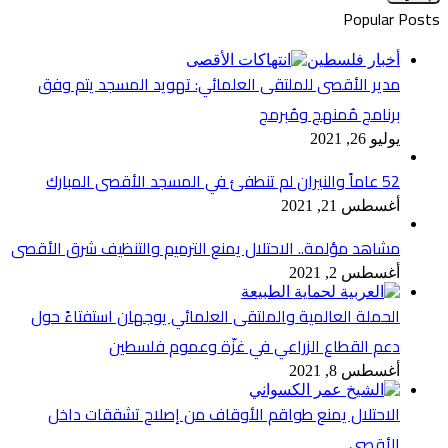
الإلكتروني
Popular Posts
أخبار فلسطين
مدير الأقصى للملتقى العلمائي: تهويد المسجد يتم وفق
برنامج مُمنهج ومُبرمج
يوليو 26, 2021
52 عاماً والنيران لم تنطفئ في المسجد الأقصى المبارك
أغسطس 21, 2021
مشاهد مؤلمة.. الاحتلال يمنع الترميم والتنظيف شرق الأقصى
أغسطس 2, 2021
الحملة العالمية والملتقى العلمائي يوجهان استفتاءً حول
دعم القطاع الزراعي في غزّة وعموم فلسطين
أغسطس 8, 2021
الاحتلال يمنع طواقم الأوقاف من إصلاح تشققات داخل
الأقصى