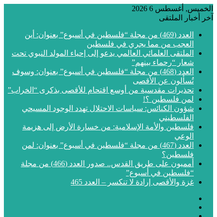
الخميس, أغسطس 6 2026
آخر أخبار الملتقى
العدد (469) من مجلة “فلسطين في أسبوع” بعنوان: أين
العجب من مما يجري في فلسطين
الملتقى العلمائي العالمي يدعو إلى إحياء المولد النبوي تحت
شعار “رحماء بينهم”
العدد (468) من مجلة “فلسطين في أسبوع” بعنوان: وسوف
تُسألون عن الأقصى
تحذيرات مقدسية من أوسع اقتحام للأقصى بذكرى “الخراب”
لمن فلسطين ؟!
شؤون الكنائس: سياسات الاحتلال تهدد الوجود المسيحي
الفلسطيني
فلسطين والأمة الإسلامية: من خسارة الأرض إلى هزيمة
الوعي
العدد (467) من مجلة “فلسطين في أسبوع” بعنوان: لمن
فلسطين؟
أمميون على طريق القدس.. صدور العدد (466) من مجلة
“فلسطين في أسبوع”
غزة والأقصى إرادة لا تنكسر – العدد 465
فيسبوك
‫X
‫YouTube