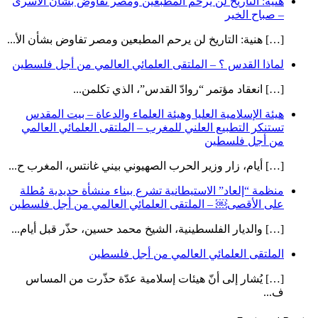
هنية: التاريخ لن يرحم المطبعين ومصر تفاوض بشأن الأسرى
– صباح الخير
[…] هنية: التاريخ لن يرحم المطبعين ومصر تفاوض بشأن الأ...
لماذا القدس ؟ – الملتقى العلمائي العالمي من أجل فلسطين
[…] انعقاد مؤتمر “روادّ القدس”، الذي تكلمن...
هيئة الإسلامية العليا وهيئة العلماء والدعاة – بيت المقدس
تستنكر التطبيع العلني للمغرب – الملتقى العلمائي العالمي
من أجل فلسطين
[…] أيام، زار وزير الحرب الصهيوني بيني غانتس، المغرب ح...
منظمة “إلعاد” الاستيطانية تشرع ببناء منشأة حديدية مُطلة
على الأقصى￼ – الملتقى العلمائي العالمي من أجل فلسطين
[…] والديار الفلسطينية، الشيخ محمد حسين، حذّر قبل أيام...
الملتقى العلمائي العالمي من أجل فلسطين
[…] يُشار إلى أنّ هيئات إسلامية عدّة حذّرت من المساس
ف...