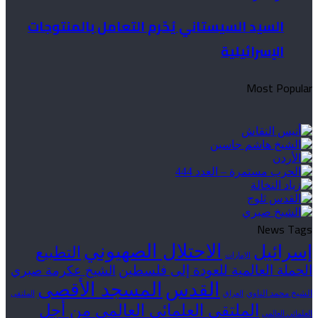
السيد السيستاني يُحّرم التعامل بالمنتوجات
الإسرائيلية
Most Popular
News Tags
الاحتلال الصهيوني
إسرائيل
التطبيع
الإمارات
الحملة العالمية للعودة إلى فلسطين
الشيخ عكرمة صبري
القدس
المسجد الأقصى
الشيخ محمد الناوي
العراق
الملتقى
الملتقى العلمائي العالمي من أجل
العلمائي العالمي