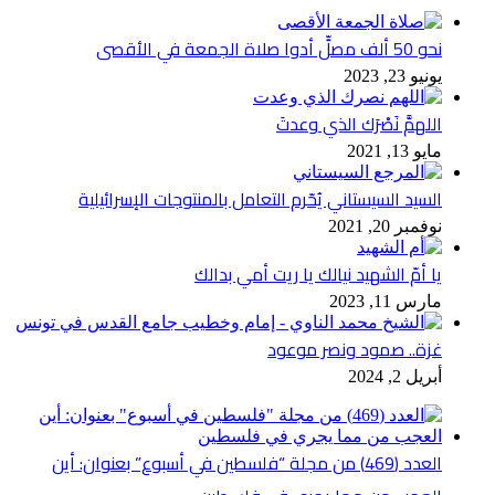
نحو 50 ألف مصلٍّ أدوا صلاة الجمعة في الأقصى
يونيو 23, 2023
اللهمَّ نَصْرَك الذي وعدتَ
مايو 13, 2021
السيد السيستاني يُحّرم التعامل بالمنتوجات الإسرائيلية
نوفمبر 20, 2021
يا أمّ الشهيد نيالك يا ريت أمي بدالك
مارس 11, 2023
غزة.. صمود ونصر موعود
أبريل 2, 2024
العدد (469) من مجلة “فلسطين في أسبوع” بعنوان: أين