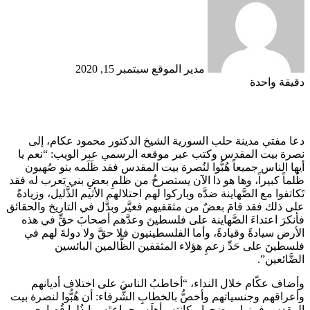
إلكترونيا
مدير الموقع
سبتمبر 15, 2020
دقيقة واحدة
دعا مفتي مدينة حلب السورية الشيخ الدكتور محمود عكام، إلى
نصرة بيت المقدس وكتب عبر موقعه الرسمي عبر الويب: “نعم يا
أيها الناس جميعاً هُبُّوا لنُصرة بيت المقدس فقد ظَلَمه بنو صُهيون
ظُلماً كبيراً، وها هو ذا الآن يستصرخُ من ظلمِ بعضِ بني يَعرب له فقد
تَكاتفوا مع الصَّهاينة ضدَّه وباركوا لهم احتلالهم الأثيم الذَّليل، وزيادةً
على ذلك فقد قامَ بعضٌ من مثقفيهم فغيَّر وبدَّل في التاريخ والحقائق
فأنكرَ اعتداءَ الصَّهاينة على فلسطينَ وعدَّهم أصحابَ حقٍّ في هذه
الأرض سيادةً وقيادةً، وأما الفلسطينيون فلا حقَّ ولا دولةَ لهم في
فلسطينَ على حَدِّ زعمِ هؤلاء المثقفين الظَّالمين البائسين
الضَّائعين”.
وأضاف عكّام خلال النداء، “أخاطبُ الناسَ على اختلاف أديانهم
وأعراقهم وجنسياتهم وأخصُّ بالخطابِ الشُّرفاء: أن هُبُّوا لنصرة بيت
المقدس فبينوا ووضحوا مكانته وأهلَه وجماعتَه، وابذُلوا قُصارى