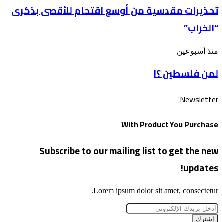
تحذيرات مقدسية من أوسع اقتحام للأقصى بذكرى
من
عن
أوسع
الأقصى
“الخراب”
اقتحام
للأقصى
بذكرى
لمن
منذ أسبوعين
“الخراب”
فلسطين
لمن فلسطين ؟!
؟!
Newsletter
With Product You Purchase
Subscribe to our mailing list to get the new
updates!
Lorem ipsum dolor sit amet, consectetur.
أدخل
بريدك