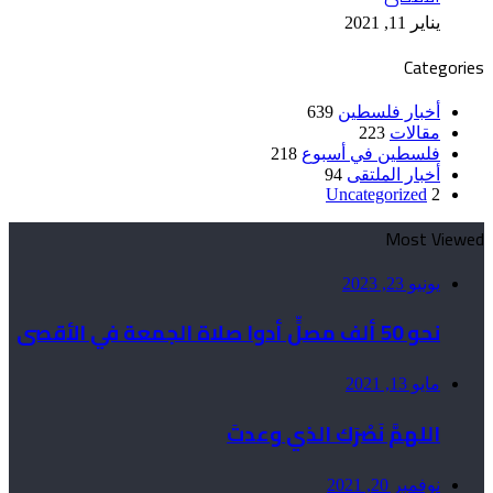
يناير 11, 2021
Categories
أخبار فلسطين
639
مقالات
223
فلسطين في أسبوع
218
أخبار الملتقى
94
Uncategorized
2
Most Viewed
يونيو 23, 2023
نحو 50 ألف مصلٍّ أدوا صلاة الجمعة في الأقصى
مايو 13, 2021
اللهمَّ نَصْرَك الذي وعدتَ
نوفمبر 20, 2021