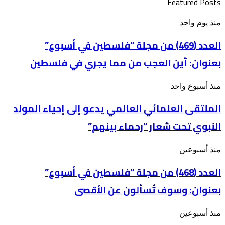
Featured Posts
العدد
منذ يوم واحد
(469)
من
العدد (469) من مجلة “فلسطين في أسبوع”
مجلة
بعنوان: أين العجب من مما يجري في فلسطين
“فلسطين
في
أسبوع”
الملتقى
منذ أسبوع واحد
بعنوان: أين
العلمائي
العجب
الملتقى العلمائي العالمي يدعو إلى إحياء المولد
العالمي
من
يدعو
مما
النبوي تحت شعار “رحماء بينهم”
إلى
يجري
إحياء
في
المولد
فلسطين
العدد
منذ أسبوعين
النبوي
(468)
تحت
من
العدد (468) من مجلة “فلسطين في أسبوع”
شعار
مجلة
“رحماء
بعنوان: وسوف تُسألون عن الأقصى
“فلسطين
بينهم”
في
أسبوع”
تحذيرات
منذ أسبوعين
بعنوان: وسوف
مقدسية
تُسألون