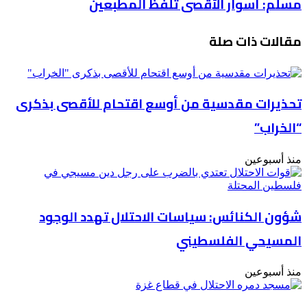
مسلّم: أسوار الأقصى تلفظ المطبعين
بهدم
أسوار
مسجد
الأقصى
في
مقالات ذات صلة
تلفظ
القدس
المطبعين
المحتلة
تحذيرات مقدسية من أوسع اقتحام للأقصى بذكرى
“الخراب”
منذ أسبوعين
شؤون الكنائس: سياسات الاحتلال تهدد الوجود
المسيحي الفلسطيني
منذ أسبوعين