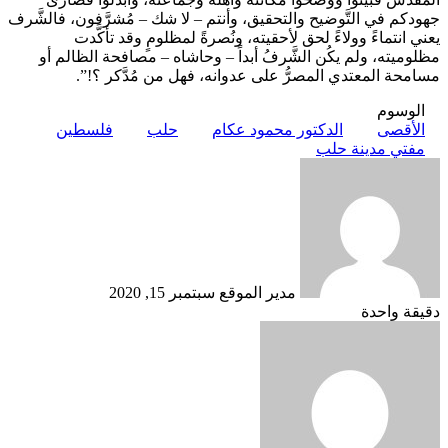
جهودكم في التَّوضيح والتحقيق، وأنتم – لا شك – مُشرَّفون، فالشَّرف
يعني انتماءً وولاءً لحق لأحقيته، ونُصرةً لمظلومٍ وقد تأكَّدت
مظلوميته، ولم يكُن الشَّرفُ أبداً – وحاشاه – مصافحة الظالم أو
مسامحة المعتدي المصرُّ على عدوانه، فهل من مُدَّكر ؟!”.
الوسوم
الأقصى
الدكتور محمود عكام
حلب
فلسطين
مفتي مدينة حلب
أرسل
بريدا
إلكترونيا
مدير الموقع
سبتمبر 15, 2020
دقيقة واحدة