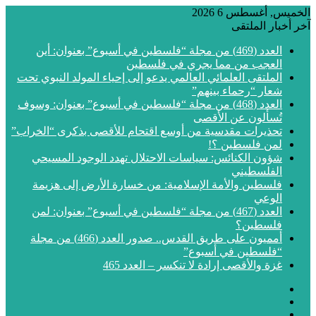
الخميس, أغسطس 6 2026
آخر أخبار الملتقى
العدد (469) من مجلة “فلسطين في أسبوع” بعنوان: أين
العجب من مما يجري في فلسطين
الملتقى العلمائي العالمي يدعو إلى إحياء المولد النبوي تحت
شعار “رحماء بينهم”
العدد (468) من مجلة “فلسطين في أسبوع” بعنوان: وسوف
تُسألون عن الأقصى
تحذيرات مقدسية من أوسع اقتحام للأقصى بذكرى “الخراب”
لمن فلسطين ؟!
شؤون الكنائس: سياسات الاحتلال تهدد الوجود المسيحي
الفلسطيني
فلسطين والأمة الإسلامية: من خسارة الأرض إلى هزيمة
الوعي
العدد (467) من مجلة “فلسطين في أسبوع” بعنوان: لمن
فلسطين؟
أمميون على طريق القدس.. صدور العدد (466) من مجلة
“فلسطين في أسبوع”
غزة والأقصى إرادة لا تنكسر – العدد 465
فيسبوك
‫X
‫YouTube