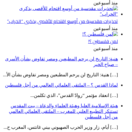
منذ أسبوعين
تحذيرات مقدسية من أوسع اقتحام للأقصى بذكرى “الخراب”
منذ أسبوعين
لمن فلسطين ؟!
منذ أسبوعين
هنية: التاريخ لن يرحم المطبعين ومصر تفاوض بشأن الأسرى
– صباح الخير
[…] هنية: التاريخ لن يرحم المطبعين ومصر تفاوض بشأن الأ...
لماذا القدس ؟ – الملتقى العلمائي العالمي من أجل فلسطين
[…] انعقاد مؤتمر “روادّ القدس”، الذي تكلمن...
هيئة الإسلامية العليا وهيئة العلماء والدعاة – بيت المقدس
تستنكر التطبيع العلني للمغرب – الملتقى العلمائي العالمي
من أجل فلسطين
[…] أيام، زار وزير الحرب الصهيوني بيني غانتس، المغرب ح...