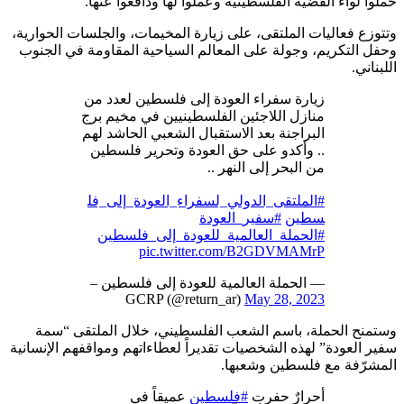
حملوا لواء القضية الفلسطينية وعملوا لها ودافعوا عنها.
وتتوزع فعاليات الملتقى، على زيارة المخيمات، والجلسات الحوارية،
وحفل التكريم، وجولة على المعالم السياحية المقاومة في الجنوب
اللبناني.
زيارة سفراء العودة إلى فلسطين لعدد من
منازل اللاجئين الفلسطينيين في مخيم برج
البراجنة بعد الاستقبال الشعبي الحاشد لهم
.. وأكدو على حق العودة وتحرير فلسطين
من البحر إلى النهر ..
#الملتقى_الدولي_لسفراء_العودة_إلى_فل
سطين
#سفير_العودة
#الحملة_العالمية_للعودة_إلى_فلسطين
pic.twitter.com/B2GDVMAMrP
— الحملة العالمية للعودة إلى فلسطين –
GCRP (@return_ar)
May 28, 2023
وستمنح الحملة، باسم الشعب الفلسطيني، خلال الملتقى “سمة
سفير العودة” لهذه الشخصيات تقديراً لعطاءاتهم ومواقفهم الإنسانية
المشرّفة مع فلسطين وشعبها.
أحرارٌ حفرت
#فلسطين
عميقاً في