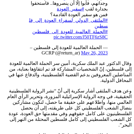
وجدانهم، فأبوا إلّا أن ينصروها.. فاستحقوا
بجدارة لقب
#سفير_العودة
فمن هو سفير العودة القادمة؟
#الملتقى_الدولي_لسفراء_العودة_إلى_فل
سطين
#الحملة_العالمية_للعودة_إلى_فلسطين
pic.twitter.com/J50TF6zS8C
— الحملة العالمية للعودة إلى فلسطين –
GCRP (@return_ar)
May 26, 2023
وقال الدكتور عبد الملك سكرية، أمين سر الحملة العالمية للعودة
إلى فلسطين، إنّ الشخصيات المشاركة قد تم انتقاؤها بعناية، من
المناضلين المعروفين بدعم القضية الفلسطينية، والدفاع عنها في
المحافل الدولية.
وعن هدف الملتقى أشار سكرية إلى أنّ “نشر الرواية الفلسطينية
الحقيقية، في وجه الرواية الإسرائيلية المزورة، وتحرير الرأي العام
العالمي منها، واطلاعهم على حقيقة ما حصل، لنكون مشاركين
بنضال الشعب الفلسطيني كل على طريقته، إلى أن يحصل
الفلسطينيون على كامل حقوقهم وفي مقدمتها حق العودة، عودة
كل الشعب الفلسطيني إلى كامل فلسطين المحتلة من النهر إلى
البحر”.