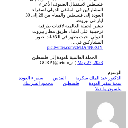
فلسطين لاستقبال الضيوف الأعزاء
المشاركين في الملتقى الدولي لسفراء
العودة إلى فلسطين والمقام من 28 إلى 30
آيار في بيروت،
تنشر الحملة العالمية لافتات طرقية
ترحيبية على امتداد طريق مطار بيروت
الدولي، حيث يظهر في اللافتات صور
المشاركين في…
pic.twitter.com/zM3A4N6XfY
— الحملة العالمية للعودة إلى فلسطين –
GCRP (@return_ar)
May 27, 2023
الوسوم
الدكتور عبد الملك سكرية
القدس
سفراء العودة
سمة سفير العودة
فلسطين
محمود السرسك
نيلسون مانديلا
أرسل
بريدا
إلكترونيا