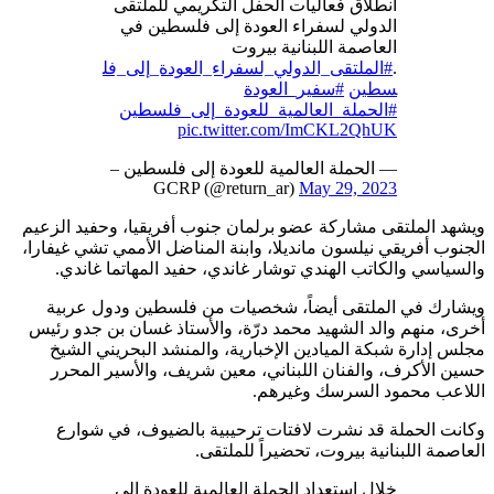
انطلاق فعاليات الحفل التكريمي للملتقى
الدولي لسفراء العودة إلى فلسطين في
العاصمة اللبنانية بيروت
.
#الملتقى_الدولي_لسفراء_العودة_إلى_فل
سطين
#سفير_العودة
#الحملة_العالمية_للعودة_إلى_فلسطين
pic.twitter.com/ImCKL2QhUK
— الحملة العالمية للعودة إلى فلسطين –
GCRP (@return_ar)
May 29, 2023
ويشهد الملتقى مشاركة عضو برلمان جنوب أفريقيا، وحفيد الزعيم
الجنوب أفريقي نيلسون مانديلا، وابنة المناضل الأممي تشي غيفارا،
والسياسي والكاتب الهندي توشار غاندي، حفيد المهاتما غاندي.
ويشارك في الملتقى أيضاً، شخصيات من فلسطين ودول عربية
أخرى، منهم والد الشهيد محمد درّة، والأستاذ غسان بن جدو رئيس
مجلس إدارة شبكة الميادين الإخبارية، والمنشد البحريني الشيخ
حسين الأكرف، والفنان اللبناني، معين شريف، والأسير المحرر
اللاعب محمود السرسك وغيرهم.
وكانت الحملة قد نشرت لافتات ترحيبية بالضيوف، في شوارع
العاصمة اللبنانية بيروت، تحضيراً للملتقى.
خلال استعداد الحملة العالمية للعودة إلى