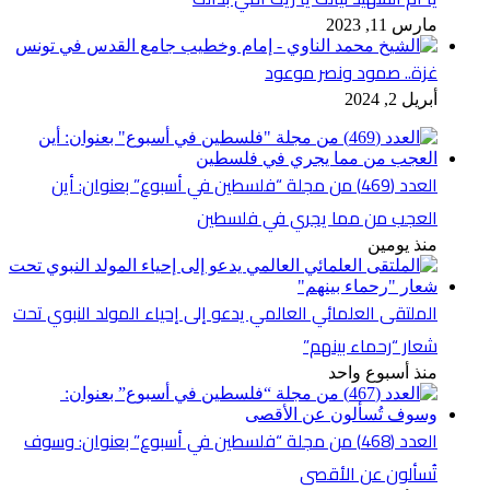
مارس 11, 2023
غزة.. صمود ونصر موعود
أبريل 2, 2024
العدد (469) من مجلة “فلسطين في أسبوع” بعنوان: أين
العجب من مما يجري في فلسطين
منذ يومين
الملتقى العلمائي العالمي يدعو إلى إحياء المولد النبوي تحت
شعار “رحماء بينهم”
منذ أسبوع واحد
العدد (468) من مجلة “فلسطين في أسبوع” بعنوان: وسوف
تُسألون عن الأقصى