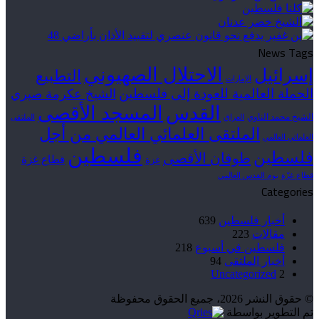
News Tags
الاحتلال الصهيوني
إسرائيل
التطبيع
الإمارات
الحملة العالمية للعودة إلى فلسطين
الشيخ عكرمة صبري
القدس
المسجد الأقصى
الشيخ محمد الناوي
العراق
الملتقى
الملتقى العلمائي العالمي من أجل
العلمائي العالمي
فلسطين
فلسطين
طوفان الأقصى
قطاع غزة
غزة
قطاع غزّة
يوم القدس العالمي
Categories
أخبار فلسطين
639
مقالات
223
فلسطين في أسبوع
218
أخبار الملتقى
94
Uncategorized
2
© حقوق النشر 2026، جميع الحقوق محفوظة
تم التطوير بواسطة