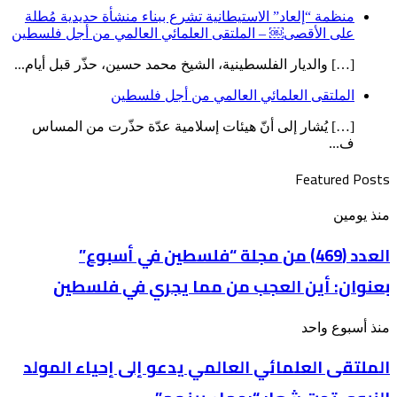
منظمة “إلعاد” الاستيطانية تشرع ببناء منشأة حديدية مُطلة
على الأقصى￼ – الملتقى العلمائي العالمي من أجل فلسطين
[…] والديار الفلسطينية، الشيخ محمد حسين، حذّر قبل أيام...
الملتقى العلمائي العالمي من أجل فلسطين
[…] يُشار إلى أنّ هيئات إسلامية عدّة حذّرت من المساس
ف...
Featured Posts
العدد
منذ يومين
(469)
من
العدد (469) من مجلة “فلسطين في أسبوع”
مجلة
بعنوان: أين العجب من مما يجري في فلسطين
“فلسطين
في
أسبوع”
الملتقى
منذ أسبوع واحد
بعنوان: أين
العلمائي
العجب
الملتقى العلمائي العالمي يدعو إلى إحياء المولد
العالمي
من
يدعو
مما
إلى