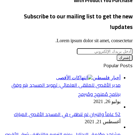
With Product You Purchase
Subscribe to our mailing list to get the new
updates!
Lorem ipsum dolor sit amet, consectetur.
أدخل
بريدك
الإلكتروني
Popular Posts
أخبار فلسطين
مدير الأقصى للملتقى العلمائي: تهويد المسجد يتم وفق
برنامج مُمنهج ومُبرمج
يوليو 26, 2021
52 عاماً والنيران لم تنطفئ في المسجد الأقصى المبارك
أغسطس 21, 2021
مشاهد مؤلمة.. الاحتلال يمنع الترميم والتنظيف شرق الأقصى