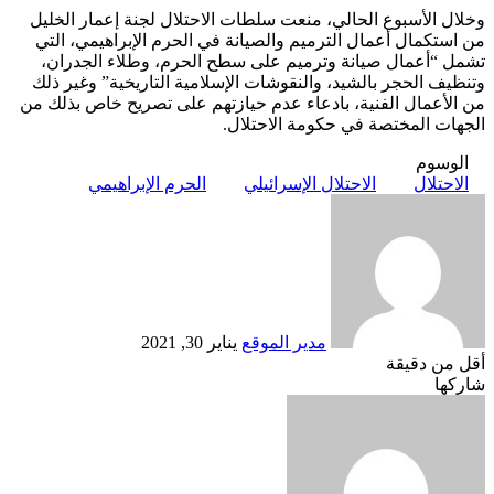
وخلال الأسبوع الحالي، منعت سلطات الاحتلال لجنة إعمار الخليل
من استكمال أعمال الترميم والصيانة في الحرم الإبراهيمي، التي
تشمل “أعمال صيانة وترميم على سطح الحرم، وطلاء الجدران،
وتنظيف الحجر بالشيد، والنقوشات الإسلامية التاريخية” وغير ذلك
من الأعمال الفنية، بادعاء عدم حيازتهم على تصريح خاص بذلك من
الجهات المختصة في حكومة الاحتلال.
الوسوم
الاحتلال
الاحتلال الإسرائيلي
الحرم الإبراهيمي
أرسل
بريدا
إلكترونيا
مدير الموقع
يناير 30, 2021
أقل من دقيقة
Odnoklassniki
‫X
لينكدإن
فيسبوك
بينتيريست
شاركها
Odnoklassniki
‫Pocket
‫X
طباعة
لينكدإن
فيسبوك
مشاركة
بينتيريست
عبر
البريد