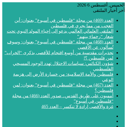
الخميس, أغسطس 6 2026
آخر أخبار الملتقى
العدد (469) من مجلة “فلسطين في أسبوع” بعنوان: أين
العجب من مما يجري في فلسطين
الملتقى العلمائي العالمي يدعو إلى إحياء المولد النبوي تحت
شعار “رحماء بينهم”
العدد (468) من مجلة “فلسطين في أسبوع” بعنوان: وسوف
تُسألون عن الأقصى
تحذيرات مقدسية من أوسع اقتحام للأقصى بذكرى “الخراب”
لمن فلسطين ؟!
شؤون الكنائس: سياسات الاحتلال تهدد الوجود المسيحي
الفلسطيني
فلسطين والأمة الإسلامية: من خسارة الأرض إلى هزيمة
الوعي
العدد (467) من مجلة “فلسطين في أسبوع” بعنوان: لمن
فلسطين؟
أمميون على طريق القدس.. صدور العدد (466) من مجلة
“فلسطين في أسبوع”
غزة والأقصى إرادة لا تنكسر – العدد 465
فيسبوك
‫X
‫YouTube