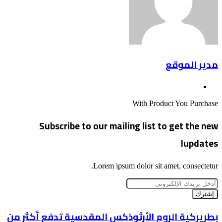
مدير الموقع
موقع
الويب
With Product You Purchase
Subscribe to our mailing list to get the new
updates!
Lorem ipsum dolor sit amet, consectetur.
أدخل
بريدك
الإلكتروني
بطريركية
بطريركية الروم الأرثوذكس المقدسية تدفع أكثر من
الروم