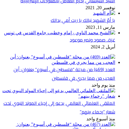
السيد السيستاني يُحّرم التعامل بالمنتوجات الإسرائيلية
نوفمبر 20, 2021
يا أمّ الشهيد نيالك يا ريت أمي بدالك
مارس 11, 2023
غزة.. صمود ونصر موعود
أبريل 2, 2024
العدد (469) من مجلة “فلسطين في أسبوع” بعنوان: أين
العجب من مما يجري في فلسطين
منذ يوم واحد
الملتقى العلمائي العالمي يدعو إلى إحياء المولد النبوي تحت
شعار “رحماء بينهم”
منذ أسبوع واحد