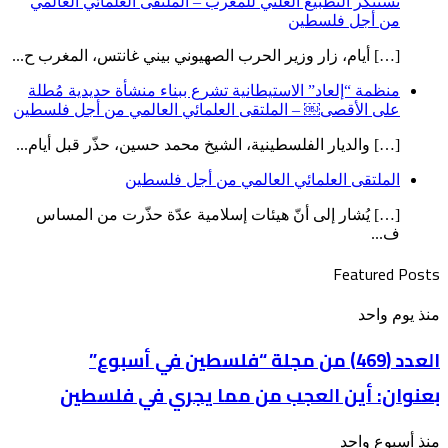
تستنكر التطبيع العلني للمغرب – الملتقى العلمائي العالمي
من أجل فلسطين
[…] أيام، زار وزير الحرب الصهيوني بيني غانتس، المغرب ح...
منظمة “إلعاد” الاستيطانية تشرع ببناء منشأة حديدية مُطلة
على الأقصى￼ – الملتقى العلمائي العالمي من أجل فلسطين
[…] والديار الفلسطينية، الشيخ محمد حسين، حذّر قبل أيام...
الملتقى العلمائي العالمي من أجل فلسطين
[…] يُشار إلى أنّ هيئات إسلامية عدّة حذّرت من المساس
ف...
Featured Posts
العدد
منذ يوم واحد
(469)
من
العدد (469) من مجلة “فلسطين في أسبوع”
مجلة
بعنوان: أين العجب من مما يجري في فلسطين
“فلسطين
في
أسبوع”
الملتقى
منذ أسبوع واحد
بعنوان: أين