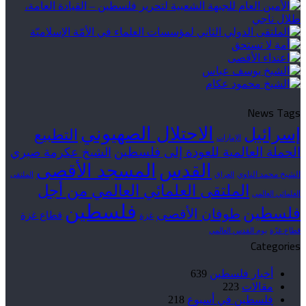
News Tags
الاحتلال الصهيوني
إسرائيل
التطبيع
الإمارات
الحملة العالمية للعودة إلى فلسطين
الشيخ عكرمة صبري
القدس
المسجد الأقصى
الشيخ محمد الناوي
العراق
الملتقى
الملتقى العلمائي العالمي من أجل
العلمائي العالمي
فلسطين
فلسطين
طوفان الأقصى
قطاع غزة
غزة
قطاع غزّة
يوم القدس العالمي
Categories
أخبار فلسطين
639
مقالات
223
فلسطين في أسبوع
218