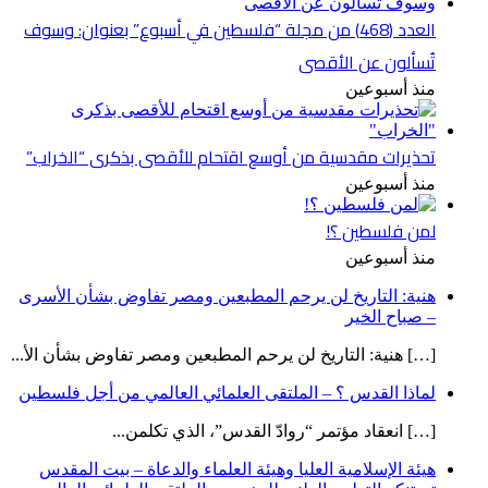
العدد (468) من مجلة “فلسطين في أسبوع” بعنوان: وسوف
تُسألون عن الأقصى
منذ أسبوعين
تحذيرات مقدسية من أوسع اقتحام للأقصى بذكرى “الخراب”
منذ أسبوعين
لمن فلسطين ؟!
منذ أسبوعين
هنية: التاريخ لن يرحم المطبعين ومصر تفاوض بشأن الأسرى
– صباح الخير
[…] هنية: التاريخ لن يرحم المطبعين ومصر تفاوض بشأن الأ...
لماذا القدس ؟ – الملتقى العلمائي العالمي من أجل فلسطين
[…] انعقاد مؤتمر “روادّ القدس”، الذي تكلمن...
هيئة الإسلامية العليا وهيئة العلماء والدعاة – بيت المقدس