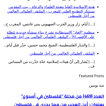
هيئة الإسلامية العليا وهيئة العلماء والدعاة – بيت المقدس
تستنكر التطبيع العلني للمغرب – الملتقى العلمائي العالمي
من أجل فلسطين
[…] أيام، زار وزير الحرب الصهيوني بيني غانتس، المغرب ح...
منظمة “إلعاد” الاستيطانية تشرع ببناء منشأة حديدية مُطلة
على الأقصى￼ – الملتقى العلمائي العالمي من أجل فلسطين
[…] والديار الفلسطينية، الشيخ محمد حسين، حذّر قبل أيام...
الملتقى العلمائي العالمي من أجل فلسطين
[…] يُشار إلى أنّ هيئات إسلامية عدّة حذّرت من المساس
ف...
Featured Posts
العدد
منذ يومين
(469)
من
العدد (469) من مجلة “فلسطين في أسبوع”
مجلة
بعنوان: أين العجب من مما يجري في فلسطين
“فلسطين