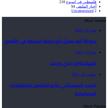
فلسطين في أسبوع
218
أخبار الملتقى
94
Uncategorized
2
Most Viewed
يونيو 23, 2023
نحو 50 ألف مصلٍّ أدوا صلاة الجمعة في الأقصى
مايو 13, 2021
اللهمَّ نَصْرَك الذي وعدتَ
نوفمبر 20, 2021
السيد السيستاني يُحّرم التعامل بالمنتوجات
الإسرائيلية
Most Popular