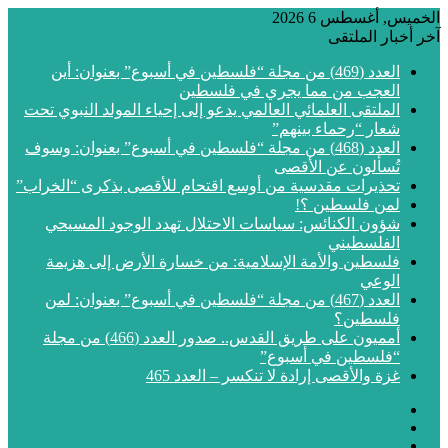
الخميس, أغسطس 6 2026
آخر أخبار الملتقى
العدد (469) من مجلة “فلسطين في أسبوع” بعنوان: أين
العجب من مما يجري في فلسطين
الملتقى العلمائي العالمي يدعو إلى إحياء المولد النبوي تحت
شعار “رحماء بينهم”
العدد (468) من مجلة “فلسطين في أسبوع” بعنوان: وسوف
تُسألون عن الأقصى
تحذيرات مقدسية من أوسع اقتحام للأقصى بذكرى “الخراب”
لمن فلسطين ؟!
شؤون الكنائس: سياسات الاحتلال تهدد الوجود المسيحي
الفلسطيني
فلسطين والأمة الإسلامية: من خسارة الأرض إلى هزيمة
الوعي
العدد (467) من مجلة “فلسطين في أسبوع” بعنوان: لمن
فلسطين؟
أمميون على طريق القدس.. صدور العدد (466) من مجلة
“فلسطين في أسبوع”
غزة والأقصى إرادة لا تنكسر – العدد 465
فيسبوك
‫X
‫YouTube