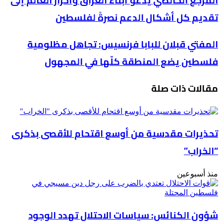
المرجع الخالصي يدعو أبناء العراق وأحرار العالم إلى
الخالصي
تقديم كل أشكال الدعم نصرةً لفلسطين
يدعو
أبناء
العراق
المفتي
المفتي قبلان للبابا فرنسيس: تجاهل مظلومية
وأحرار
قبلان
العالم
فلسطين يضع المنطقة كلّها في المجهول
للبابا
إلى
فرنسيس:
تقديم
تجاهل
كل
مقالات ذات صلة
مظلومية
أشكال
فلسطين
الدعم
يضع
نصرةً
المنطقة
لفلسطين
كلّها
تحذيرات مقدسية من أوسع اقتحام للأقصى بذكرى
في
المجهول
“الخراب”
منذ أسبوعين
شؤون الكنائس: سياسات الاحتلال تهدد الوجود