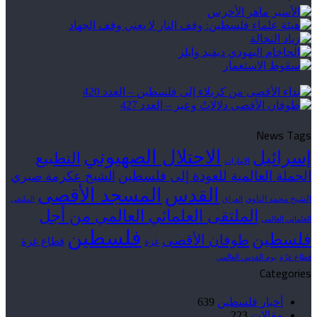
News Tags
الاحتلال الصهيوني
إسرائيل
التطبيع
الإمارات
الحملة العالمية للعودة إلى فلسطين
الشيخ عكرمة صبري
القدس
المسجد الأقصى
الشيخ محمد الناوي
العراق
الملتقى
الملتقى العلمائي العالمي من أجل
العلمائي العالمي
فلسطين
فلسطين
طوفان الأقصى
قطاع غزة
غزة
قطاع غزّة
يوم القدس العالمي
Categories
أخبار فلسطين
639
مقالات
223