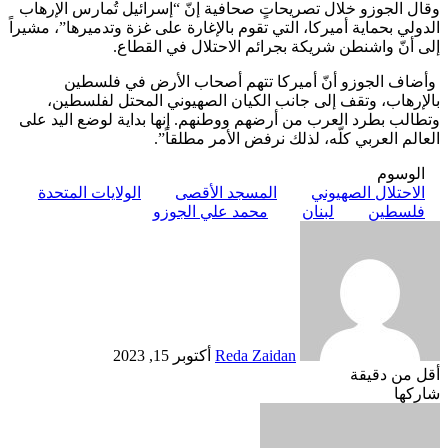
وقال الجوزو خلال تصريحاتٍ صحافية إنّ “إسرائيل تُمارس الإرهاب
الدولي بحماية أميركا، التي تقوم بالإغارة على غزة وتدميرها”، مشيراً
إلى أنّ واشنطن شريكة بجرائم الاحتلال في القطاع.
وأضاف الجوزو أنّ أميركا تتهم أصحاب الأرض في فلسطين
بالإرهاب، وتقف إلى جانب الكيان الصهيوني المحتل لفلسطين،
وتطالب بطرد العرب من أرضهم ووطنهم. إنها بداية لوضع اليد على
العالم العربي كلّه، لذلك نرفض الأمر مطلقاً”.
الوسوم
الاحتلال الصهيوني
المسجد الأقصى
الولايات المتحدة
فلسطين
لبنان
محمد علي الجوزو
أرسل
بريدا
إلكترونيا
Reda Zaidan
أكتوبر 15, 2023
أقل من دقيقة
Odnoklassniki
‫X
لينكدإن
فيسبوك
بينتيريست
شاركها
Odnoklassniki
‫Pocket
‫X
طباعة
لينكدإن
فيسبوك
مشاركة
بينتيريست
عبر