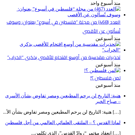
منذ أسبوع واحد
العدد (468) من مجلة “فلسطين في أسبوع” بعنوان: وسوف
تُسألون عن الأقصى
منذ أسبوعين
تحذيرات مقدسية من أوسع اقتحام للأقصى بذكرى “الخراب”
منذ أسبوعين
لمن فلسطين ؟!
منذ أسبوعين
هنية: التاريخ لن يرحم المطبعين ومصر تفاوض بشأن الأسرى
– صباح الخير
[…] هنية: التاريخ لن يرحم المطبعين ومصر تفاوض بشأن الأ...
لماذا القدس ؟ – الملتقى العلمائي العالمي من أجل فلسطين
[…] انعقاد مؤتمر “روادّ القدس”، الذي تكلمن...