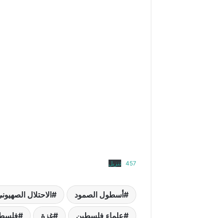
457
تنزيل
أسطول الصمود
الاحتلال الصهيون
علماء فلسطين
غزة
فلسط