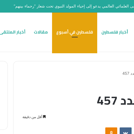
ى العلمائي العالمي يدعو إلى إحياء المولد النبوي تحت شعار “رحماء بينهم”
أخبار فلسطين
فلسطين في أسبوع
مقالات
أخبار الملتقى
457
457
أقل من دقيقة
ت
Odnoklassniki