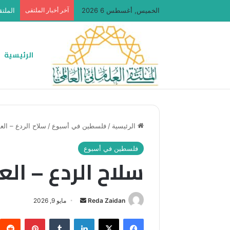
الخميس, أغسطس 6 2026
آخر أخبار الملتقى
الملتق
الرئيسية
الرئيسية
/
فلسطين في أسبوع
/
سلاح الردع – العدد 
فلسطين في أسبوع
سلاح الردع – العدد 
أرسل
Reda Zaidan
مايو 9, 2026
بريدا
فيسبوك
‫X
لينكدإن
بينتيريس
إلكترونيا