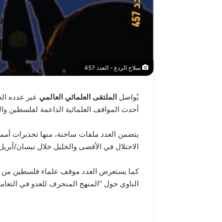
سلاح الردع - العدد 457
يُواصل
الملتقى العلمائي العالمي
عبر عدده الج
أحدث المواقف العلمائية الداعمة لفلسطين والم
لمن
فلسطين
يتضمن العدد ملفات ساخنة، منها تحذيرات أممي
؟!
الاحتلال في الأقصى والخليل خلال نيسان/أبري
كما يستعرض العدد موقف علماء فلسطين من ا
الناوي حول “المنهج المنحرف للعدو في التعام
منذ أسبوعين
لمن فلسطي