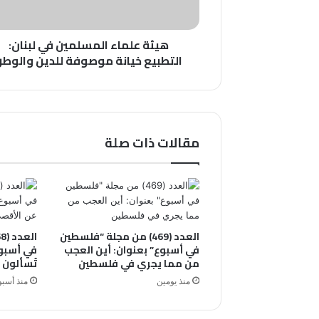
موصوفة
للدين
هيئة علماء المسلمين في لبنان:
والوطن
التطبيع خيانة موصوفة للدين والوطن
مقالات ذات صلة
العدد (469) من مجلة “فلسطين
في أسبوع” بعنوان: أين العجب
في أسبو
من مما يجري في فلسطين
تُسألون 
منذ يومين
منذ أسب