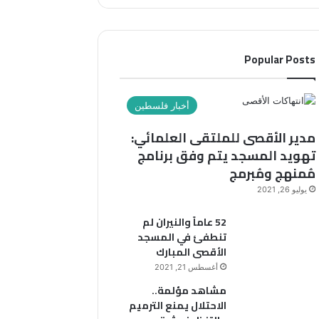
Popular Posts
أخبار فلسطين
مدير الأقصى للملتقى العلمائي:
تهويد المسجد يتم وفق برنامج
مُمنهج ومُبرمج
يوليو 26, 2021
52 عاماً والنيران لم
تنطفئ في المسجد
الأقصى المبارك
أغسطس 21, 2021
مشاهد مؤلمة..
الاحتلال يمنع الترميم