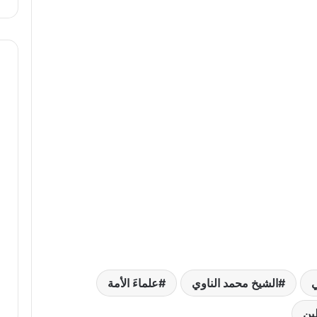
يجري
في
فلسطين
ي
الشيخ محمد الناوي
علماءَ الأمة
ين