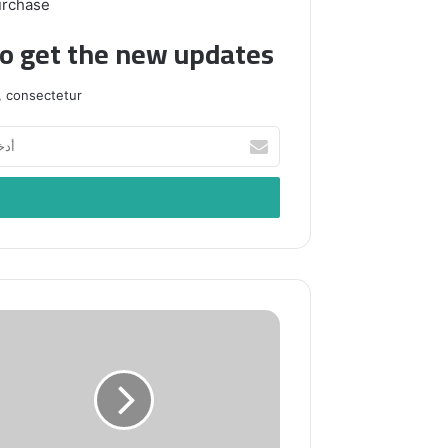
urchase
to get the new updates!
 consectetur.
أدخل
بريدك
الإلكتروني
هيئة
علماء
المسلمين
في
لبنان:
التطبيع
خيانة