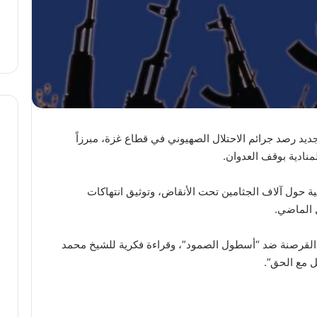
ديد رصد جرائم الاحتلال الصهيوني في قطاع غزة، مبرزاً
نادية بوقف العدوان.
العدد
(469)
ة حول آلاف الجثامين تحت الأنقاض، وتوثيق انتهاكات
من
ل الماضي.
مجلة
“فلسطين
في
لقرصنة ضد “أسطول الصمود”، وقراءة فكرية للشيخ محمد
منذ يومين
أسبوع”
العدد (469) من مجلة “فلسطين
ل مع الحق”.
بعنوان: أين
في أسبوع” بعنوان: أين العجب
العجب
ن ؟!
من مما يجري في فلسطين
من
مما