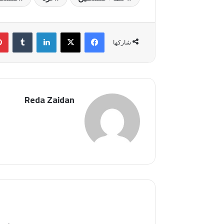
فيسبوك
‫X
لينكدإن
شاركها
Reda Zaidan