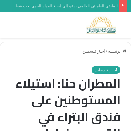
العدد (468) من مجلة “فلسطين في أسبوع” بعنوان: وسوف تُسألون عن الأقصى
بحث عن
الق
الرئيسية
/
أخبار فلسطين
أخبار فلسطين
المطران حنا: استيلاء
المستوطنين على
فندق البتراء في