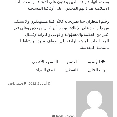
ومقدساتها، فاولئك الذين يعتدون على الأوقاف والمقدسات
الإسلامية هم ذاتهم المعتدون على أوقافنا المسيحية .
وختم المطران حنا تصريحاته قائلًا: كلنا مستهدفون ولا يستثنى
من ذلك أحد على الإطلاق ووجب أن نكون موحدين وعلى قدر
كبير من الحكمة والمسؤولية والوعي والدراية لإفشال
المخططات المبيتة الهادفة إلى أضعاف وجودنا وارتباطنا
بالمدينة المقدسة.
الوسوم
القدس
المسجد الأقصى
باب الخليل
فلسطين
فندق البتراء
أرسل
أبريل 5, 2022
دقيقة واحدة
بريدا
إلكترونيا
Reda Zaidan