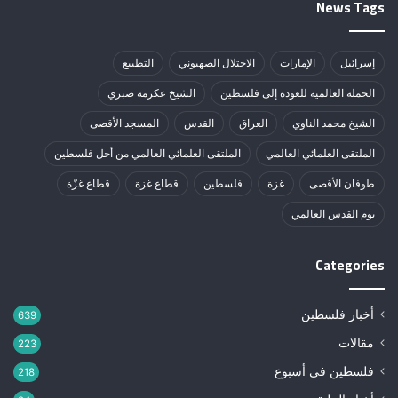
News Tags
إسرائيل
الإمارات
الاحتلال الصهيوني
التطبيع
الحملة العالمية للعودة إلى فلسطين
الشيخ عكرمة صبري
الشيخ محمد الناوي
العراق
القدس
المسجد الأقصى
الملتقى العلمائي العالمي
الملتقى العلمائي العالمي من أجل فلسطين
طوفان الأقصى
غزة
فلسطين
قطاع غزة
قطاع غزّة
يوم القدس العالمي
Categories
أخبار فلسطين
639
مقالات
223
فلسطين في أسبوع
218