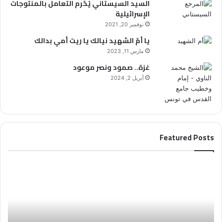
السيد السيستاني يُحّرم التعامل بالمنتوجات
الإسرائيلية
نوفمبر 20, 2021
يا أمّ الشهيد نيالك يا ريت أمي بدالك
مارس 11, 2023
غزة.. صمود ونصر موعود
أبريل 2, 2024
Featured Posts
الملتقى
العد
العلمائي
العالمي
من
يدعو
مجل
إلى
“فل
إحياء
في