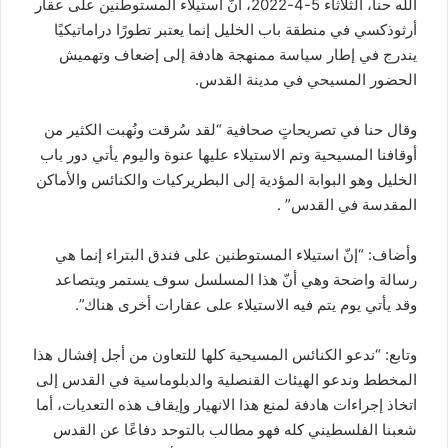
الله حنا، الثلاثاء 5-4-2022، أنّ استيلاء المستوطنين على عقار
أرثوذكسي في منطقة باب الخليل إنما يعتبر تطورًا دراماتيكيًا
يندرج في إطار سياسة ممنهجة هادفة إلى إضعاف وتهميش
الحضور المسيحي في مدينة القدس.
وقال حنا في تصريحاتٍ صحافية “لقد سُرقت ونُهبت الكثير من
أوقافنا المسيحية وتم الاستيلاء عليها عنوة واليوم يأتي دور باب
الخليل وهو البوابة المؤدية إلى البطريركيات والكنائس والأماكن
المقدسة في القدس” .
وأضاف: “إنّ استيلاء المستوطنين على فندق البتراء إنما هي
رسالة واضحة وهي أنّ هذا المسلسل سوف يستمر ويتصاعد
وقد يأتي يوم يتم فيه الاستيلاء على عقارات أخرى هناك”.
وتابع: “ندعو الكنائس المسيحية كلها للتعاون من أجل إفشال هذا
المخطط وندعو الهيئات القنصلية والدبلوماسية في القدس إلى
اتخاذ إجراءات هادفة لمنع هذا الانهيار وإيقاف هذه التعديات، أما
شعبنا الفلسطيني كله فهو مطالب بالتوحد دفاعًا عن القدس