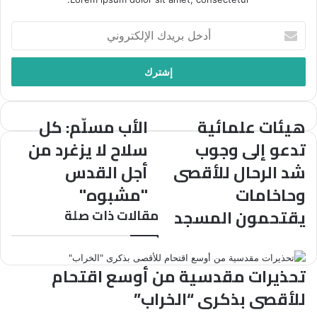
أدخل
بريدك
الإلكتروني
هيئات علمائية
الأب مسلّم: كل
هيئات
الأب
علمائية
مسلّم:
تدعو إلى وجوب
سلاح لا يزغرد من
تدعو
كل
شد الرحال للأقصى
أجل القدس
إلى
سلاح
وجوب
لا
وحاخامات
"مشبوه"
شد
يزغرد
يقتحمون المسجد
مقالات ذات صلة
الرحال
من
للأقصى
أجل
وحاخامات
القدس
يقتحمون
"مشبوه"
تحذيرات مقدسية من أوسع اقتحام
المسجد
للأقصى بذكرى “الخراب”