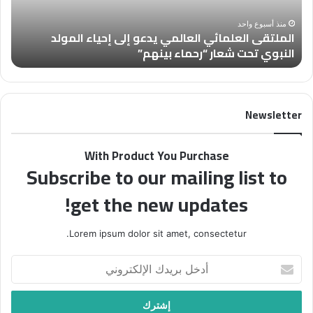
المولد
أسب
النبوي
بعن
منذ أسبوع واحد
الملتقى العلمائي العالمي يدعو إلى إحياء المولد
تحت
تُس
النبوي تحت شعار “رحماء بينهم”
ب
شعار
عن
“رحماء
الأ
بينهم”
Newsletter
With Product You Purchase
Subscribe to our mailing list to
get the new updates!
Lorem ipsum dolor sit amet, consectetur.
أدخل
بريدك
الإلكتروني