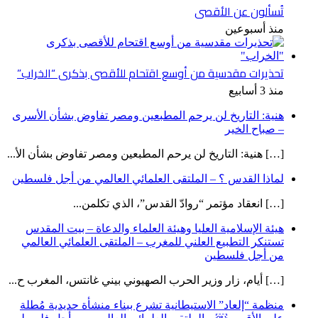
تُسألون عن الأقصى
منذ أسبوعين
تحذيرات مقدسية من أوسع اقتحام للأقصى بذكرى “الخراب”
منذ 3 أسابيع
هنية: التاريخ لن يرحم المطبعين ومصر تفاوض بشأن الأسرى
– صباح الخير
[…] هنية: التاريخ لن يرحم المطبعين ومصر تفاوض بشأن الأ...
لماذا القدس ؟ – الملتقى العلمائي العالمي من أجل فلسطين
[…] انعقاد مؤتمر “روادّ القدس”، الذي تكلمن...
هيئة الإسلامية العليا وهيئة العلماء والدعاة – بيت المقدس
تستنكر التطبيع العلني للمغرب – الملتقى العلمائي العالمي
من أجل فلسطين
[…] أيام، زار وزير الحرب الصهيوني بيني غانتس، المغرب ح...
منظمة “إلعاد” الاستيطانية تشرع ببناء منشأة حديدية مُطلة