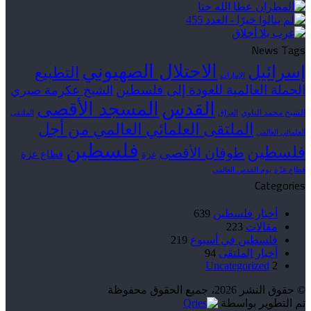
News Tags
الاحتلال الصهيوني
إسرائيل
التطبيع
الإمارات
الحملة العالمية للعودة إلى فلسطين
الشيخ عكرمة صبري
القدس
المسجد الأقصى
الشيخ محمد الناوي
العراق
الملتقى
الملتقى العلمائي العالمي من أجل
العلمائي العالمي
فلسطين
فلسطين
طوفان الأقصى
قطاع غزة
غزة
قطاع غزّة
يوم القدس العالمي
Categories
أخبار فلسطين
639
مقالات
223
فلسطين في أسبوع
219
أخبار الملتقى
94
Uncategorized
2
© حقوق النشر 2026، جميع الحقوق محفوظة
تم التطوير بواسطة