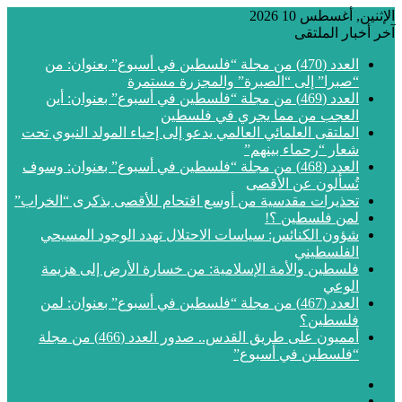
الإثنين, أغسطس 10 2026
آخر أخبار الملتقى
العدد (470) من مجلة “فلسطين في أسبوع” بعنوان: من
“صبرا” إلى “الصبرة” والمجزرة مستمرة
العدد (469) من مجلة “فلسطين في أسبوع” بعنوان: أين
العجب من مما يجري في فلسطين
الملتقى العلمائي العالمي يدعو إلى إحياء المولد النبوي تحت
شعار “رحماء بينهم”
العدد (468) من مجلة “فلسطين في أسبوع” بعنوان: وسوف
تُسألون عن الأقصى
تحذيرات مقدسية من أوسع اقتحام للأقصى بذكرى “الخراب”
لمن فلسطين ؟!
شؤون الكنائس: سياسات الاحتلال تهدد الوجود المسيحي
الفلسطيني
فلسطين والأمة الإسلامية: من خسارة الأرض إلى هزيمة
الوعي
العدد (467) من مجلة “فلسطين في أسبوع” بعنوان: لمن
فلسطين؟
أمميون على طريق القدس.. صدور العدد (466) من مجلة
“فلسطين في أسبوع”
فيسبوك
‫X