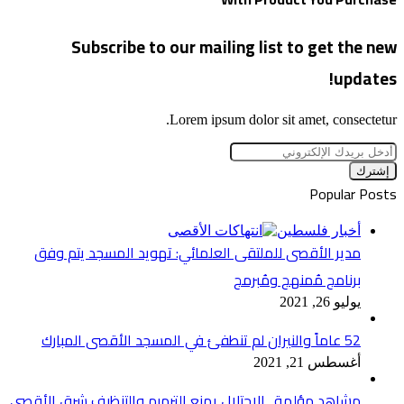
Subscribe to our mailing list to get the new
updates!
Lorem ipsum dolor sit amet, consectetur.
أدخل
بريدك
الإلكتروني
Popular Posts
أخبار فلسطين
مدير الأقصى للملتقى العلمائي: تهويد المسجد يتم وفق
برنامج مُمنهج ومُبرمج
يوليو 26, 2021
52 عاماً والنيران لم تنطفئ في المسجد الأقصى المبارك
أغسطس 21, 2021
مشاهد مؤلمة.. الاحتلال يمنع الترميم والتنظيف شرق الأقصى