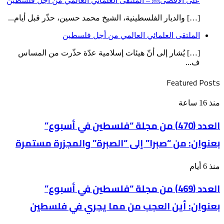
على الأقصى￼ – الملتقى العلمائي العالمي من أجل فلسطين
[…] والديار الفلسطينية، الشيخ محمد حسين، حذّر قبل أيام...
الملتقى العلمائي العالمي من أجل فلسطين
[…] يُشار إلى أنّ هيئات إسلامية عدّة حذّرت من المساس
ف...
Featured Posts
العدد
منذ 16 ساعة
(470)
من
العدد (470) من مجلة “فلسطين في أسبوع”
مجلة
بعنوان: من “صبرا” إلى “الصبرة” والمجزرة مستمرة
“فلسطين
في
أسبوع”
العدد
منذ 6 أيام
بعنوان: من
(469)
“صبرا”
من
العدد (469) من مجلة “فلسطين في أسبوع”
إلى
مجلة
“الصبرة”
بعنوان: أين العجب من مما يجري في فلسطين
“فلسطين
والمجزرة
في
مستمرة
أسبوع”