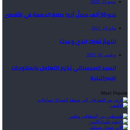
يونيو 23, 2023
نحو 50 ألف مصلٍّ أدوا صلاة الجمعة في الأقصى
مايو 13, 2021
اللهمَّ نَصْرَك الذي وعدتَ
نوفمبر 20, 2021
السيد السيستاني يُحّرم التعامل بالمنتوجات
الإسرائيلية
Most Popular