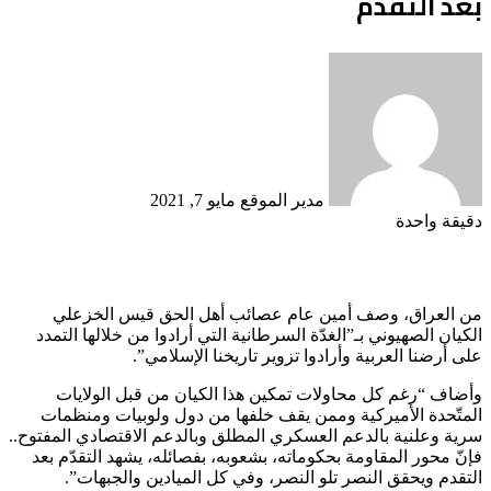
بعد التقدم
أرسل
بريدا
إلكترونيا
مدير الموقع
مايو 7, 2021
دقيقة واحدة
من العراق، وصف أمين عام عصائب أهل الحق قيس الخزعلي
الكيان الصهيوني بـ”الغدّة السرطانية التي أرادوا من خلالها التمدد
على أرضنا العربية وأرادوا تزوير تاريخنا الإسلامي”.
وأضاف “رغم كل محاولات تمكين هذا الكيان من قبل الولايات
المتّحدة الأميركية وممن يقف خلفها من دول ولوبيات ومنظمات
سرية وعلنية بالدعم العسكري المطلق وبالدعم الاقتصادي المفتوح..
فإنّ محور المقاومة بحكوماته، بشعوبه، بفصائله، يشهد التقدّم بعد
التقدم ويحقق النصر تلو النصر، وفي كل الميادين والجبهات”.