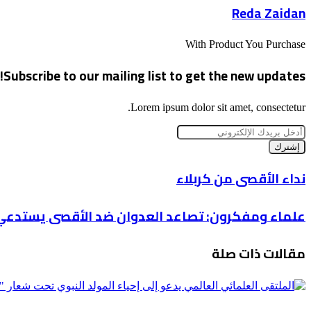
Reda Zaidan
With Product You Purchase
Subscribe to our mailing list to get the new updates!
Lorem ipsum dolor sit amet, consectetur.
أدخل
بريدك
الإلكتروني
نداء
نداء الأقصى من كربلاء
الأقصى
من
علماء
علماء ومفكرون: تصاعد العدوان ضد الأقصى يستدعي تح
كربلاء
ومفكرون:
تصاعد
مقالات ذات صلة
العدوان
ضد
الأقصى
يستدعي
تحركًا