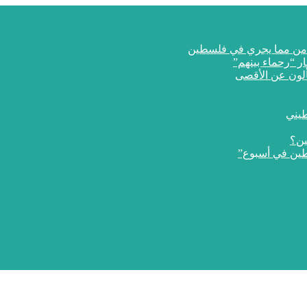
ار “رحماء بينهم”
طيني