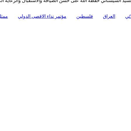
يد السيستاني حفظه الله على حسن الضيافة والاستقبال والرعاية الكر
ئي
العراق
فلسطين
مؤتمر نداء الاقصى الدولي
ممثل 