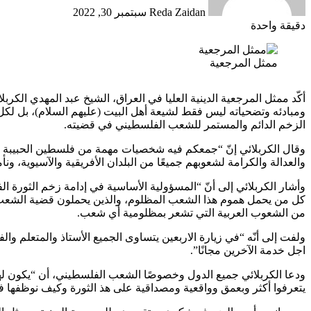
Reda Zaidan
سبتمبر 30, 2022
دقيقة واحدة
ممثل المرجعية
أكّد ممثل المرجعية الدينية العليا في العراق، الشيخ عبد المهدي الكرب
ومبادئه وتضحياته ليس فقط لشيعة أهل البيت (عليهم السلام)، بل لكل ا
الزخم الدائم والمستمر للشعب الفلسطيني في قضيته.
وقال الكربلائي إنّ “جمعكم فيه شخصيات مهمة من فلسطين الحبيبة و
والعدالة والكرامة لشعوبهم جميعًا من البلدان الأفريقية والآسيوية، ون
وأشار الكربلائي إلى أنّ “المسؤولية الأساسية في إدامة زخم الثورة ال
كل من يحمل هموم هذا الشعب المظلوم، والذين يحملون قضية الشعب 
من الشعوب العربية التي تشعر بمظلومية أي شعب.
ولفت إلى أنّه “في زيارة الاربعين يتساوى الجميع الأستاذ والمتعلم و
اجل خدمة الآخرين مجانًا”.
ودعا الكربلائي جميع الدول وخصوصًا الشعب الفلسطيني، أن “يكون لها 
يتعرفوا أكثر وبعمق وواقعية ومصداقية على هذ الثورة وكيف نوظفها