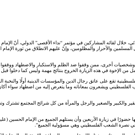
لائي، خلال لقائه المشاركين في مؤتمر “نداء الأقصى” الدولي، أنّ الإمام
لمسلمين والأحرار والمظلومين، وإنّ عليهم الانطلاق من ثورة الإمام ا
شخصيات أخرى، ممن وقفوا ضد الظلم والاستكبار والاضطهاد ووقفوا مع
أمل من الإخوة في هذه الزيارة الخروج بنتائج مهمة وليس كما دخلوا قبل 
فلسطينية تقع على عاتق رجال الدين والمؤسسات الدينية أولًا والنخبة ال
الفلسطيني ويشعرون بمعاناته وما يتعرض إليه من اضطهاد سواء أكا
الفقير والكبير والصغير والرجل والمرأة من كل شرائح المجتمع تشترك وت
حضورًا في زيارة الأربعين وأن يستلهم الجميع من الإمام الحسين (عليه
 في نصرة الشعب الفلسطيني وهي مسؤولية الجميع”.