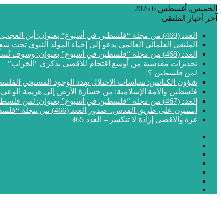
الخميس, أغسطس 6 2026
آخر أخبار الملتقى
العدد (469) من مجلة “فلسطين في أسبوع” بعنوان: أين العجب من مما يجري في فلسطين
الملتقى العلمائي العالمي يدعو إلى إحياء المولد النبوي تحت شع
العدد (468) من مجلة “فلسطين في أسبوع” بعنوان: وسوف تُسألون عن الأقصى
تحذيرات مقدسية من أوسع اقتحام للأقصى بذكرى “الخراب”
لمن فلسطين ؟!
شؤون الكنائس: سياسات الاحتلال تهدد الوجود المسيحي الفلس
فلسطين والأمة الإسلامية: من خسارة الأرض إلى هزيمة الوعي
العدد (467) من مجلة “فلسطين في أسبوع” بعنوان: لمن فلسطين؟
أمميون على طريق القدس.. صدور العدد (466) من مجلة “فلسطين في أسبوع”
غزة والأقصى إرادة لا تنكسر – العدد 465
فيسبوك
‫X
‫YouTube
انستقرام
مقال
إضافة
عشوائي
الوضع
عمود
المظلم
جانبي