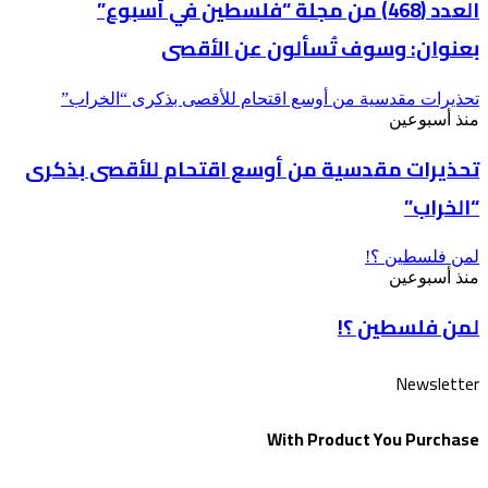
العدد (468) من مجلة “فلسطين في أسبوع”
بعنوان: وسوف تُسألون عن الأقصى
تحذيرات مقدسية من أوسع اقتحام للأقصى بذكرى “الخراب”
منذ أسبوعين
تحذيرات مقدسية من أوسع اقتحام للأقصى بذكرى
“الخراب”
لمن فلسطين ؟!
منذ أسبوعين
لمن فلسطين ؟!
Newsletter
With Product You Purchase