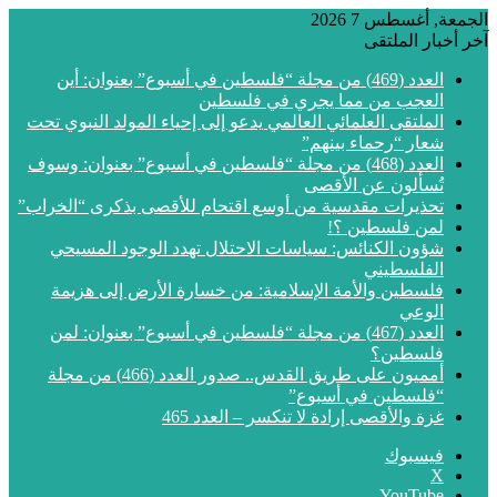
الجمعة, أغسطس 7 2026
آخر أخبار الملتقى
العدد (469) من مجلة “فلسطين في أسبوع” بعنوان: أين
العجب من مما يجري في فلسطين
الملتقى العلمائي العالمي يدعو إلى إحياء المولد النبوي تحت
شعار “رحماء بينهم”
العدد (468) من مجلة “فلسطين في أسبوع” بعنوان: وسوف
تُسألون عن الأقصى
تحذيرات مقدسية من أوسع اقتحام للأقصى بذكرى “الخراب”
لمن فلسطين ؟!
شؤون الكنائس: سياسات الاحتلال تهدد الوجود المسيحي
الفلسطيني
فلسطين والأمة الإسلامية: من خسارة الأرض إلى هزيمة
الوعي
العدد (467) من مجلة “فلسطين في أسبوع” بعنوان: لمن
فلسطين؟
أمميون على طريق القدس.. صدور العدد (466) من مجلة
“فلسطين في أسبوع”
غزة والأقصى إرادة لا تنكسر – العدد 465
فيسبوك
‫X
‫YouTube