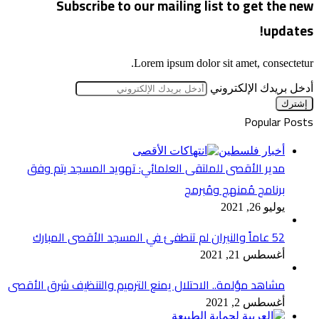
Subscribe to our mailing list to get the new
updates!
Lorem ipsum dolor sit amet, consectetur.
أدخل بريدك الإلكتروني
Popular Posts
أخبار فلسطين
مدير الأقصى للملتقى العلمائي: تهويد المسجد يتم وفق
برنامج مُمنهج ومُبرمج
يوليو 26, 2021
52 عاماً والنيران لم تنطفئ في المسجد الأقصى المبارك
أغسطس 21, 2021
مشاهد مؤلمة.. الاحتلال يمنع الترميم والتنظيف شرق الأقصى
أغسطس 2, 2021