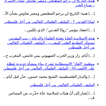
هنية: التاريخ لن يرحم المطبعين ومصر تفاوض بشأن الأسرى
– صباح الخير
[…] هنية: التاريخ لن يرحم المطبعين ومصر تفاوض بشأن الأ...
لماذا القدس ؟ – الملتقى العلمائي العالمي من أجل فلسطين
[…] انعقاد مؤتمر “روادّ القدس”، الذي تكلمن...
هيئة الإسلامية العليا وهيئة العلماء والدعاة – بيت المقدس
تستنكر التطبيع العلني للمغرب – الملتقى العلمائي العالمي
من أجل فلسطين
[…] أيام، زار وزير الحرب الصهيوني بيني غانتس، المغرب ح...
منظمة “إلعاد” الاستيطانية تشرع ببناء منشأة حديدية مُطلة
على الأقصى￼ – الملتقى العلمائي العالمي من أجل فلسطين
[…] والديار الفلسطينية، الشيخ محمد حسين، حذّر قبل أيام...
الملتقى العلمائي العالمي من أجل فلسطين
[…] يُشار إلى أنّ هيئات إسلامية عدّة حذّرت من المساس
ف...