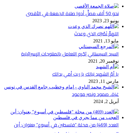
نحو 50 ألف مصلٍّ أدوا صلاة الجمعة في الأقصى
يونيو 23, 2023
اللهمَّ نَصْرَك الذي وعدتَ
مايو 13, 2021
السيد السيستاني يُحّرم التعامل بالمنتوجات الإسرائيلية
نوفمبر 20, 2021
يا أمّ الشهيد نيالك يا ريت أمي بدالك
مارس 11, 2023
غزة.. صمود ونصر موعود
أبريل 2, 2024
العدد (469) من مجلة “فلسطين في أسبوع” بعنوان: أين