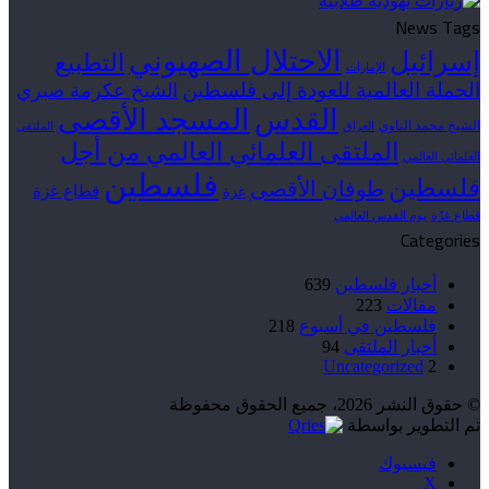
News Tags
الاحتلال الصهيوني
إسرائيل
التطبيع
الإمارات
الحملة العالمية للعودة إلى فلسطين
الشيخ عكرمة صبري
القدس
المسجد الأقصى
الشيخ محمد الناوي
العراق
الملتقى
الملتقى العلمائي العالمي من أجل
العلمائي العالمي
فلسطين
فلسطين
طوفان الأقصى
قطاع غزة
غزة
قطاع غزّة
يوم القدس العالمي
Categories
أخبار فلسطين
639
مقالات
223
فلسطين في أسبوع
218
أخبار الملتقى
94
Uncategorized
2
© حقوق النشر 2026، جميع الحقوق محفوظة
تم التطوير بواسطة
فيسبوك
‫X