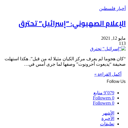
أخبار فلسطين
الإعلام الصهيوني: “إسرائيل” تحترق
مايو 12, 2021
113
“كان هجوما لم يعرف مركز الكيان مثيلا له من قبل”. هكذا استهلت
صحيفة “يديعوت أحرونوت” وصفها لما جرى أمس في…
أكمل القراءة »
Follow Us
9٬079
متابع
Followers
0
Followers
0
الأشهر
الأخيرة
تعليقات