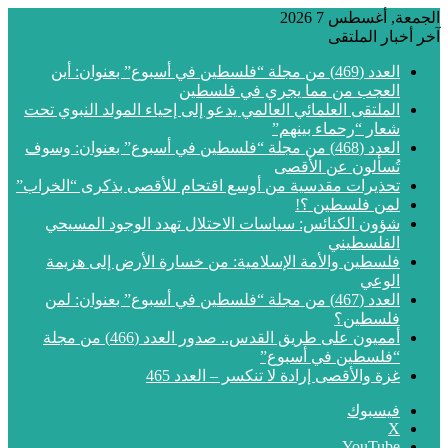
الجمعة, أغسطس 7 2026
آخر أخبار الملتقى
العدد (469) من مجلة “فلسطين في أسبوع” بعنوان: أين
العجب من مما يجري في فلسطين
الملتقى العلمائي العالمي يدعو إلى إحياء المولد النبوي تحت
شعار “رحماء بينهم”
العدد (468) من مجلة “فلسطين في أسبوع” بعنوان: وسوف
تُسألون عن الأقصى
تحذيرات مقدسية من أوسع اقتحام للأقصى بذكرى “الخراب”
لمن فلسطين ؟!
شؤون الكنائس: سياسات الاحتلال تهدد الوجود المسيحي
الفلسطيني
فلسطين والأمة الإسلامية: من خسارة الأرض إلى هزيمة
الوعي
العدد (467) من مجلة “فلسطين في أسبوع” بعنوان: لمن
فلسطين؟
أمميون على طريق القدس.. صدور العدد (466) من مجلة
“فلسطين في أسبوع”
غزة والأقصى إرادة لا تنكسر – العدد 465
فيسبوك
‫X
‫YouTube