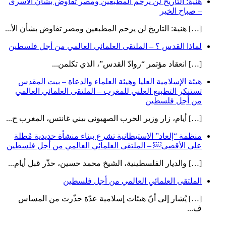
هنية: التاريخ لن يرحم المطبعين ومصر تفاوض بشأن الأسرى
– صباح الخير
[…] هنية: التاريخ لن يرحم المطبعين ومصر تفاوض بشأن الأ...
لماذا القدس ؟ – الملتقى العلمائي العالمي من أجل فلسطين
[…] انعقاد مؤتمر “روادّ القدس”، الذي تكلمن...
هيئة الإسلامية العليا وهيئة العلماء والدعاة – بيت المقدس
تستنكر التطبيع العلني للمغرب – الملتقى العلمائي العالمي
من أجل فلسطين
[…] أيام، زار وزير الحرب الصهيوني بيني غانتس، المغرب ح...
منظمة “إلعاد” الاستيطانية تشرع ببناء منشأة حديدية مُطلة
على الأقصى￼ – الملتقى العلمائي العالمي من أجل فلسطين
[…] والديار الفلسطينية، الشيخ محمد حسين، حذّر قبل أيام...
الملتقى العلمائي العالمي من أجل فلسطين
[…] يُشار إلى أنّ هيئات إسلامية عدّة حذّرت من المساس
ف...