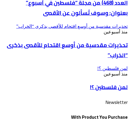
العدد (468) من مجلة “فلسطين في أسبوع”
بعنوان: وسوف تُسألون عن الأقصى
تحذيرات مقدسية من أوسع اقتحام للأقصى بذكرى “الخراب”
منذ أسبوعين
تحذيرات مقدسية من أوسع اقتحام للأقصى بذكرى
“الخراب”
لمن فلسطين ؟!
منذ أسبوعين
لمن فلسطين ؟!
Newsletter
With Product You Purchase