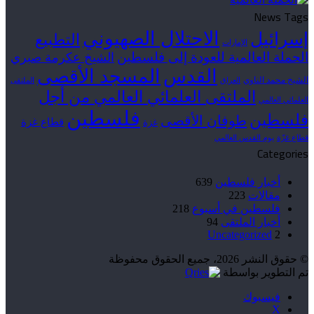
News Tags
الاحتلال الصهيوني
إسرائيل
التطبيع
الإمارات
الحملة العالمية للعودة إلى فلسطين
الشيخ عكرمة صبري
القدس
المسجد الأقصى
الشيخ محمد الناوي
العراق
الملتقى
الملتقى العلمائي العالمي من أجل
العلمائي العالمي
فلسطين
فلسطين
طوفان الأقصى
قطاع غزة
غزة
قطاع غزّة
يوم القدس العالمي
Categories
أخبار فلسطين
639
مقالات
223
فلسطين في أسبوع
218
أخبار الملتقى
94
Uncategorized
2
© حقوق النشر 2026، جميع الحقوق محفوظة
تم التطوير بواسطة
فيسبوك
‫X