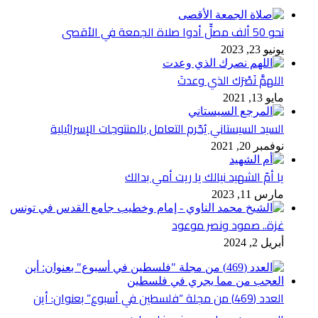
نحو 50 ألف مصلٍّ أدوا صلاة الجمعة في الأقصى
يونيو 23, 2023
اللهمَّ نَصْرَك الذي وعدتَ
مايو 13, 2021
السيد السيستاني يُحّرم التعامل بالمنتوجات الإسرائيلية
نوفمبر 20, 2021
يا أمّ الشهيد نيالك يا ريت أمي بدالك
مارس 11, 2023
غزة.. صمود ونصر موعود
أبريل 2, 2024
العدد (469) من مجلة “فلسطين في أسبوع” بعنوان: أين