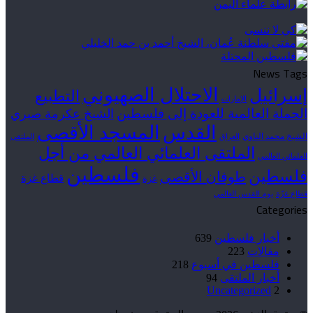
News Tags
الاحتلال الصهيوني
إسرائيل
التطبيع
الإمارات
الحملة العالمية للعودة إلى فلسطين
الشيخ عكرمة صبري
القدس
المسجد الأقصى
الشيخ محمد الناوي
العراق
الملتقى
الملتقى العلمائي العالمي من أجل
العلمائي العالمي
فلسطين
فلسطين
طوفان الأقصى
قطاع غزة
غزة
قطاع غزّة
يوم القدس العالمي
Categories
أخبار فلسطين
639
مقالات
223
فلسطين في أسبوع
218
أخبار الملتقى
94
Uncategorized
2