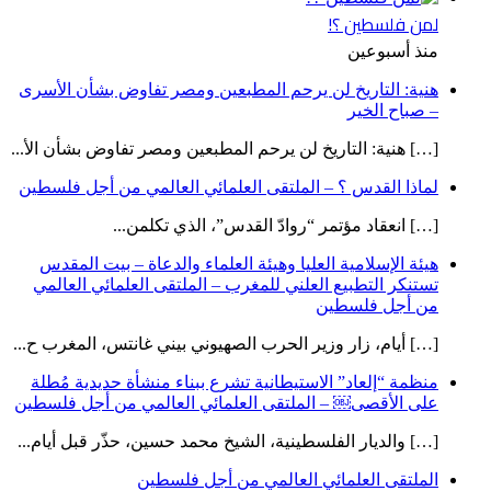
لمن فلسطين ؟!
منذ أسبوعين
هنية: التاريخ لن يرحم المطبعين ومصر تفاوض بشأن الأسرى
– صباح الخير
[…] هنية: التاريخ لن يرحم المطبعين ومصر تفاوض بشأن الأ...
لماذا القدس ؟ – الملتقى العلمائي العالمي من أجل فلسطين
[…] انعقاد مؤتمر “روادّ القدس”، الذي تكلمن...
هيئة الإسلامية العليا وهيئة العلماء والدعاة – بيت المقدس
تستنكر التطبيع العلني للمغرب – الملتقى العلمائي العالمي
من أجل فلسطين
[…] أيام، زار وزير الحرب الصهيوني بيني غانتس، المغرب ح...
منظمة “إلعاد” الاستيطانية تشرع ببناء منشأة حديدية مُطلة
على الأقصى￼ – الملتقى العلمائي العالمي من أجل فلسطين
[…] والديار الفلسطينية، الشيخ محمد حسين، حذّر قبل أيام...
الملتقى العلمائي العالمي من أجل فلسطين