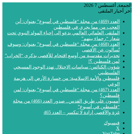
الجمعة, أغسطس 7 2026
آخر أخبار الملتقى
العدد (469) من مجلة “فلسطين في أسبوع” بعنوان: أين
العجب من مما يجري في فلسطين
الملتقى العلمائي العالمي يدعو إلى إحياء المولد النبوي تحت
شعار “رحماء بينهم”
العدد (468) من مجلة “فلسطين في أسبوع” بعنوان: وسوف
تُسألون عن الأقصى
تحذيرات مقدسية من أوسع اقتحام للأقصى بذكرى “الخراب”
لمن فلسطين ؟!
شؤون الكنائس: سياسات الاحتلال تهدد الوجود المسيحي
الفلسطيني
فلسطين والأمة الإسلامية: من خسارة الأرض إلى هزيمة
الوعي
العدد (467) من مجلة “فلسطين في أسبوع” بعنوان: لمن
فلسطين؟
أمميون على طريق القدس.. صدور العدد (466) من مجلة
“فلسطين في أسبوع”
غزة والأقصى إرادة لا تنكسر – العدد 465
فيسبوك
‫X
‫YouTube