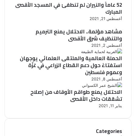
ن
و
ك
52 عاماً والنيران لم تنطفئ في المسجد الأقصى
م
و
ي
ي
ر
المبارك
ا
س
ت
ى
ي
و
أغسطس 21, 2021
ح
“
ج
ف
ت
ا
ر
مشاهد مؤلمة.. الاحتلال يمنع الترميم
تُ
ش
ل
ي
س
والتنظيف شرق الأقصى
ع
خ
ف
أ
ا
أغسطس 2, 2021
ر
ي
ل
ر
ا
ف
و
الحملة العالمية والملتقى العلمائي يوجهان
“
ب
ل
ن
استفتاءً حول دعم القطاع الزراعي في غزّة
ر
”
س
ع
وعموم فلسطين
ح
ط
ن
م
أغسطس 8, 2021
ي
ا
ا
ن
ل
الاحتلال يمنع طواقم الأوقاف من إصلاح
ء
أ
ب
تشققات داخل الأقصى
ق
ي
يناير 11, 2021
ص
ن
ى
ه
م
”
Categories