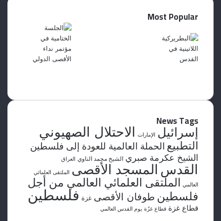
Most Popular
News Tags
الاحتلال الصهيوني
إسرائيل
الإمارات
التطبيع
الحملة العالمية للعودة إلى فلسطين
الشيخ عكرمة صبري
الشيخ محمد الناوي
العراق
القدس
المسجد الأقصى
الملتقى العلمائي
الملتقى العلمائي العالمي من أجل
العالمي
فلسطين
فلسطين
طوفان الأقصى
غزة
قطاع غزة
قطاع غزّة
يوم القدس العالمي