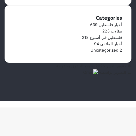
Categories
أخبار فلسطين
639
مقالات
223
فلسطين في أسبوع
218
أخبار الملتقى
94
Uncategorized
2
© حقوق النشر 2026، جميع الحقوق محفوظة
تم التطوير بواسطة
فيسبوك
‫X
‫YouTube
انستقرام
زر
الذهاب
إلى
الأعلى