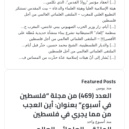
[…] انعقاد مؤتمر “روادّ القدس”، الذي تكلمن...
هيئة الإسلامية العليا وهيئة العلماء والدعاة – بيت المقدس تستنكر
التطبيع العلني للمغرب – الملتقى العلمائي العالمي من أجل
فلسطين
[…] أيام، زار وزير الحرب الصهيوني بيني غانتس، المغرب ح...
منظمة “إلعاد” الاستيطانية تشرع ببناء منشأة حديدية مُطلة على
الأقصى￼ – الملتقى العلمائي العالمي من أجل فلسطين
[…] والديار الفلسطينية، الشيخ محمد حسين، حذّر قبل أيام...
الملتقى العلمائي العالمي من أجل فلسطين
[…] يُشار إلى أنّ هيئات إسلامية عدّة حذّرت من المساس ف...
Featured Posts
ا
منذ يومين
العدد (469) من مجلة “فلسطين
ل
ع
في أسبوع” بعنوان: أين العجب
د
من مما يجري في فلسطين
د
(
ا
منذ أسبوع واحد
4
ل