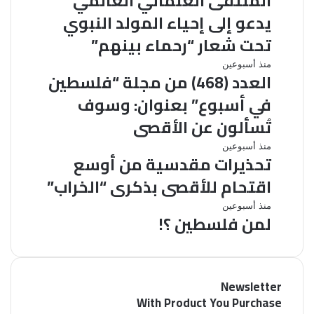
الملتقى العلمائي العالمي
6
م
يدعو إلى إحياء المولد النبوي
9
ل
)
تحت شعار “رحماء بينهم”
ت
م
ق
ن
ا
منذ أسبوعين
ى
العدد (468) من مجلة “فلسطين
م
ل
ا
ج
ع
في أسبوع” بعنوان: وسوف
ل
ل
د
ع
تُسألون عن الأقصى
ة
د
ل
“
(
م
ت
منذ أسبوعين
ف
4
تحذيرات مقدسية من أوسع
ا
ح
ل
6
ئ
ذ
اقتحام للأقصى بذكرى “الخراب”
س
8
ي
ي
ط
)
ا
ر
ل
منذ أسبوعين
ي
م
لمن فلسطين ؟!
ل
ا
م
ن
ن
ع
ت
ن
ف
م
ا
م
ف
ي
ج
ل
ق
ل
أ
ل
م
د
س
Newsletter
س
ة
ي
س
ط
ب
With Product You Purchase
“
ي
ي
ي
و