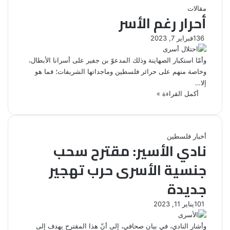
مقالات
أحرار رغم الأسر
136
فبراير 7, 2023
وأمّا استكبار الصهاينة وذلك المدعوّ بن جفير على أسرانا الأبطال،
وخاصة منهم على حرائر فلسطين وماجداتها الشريفات؛ فما هو
إلا…
أكمل القراءة »
أخبار فلسطين
نادي الأسير: مقترح سحب
جنسية الأسرى حرب تهجير
جديدة
101
يناير 11, 2023
وأشار النادي، في بيانٍ صحافي، إلى أنّ هذا المقترح يهدف إلى