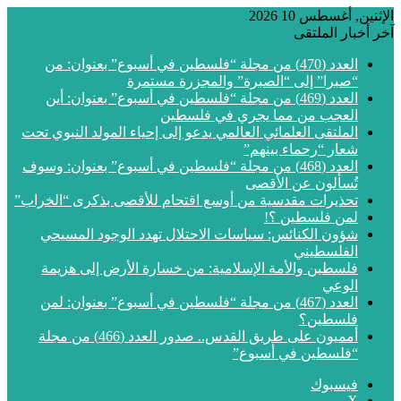
الإثنين, أغسطس 10 2026
آخر أخبار الملتقى
العدد (470) من مجلة “فلسطين في أسبوع” بعنوان: من
“صبرا” إلى “الصبرة” والمجزرة مستمرة
العدد (469) من مجلة “فلسطين في أسبوع” بعنوان: أين
العجب من مما يجري في فلسطين
الملتقى العلمائي العالمي يدعو إلى إحياء المولد النبوي تحت
شعار “رحماء بينهم”
العدد (468) من مجلة “فلسطين في أسبوع” بعنوان: وسوف
تُسألون عن الأقصى
تحذيرات مقدسية من أوسع اقتحام للأقصى بذكرى “الخراب”
لمن فلسطين ؟!
شؤون الكنائس: سياسات الاحتلال تهدد الوجود المسيحي
الفلسطيني
فلسطين والأمة الإسلامية: من خسارة الأرض إلى هزيمة
الوعي
العدد (467) من مجلة “فلسطين في أسبوع” بعنوان: لمن
فلسطين؟
أمميون على طريق القدس.. صدور العدد (466) من مجلة
“فلسطين في أسبوع”
فيسبوك
‫X