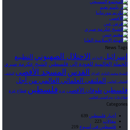
News Tags
الاحتلال الصهيوني
إسرائيل
التطبيع
الإمارات
الحملة العالمية للعودة إلى فلسطين
الشيخ عكرمة صبري
القدس
المسجد الأقصى
الشيخ محمد الناوي
العراق
الملتقى
الملتقى العلمائي العالمي من أجل
العلمائي العالمي
فلسطين
فلسطين
طوفان الأقصى
قطاع غزة
غزة
قطاع غزّة
يوم القدس العالمي
Categories
أخبار فلسطين
639
مقالات
223
فلسطين في أسبوع
219