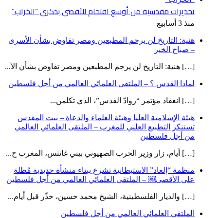
تحذيرات مقدسية من أوسع اقتحام للأقصى بذكرى “الخراب”
منذ 3 أسابيع
هنية: التاريخ لن يرحم المطبعين ومصر تفاوض بشأن الأسرى
– صباح الخير
[…] هنية: التاريخ لن يرحم المطبعين ومصر تفاوض بشأن الأ...
لماذا القدس ؟ – الملتقى العلمائي العالمي من أجل فلسطين
[…] انعقاد مؤتمر “روادّ القدس”، الذي تكلمن...
هيئة الإسلامية العليا وهيئة العلماء والدعاة – بيت المقدس
تستنكر التطبيع العلني للمغرب – الملتقى العلمائي العالمي
من أجل فلسطين
[…] أيام، زار وزير الحرب الصهيوني بيني غانتس، المغرب ح...
منظمة “إلعاد” الاستيطانية تشرع ببناء منشأة حديدية مُطلة
على الأقصى￼ – الملتقى العلمائي العالمي من أجل فلسطين
[…] والديار الفلسطينية، الشيخ محمد حسين، حذّر قبل أيام...
الملتقى العلمائي العالمي من أجل فلسطين