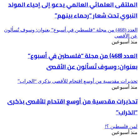
الملتقى العلمائي العالمي يدعو إلى إحياء المولد
النبوي تحت شعار “رحماء بينهم”
العدد (468) من مجلة “فلسطين في أسبوع” بعنوان: وسوف تُسألون
عن الأقصى
منذ أسبوعين
العدد (468) من مجلة “فلسطين في أسبوع”
بعنوان: وسوف تُسألون عن الأقصى
تحذيرات مقدسية من أوسع اقتحام للأقصى بذكرى “الخراب”
منذ أسبوعين
تحذيرات مقدسية من أوسع اقتحام للأقصى بذكرى
“الخراب”
لمن فلسطين ؟!
منذ أسبوعين