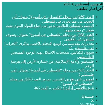
الخميس, أغسطس 6 2026
آخر أخبار الملتقى
العدد (469) من مجلة “فلسطين في أسبوع” بعنوان: أين
العجب من مما يجري في فلسطين
الملتقى العلمائي العالمي يدعو إلى إحياء المولد النبوي تحت
شعار “رحماء بينهم”
العدد (468) من مجلة “فلسطين في أسبوع” بعنوان: وسوف
تُسألون عن الأقصى
تحذيرات مقدسية من أوسع اقتحام للأقصى بذكرى “الخراب”
لمن فلسطين ؟!
شؤون الكنائس: سياسات الاحتلال تهدد الوجود المسيحي
الفلسطيني
فلسطين والأمة الإسلامية: من خسارة الأرض إلى هزيمة
الوعي
العدد (467) من مجلة “فلسطين في أسبوع” بعنوان: لمن
فلسطين؟
أمميون على طريق القدس.. صدور العدد (466) من مجلة
“فلسطين في أسبوع”
غزة والأقصى إرادة لا تنكسر – العدد 465
فيسبوك
‫X
‫YouTube