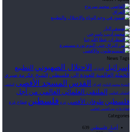
News Tags
الاحتلال الصهيوني
إسرائيل
التطبيع
الإمارات
الحملة العالمية للعودة إلى فلسطين
الشيخ عكرمة صبري
القدس
المسجد الأقصى
الشيخ محمد الناوي
العراق
الملتقى
الملتقى العلمائي العالمي من أجل
العلمائي العالمي
فلسطين
فلسطين
طوفان الأقصى
قطاع غزة
غزة
قطاع غزّة
يوم القدس العالمي
Categories
أخبار فلسطين
639