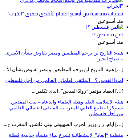
تحذيرات مقدسية من أوسع اقتحام للأقصى بذكرى “الخراب”
منذ أسبوعين
لمن فلسطين ؟!
منذ أسبوعين
هنية: التاريخ لن يرحم المطبعين ومصر تفاوض بشأن الأسرى
– صباح الخير
[…] هنية: التاريخ لن يرحم المطبعين ومصر تفاوض بشأن الأ...
لماذا القدس ؟ – الملتقى العلمائي العالمي من أجل فلسطين
[…] انعقاد مؤتمر “روادّ القدس”، الذي تكلمن...
هيئة الإسلامية العليا وهيئة العلماء والدعاة – بيت المقدس
تستنكر التطبيع العلني للمغرب – الملتقى العلمائي العالمي
من أجل فلسطين
[…] أيام، زار وزير الحرب الصهيوني بيني غانتس، المغرب ح...
منظمة “إلعاد” الاستيطانية تشرع ببناء منشأة حديدية مُطلة