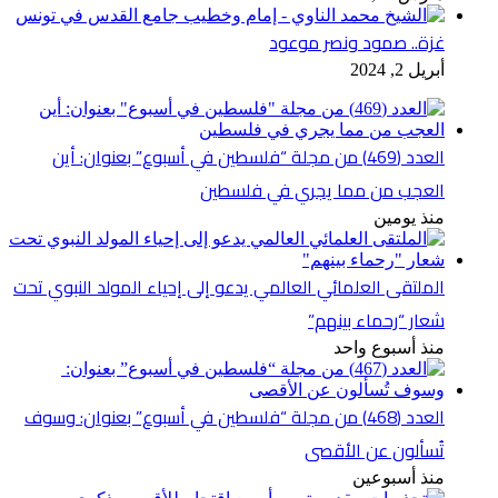
غزة.. صمود ونصر موعود
أبريل 2, 2024
العدد (469) من مجلة “فلسطين في أسبوع” بعنوان: أين
العجب من مما يجري في فلسطين
منذ يومين
الملتقى العلمائي العالمي يدعو إلى إحياء المولد النبوي تحت
شعار “رحماء بينهم”
منذ أسبوع واحد
العدد (468) من مجلة “فلسطين في أسبوع” بعنوان: وسوف
تُسألون عن الأقصى
منذ أسبوعين