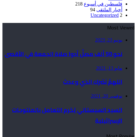
فلسطين في أسبوع
218
أخبار الملتقى
94
Uncategorized
2
Most Viewed
يونيو 23, 2023
نحو 50 ألف مصلٍّ أدوا صلاة الجمعة في الأقصى
مايو 13, 2021
اللهمَّ نَصْرَك الذي وعدتَ
نوفمبر 20, 2021
السيد السيستاني يُحّرم التعامل بالمنتوجات
الإسرائيلية
Most Popular