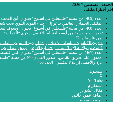
الجمعة, أغسطس 7 2026
آخر أخبار الملتقى
العدد (469) من مجلة “فلسطين في أسبوع” بعنوان: أين العجب من مما يجري في فلسطين
الملتقى العلمائي العالمي يدعو إلى إحياء المولد النبوي تحت شع
العدد (468) من مجلة “فلسطين في أسبوع” بعنوان: وسوف تُسألون عن الأقصى
تحذيرات مقدسية من أوسع اقتحام للأقصى بذكرى “الخراب”
لمن فلسطين ؟!
شؤون الكنائس: سياسات الاحتلال تهدد الوجود المسيحي الفلس
فلسطين والأمة الإسلامية: من خسارة الأرض إلى هزيمة الوعي
العدد (467) من مجلة “فلسطين في أسبوع” بعنوان: لمن فلسطين؟
أمميون على طريق القدس.. صدور العدد (466) من مجلة “فلسطين في أسبوع”
غزة والأقصى إرادة لا تنكسر – العدد 465
فيسبوك
‫X
‫YouTube
انستقرام
مقال عشوائي
إضافة عمود جانبي
الوضع المظلم