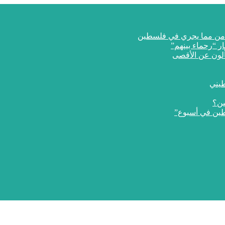
ار “رحماء بينهم”
طيني