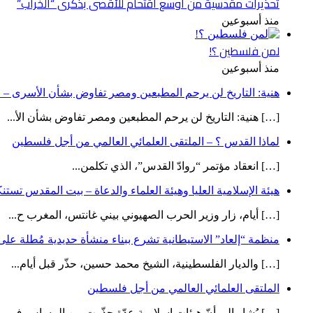
تحذيرات مقدسية من أوسع اقتحام للأقصى بذكرى “الخراب”
منذ أسبوعين
لمن فلسطين ؟!
منذ أسبوعين
هنية: التاريخ لن يرحم المطبعين ومصر تفاوض بشأن الأسرى – ص
[…] هنية: التاريخ لن يرحم المطبعين ومصر تفاوض بشأن الأ...
لماذا القدس ؟ – الملتقى العلمائي العالمي من أجل فلسطين
[…] انعقاد مؤتمر “روادّ القدس”، الذي تكلمن...
هيئة الإسلامية العليا وهيئة العلماء والدعاة – بيت المقدس تست
[…] أيام، زار وزير الحرب الصهيوني بيني غانتس، المغرب ح...
منظمة “إلعاد” الاستيطانية تشرع ببناء منشأة حديدية مُطلة ع
[…] والديار الفلسطينية، الشيخ محمد حسين، حذّر قبل أيام...
الملتقى العلمائي العالمي من أجل فلسطين
[…] يُشار إلى أنّ هيئات إسلامية عدّة حذّرت من المساس ف...