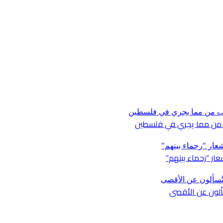
ار “رحماء بينهم”