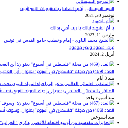
السيد السيستاني يُحّرم التعامل بالمنتوجات الإسرائيلية
نوفمبر 20, 2021
يا أمّ الشهيد نيالك يا ريت أمي بدالك
مارس 11, 2023
غزة.. صمود ونصر موعود
أبريل 2, 2024
العدد (469) من مجلة “فلسطين في أسبوع” بعنوان: أين العجب من مما يجري في فلسطين
منذ 3 أيام
الملتقى العلمائي العالمي يدعو إلى إحياء المولد النبوي تحت شع
منذ أسبوع واحد
العدد (468) من مجلة “فلسطين في أسبوع” بعنوان: وسوف تُسألون عن الأقصى
منذ أسبوعين