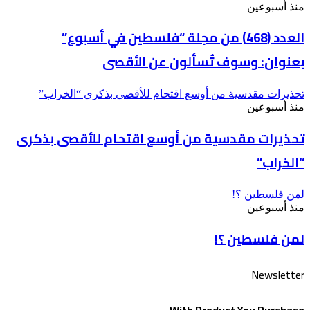
منذ أسبوعين
العدد (468) من مجلة “فلسطين في أسبوع”
بعنوان: وسوف تُسألون عن الأقصى
تحذيرات مقدسية من أوسع اقتحام للأقصى بذكرى “الخراب”
منذ أسبوعين
تحذيرات مقدسية من أوسع اقتحام للأقصى بذكرى
“الخراب”
لمن فلسطين ؟!
منذ أسبوعين
لمن فلسطين ؟!
Newsletter