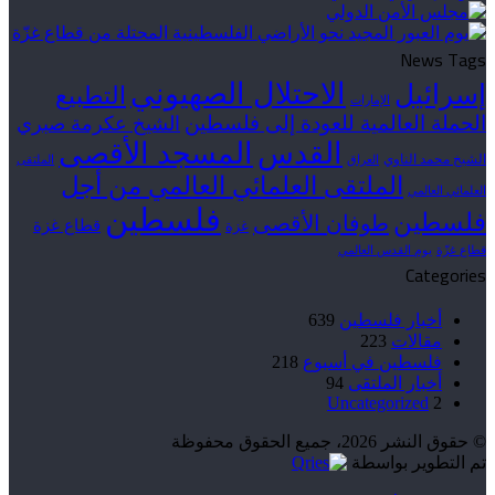
News Tags
الاحتلال الصهيوني
إسرائيل
التطبيع
الإمارات
الحملة العالمية للعودة إلى فلسطين
الشيخ عكرمة صبري
القدس
المسجد الأقصى
الشيخ محمد الناوي
العراق
الملتقى
الملتقى العلمائي العالمي من أجل
العلمائي العالمي
فلسطين
فلسطين
طوفان الأقصى
قطاع غزة
غزة
قطاع غزّة
يوم القدس العالمي
Categories
أخبار فلسطين
639
مقالات
223
فلسطين في أسبوع
218
أخبار الملتقى
94
Uncategorized
2
© حقوق النشر 2026، جميع الحقوق محفوظة
تم التطوير بواسطة