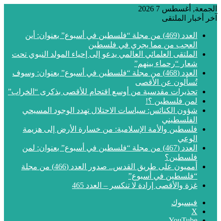
الجمعة, أغسطس 7 2026
آخر أخبار الملتقى
العدد (469) من مجلة “فلسطين في أسبوع” بعنوان: أين
العجب من مما يجري في فلسطين
الملتقى العلمائي العالمي يدعو إلى إحياء المولد النبوي تحت
شعار “رحماء بينهم”
العدد (468) من مجلة “فلسطين في أسبوع” بعنوان: وسوف
تُسألون عن الأقصى
تحذيرات مقدسية من أوسع اقتحام للأقصى بذكرى “الخراب”
لمن فلسطين ؟!
شؤون الكنائس: سياسات الاحتلال تهدد الوجود المسيحي
الفلسطيني
فلسطين والأمة الإسلامية: من خسارة الأرض إلى هزيمة
الوعي
العدد (467) من مجلة “فلسطين في أسبوع” بعنوان: لمن
فلسطين؟
أمميون على طريق القدس.. صدور العدد (466) من مجلة
“فلسطين في أسبوع”
غزة والأقصى إرادة لا تنكسر – العدد 465
فيسبوك
‫X
‫YouTube