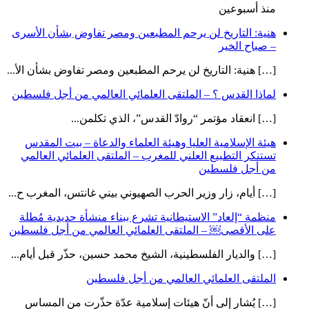
منذ أسبوعين
هنية: التاريخ لن يرحم المطبعين ومصر تفاوض بشأن الأسرى
– صباح الخير
[…] هنية: التاريخ لن يرحم المطبعين ومصر تفاوض بشأن الأ...
لماذا القدس ؟ – الملتقى العلمائي العالمي من أجل فلسطين
[…] انعقاد مؤتمر “روادّ القدس”، الذي تكلمن...
هيئة الإسلامية العليا وهيئة العلماء والدعاة – بيت المقدس
تستنكر التطبيع العلني للمغرب – الملتقى العلمائي العالمي
من أجل فلسطين
[…] أيام، زار وزير الحرب الصهيوني بيني غانتس، المغرب ح...
منظمة “إلعاد” الاستيطانية تشرع ببناء منشأة حديدية مُطلة
على الأقصى￼ – الملتقى العلمائي العالمي من أجل فلسطين
[…] والديار الفلسطينية، الشيخ محمد حسين، حذّر قبل أيام...
الملتقى العلمائي العالمي من أجل فلسطين
[…] يُشار إلى أنّ هيئات إسلامية عدّة حذّرت من المساس